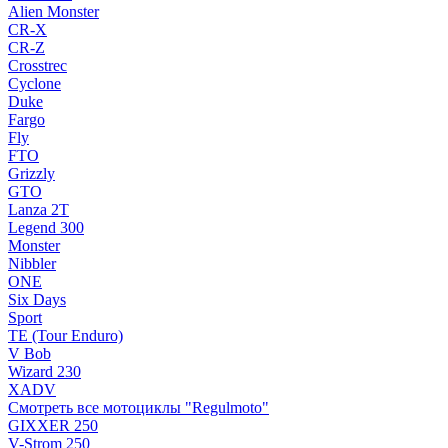
Alien Monster
CR-X
CR-Z
Crosstrec
Cyclone
Duke
Fargo
Fly
FTO
Grizzly
GTO
Lanza 2T
Legend 300
Monster
Nibbler
ONE
Six Days
Sport
TE (Tour Enduro)
V Bob
Wizard 230
XADV
Смотреть все мотоциклы "Regulmoto"
GIXXER 250
V-Strom 250