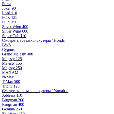
Forza
Joker 90
Lead 110
PCX 125
PCX 150
Silver Wing 400
Silver Wing 600
Super Cub 110
Смотреть все максискутеры "Honda"
BWS
Cygnus
Grand Majesty 400
Majesty 125
Majesty 155
Majesty 250
MAXAM
N-Max
T-Max 500
Tricity 125
Смотреть все максискутеры "Yamaha"
Address 110
Burgman 200
Burgman 400
Gemma 250
SkyWave 250