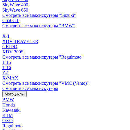
SkyWave 400
SkyWave 650
Смотреть все максискутеры "Suzuki"
C650GT
Смотреть все максискутеры "BMW"
X-1
XDV TRAVELER
GRIDO
XDV 300Si
Смотреть все максискутеры "Regulmoto"
T-15
T-16
Z-1
X-MAX
Смотреть все максискутеры "VMC (Vento)"
Смотреть все максискутеры
Мотоциклы
BMW
Honda
Kawasaki
KTM
OXO
Regulmoto