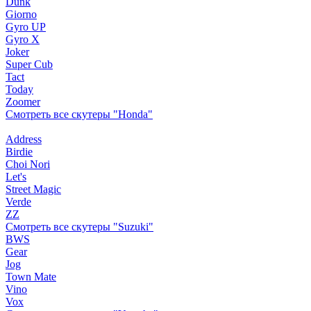
Dunk
Giorno
Gyro UP
Gyro X
Joker
Super Cub
Tact
Today
Zoomer
Смотреть все скутеры "Honda"
Address
Birdie
Choi Nori
Let's
Street Magic
Verde
ZZ
Смотреть все скутеры "Suzuki"
BWS
Gear
Jog
Town Mate
Vino
Vox