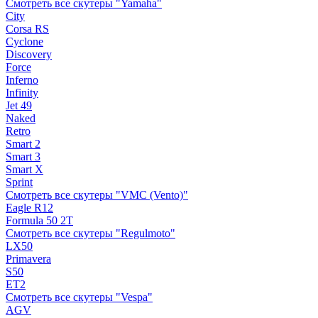
Смотреть все скутеры "Yamaha"
City
Corsa RS
Cyclone
Discovery
Force
Inferno
Infinity
Jet 49
Naked
Retro
Smart 2
Smart 3
Smart X
Sprint
Смотреть все скутеры "VMC (Vento)"
Eagle R12
Formula 50 2Т
Смотреть все скутеры "Regulmoto"
LX50
Primavera
S50
ET2
Смотреть все скутеры "Vespa"
AGV