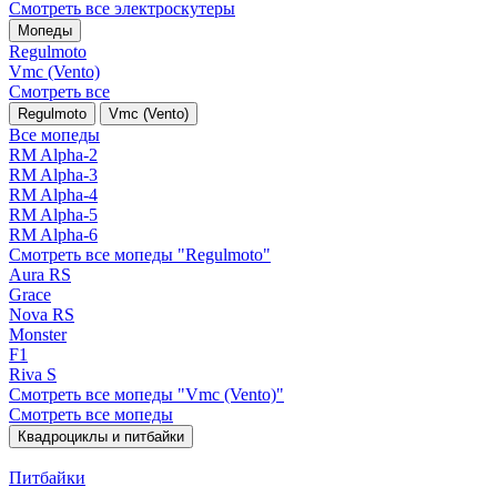
Смотреть все электро­скутеры
Мопеды
Regulmoto
Vmc (Vento)
Смотреть все
Regulmoto
Vmc (Vento)
Все мопеды
RM Alpha-2
RM Alpha-3
RM Alpha-4
RM Alpha-5
RM Alpha-6
Смотреть все мопеды "Regulmoto"
Aura RS
Grace
Nova RS
Monster
F1
Riva S
Смотреть все мопеды "Vmc (Vento)"
Смотреть все мопеды
Квадроциклы и питбайки
Питбайки