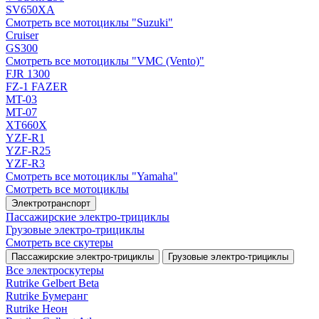
SV650XA
Смотреть все мотоциклы "Suzuki"
Cruiser
GS300
Смотреть все мотоциклы "VMC (Vento)"
FJR 1300
FZ-1 FAZER
MT-03
MT-07
XT660X
YZF-R1
YZF-R25
YZF-R3
Смотреть все мотоциклы "Yamaha"
Смотреть все мотоциклы
Электротранспорт
Пассажирские электро‑трициклы
Грузовые электро‑трициклы
Смотреть все скутеры
Пассажирские электро‑трициклы
Грузовые электро‑трициклы
Все электро­скутеры
Rutrike Gelbert Beta
Rutrike Бумеранг
Rutrike Неон