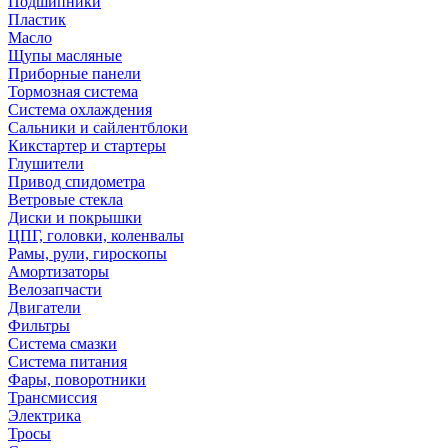
Подшипники
Пластик
Масло
Щупы масляные
Приборные панели
Тормозная система
Система охлаждения
Сальники и сайлентблоки
Кикстартер и стартеры
Глушители
Привод спидометра
Ветровые стекла
Диски и покрышки
ЦПГ, головки, коленвалы
Рамы, рули, гироскопы
Амортизаторы
Велозапчасти
Двигатели
Фильтры
Система смазки
Система питания
Фары, поворотники
Трансмиссия
Электрика
Тросы