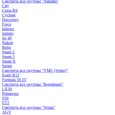
Смотреть все скутеры "Yamaha"
City
Corsa RS
Cyclone
Discovery
Force
Inferno
Infinity
Jet 49
Naked
Retro
Smart 2
Smart 3
Smart X
Sprint
Смотреть все скутеры "VMC (Vento)"
Eagle R12
Formula 50 2Т
Смотреть все скутеры "Regulmoto"
LX50
Primavera
S50
ET2
Смотреть все скутеры "Vespa"
AGV