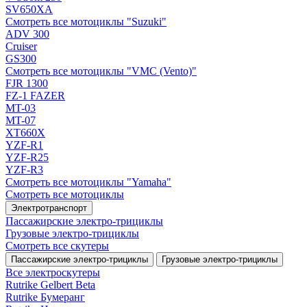
SV650XA
Смотреть все мотоциклы "Suzuki"
ADV 300
Cruiser
GS300
Смотреть все мотоциклы "VMC (Vento)"
FJR 1300
FZ-1 FAZER
MT-03
MT-07
XT660X
YZF-R1
YZF-R25
YZF-R3
Смотреть все мотоциклы "Yamaha"
Смотреть все мотоциклы
Электротранспорт
Пассажирские электро‑трициклы
Грузовые электро‑трициклы
Смотреть все скутеры
Пассажирские электро‑трициклы
Грузовые электро‑трициклы
Все электро­скутеры
Rutrike Gelbert Beta
Rutrike Бумеранг