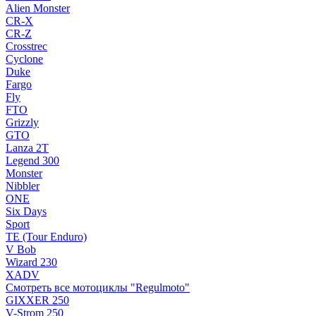
Alien Monster
CR-X
CR-Z
Crosstrec
Cyclone
Duke
Fargo
Fly
FTO
Grizzly
GTO
Lanza 2T
Legend 300
Monster
Nibbler
ONE
Six Days
Sport
TE (Tour Enduro)
V Bob
Wizard 230
XADV
Смотреть все мотоциклы "Regulmoto"
GIXXER 250
V-Strom 250