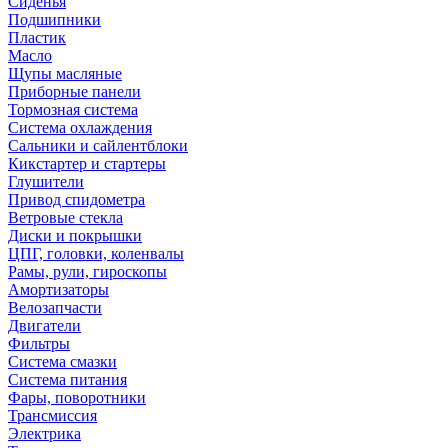
Сиденья
Подшипники
Пластик
Масло
Щупы масляные
Приборные панели
Тормозная система
Система охлаждения
Сальники и сайлентблоки
Кикстартер и стартеры
Глушители
Привод спидометра
Ветровые стекла
Диски и покрышки
ЦПГ, головки, коленвалы
Рамы, рули, гироскопы
Амортизаторы
Велозапчасти
Двигатели
Фильтры
Система смазки
Система питания
Фары, поворотники
Трансмиссия
Электрика