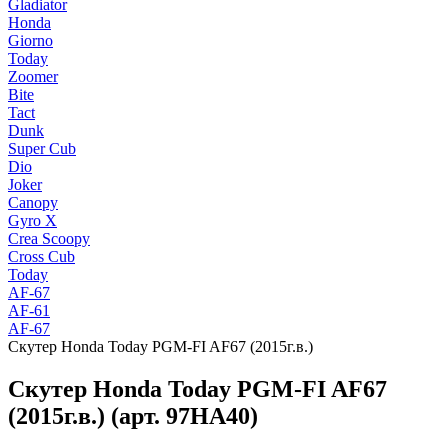
Gladiator
Honda
Giorno
Today
Zoomer
Bite
Tact
Dunk
Super Cub
Dio
Joker
Canopy
Gyro X
Crea Scoopy
Cross Cub
Today
AF-67
AF-61
AF-67
Скутер Honda Today PGM-FI AF67 (2015г.в.)
Скутер Honda Today PGM-FI AF67
(2015г.в.) (арт. 97HA40)