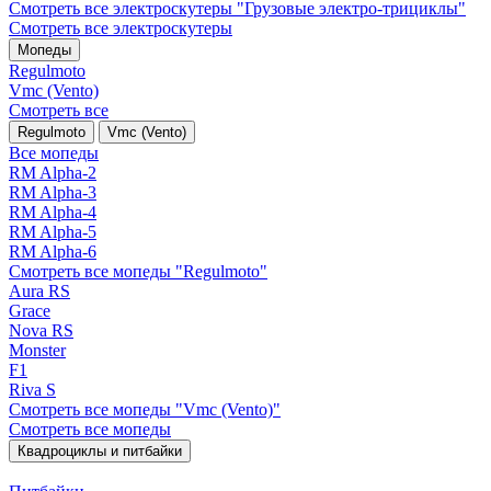
Смотреть все электро­скутеры "Грузовые электро‑трициклы"
Смотреть все электро­скутеры
Мопеды
Regulmoto
Vmc (Vento)
Смотреть все
Regulmoto
Vmc (Vento)
Все мопеды
RM Alpha-2
RM Alpha-3
RM Alpha-4
RM Alpha-5
RM Alpha-6
Смотреть все мопеды "Regulmoto"
Aura RS
Grace
Nova RS
Monster
F1
Riva S
Смотреть все мопеды "Vmc (Vento)"
Смотреть все мопеды
Квадроциклы и питбайки