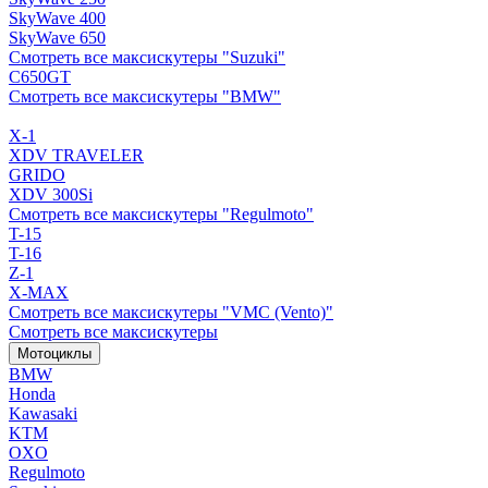
SkyWave 400
SkyWave 650
Смотреть все максискутеры "Suzuki"
C650GT
Смотреть все максискутеры "BMW"
X-1
XDV TRAVELER
GRIDO
XDV 300Si
Смотреть все максискутеры "Regulmoto"
T-15
T-16
Z-1
X-MAX
Смотреть все максискутеры "VMC (Vento)"
Смотреть все максискутеры
Мотоциклы
BMW
Honda
Kawasaki
KTM
OXO
Regulmoto