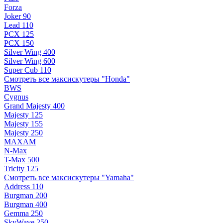
Forza
Joker 90
Lead 110
PCX 125
PCX 150
Silver Wing 400
Silver Wing 600
Super Cub 110
Смотреть все максискутеры "Honda"
BWS
Cygnus
Grand Majesty 400
Majesty 125
Majesty 155
Majesty 250
MAXAM
N-Max
T-Max 500
Tricity 125
Смотреть все максискутеры "Yamaha"
Address 110
Burgman 200
Burgman 400
Gemma 250
SkyWave 250