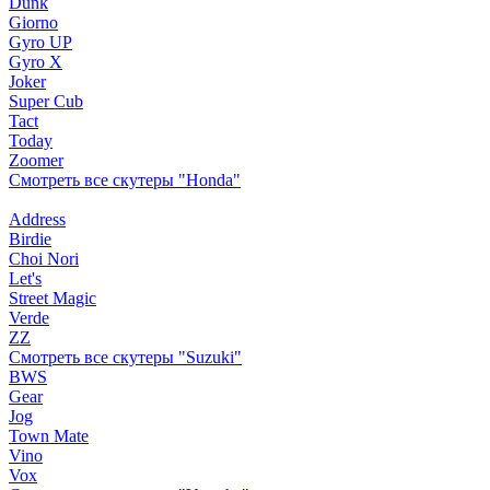
Dunk
Giorno
Gyro UP
Gyro X
Joker
Super Cub
Tact
Today
Zoomer
Смотреть все скутеры "Honda"
Address
Birdie
Choi Nori
Let's
Street Magic
Verde
ZZ
Смотреть все скутеры "Suzuki"
BWS
Gear
Jog
Town Mate
Vino
Vox