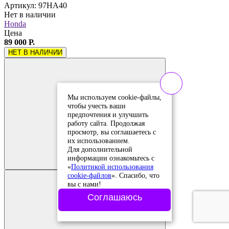
Артикул: 97HA40
Нет в наличии
Honda
Цена
89 000 Р.
НЕТ В НАЛИЧИИ
Мы используем cookie-файлы,
чтобы учесть ваши
предпочтения и улучшить
работу сайта. Продолжая
просмотр, вы соглашаетесь с
их использованием.
Добавить в
Для дополнительной
сравнение
Добавлено в
информации ознакомьтесь с
сравнение
«
Политикой использования
cookie-файлов
». Спасибо, что
вы с нами!
Соглашаюсь