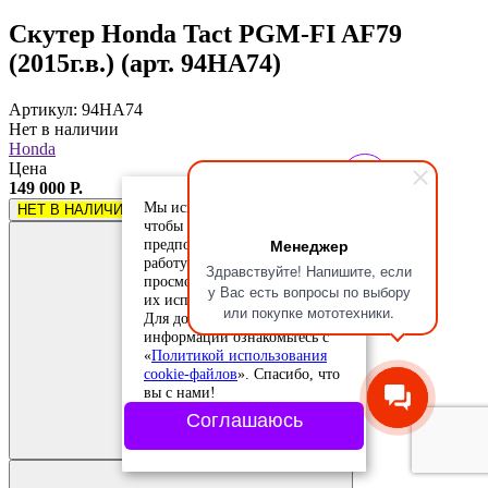
Скутер Honda Tact PGM-FI AF79
(2015г.в.) (арт. 94HA74)
Артикул: 94HA74
Нет в наличии
Honda
Цена
149 000 Р.
Мы используем cookie-файлы,
НЕТ В НАЛИЧИИ
чтобы учесть ваши
Менеджер
предпочтения и улучшить
работу сайта. Продолжая
Здравствуйте! Напишите, если
просмотр, вы соглашаетесь с
у Вас есть вопросы по выбору
их использованием.
или покупке мототехники.
Для дополнительной
информации ознакомьтесь с
«
Политикой использования
cookie-файлов
». Спасибо, что
вы с нами!
Добавить в
сравнение
Соглашаюсь
Добавлено в
сравнение