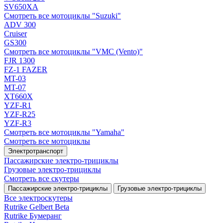
SV650XA
Смотреть все мотоциклы "Suzuki"
ADV 300
Cruiser
GS300
Смотреть все мотоциклы "VMC (Vento)"
FJR 1300
FZ-1 FAZER
MT-03
MT-07
XT660X
YZF-R1
YZF-R25
YZF-R3
Смотреть все мотоциклы "Yamaha"
Смотреть все мотоциклы
Электротранспорт
Пассажирские электро‑трициклы
Грузовые электро‑трициклы
Смотреть все скутеры
Пассажирские электро‑трициклы
Грузовые электро‑трициклы
Все электро­скутеры
Rutrike Gelbert Beta
Rutrike Бумеранг