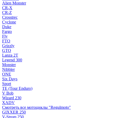
Alien Monster
CR-X
CR-Z
Crosstrec
Cyclone
Duke
Fargo
Fly
FTO
Grizzly
GTO
Lanza 2T
Legend 300
Monster
Nibbler
ONE
Six Days
Sport
TE (Tour Enduro)
V Bob
Wizard 230
XADV
Смотреть все мотоциклы "Regulmoto"
GIXXER 250
V-Strom 250