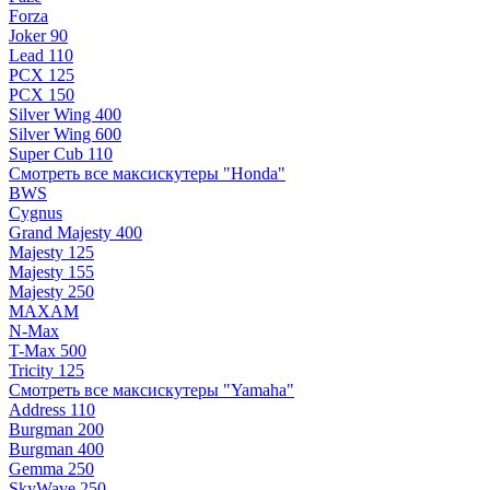
Forza
Joker 90
Lead 110
PCX 125
PCX 150
Silver Wing 400
Silver Wing 600
Super Cub 110
Смотреть все максискутеры "Honda"
BWS
Cygnus
Grand Majesty 400
Majesty 125
Majesty 155
Majesty 250
MAXAM
N-Max
T-Max 500
Tricity 125
Смотреть все максискутеры "Yamaha"
Address 110
Burgman 200
Burgman 400
Gemma 250
SkyWave 250