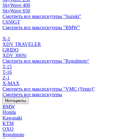
SkyWave 400
SkyWave 650
Смотреть все максискутеры "Suzuki"
C650GT
Смотреть все максискутеры "BMW"
X-1
XDV TRAVELER
GRIDO
XDV 300Si
Смотреть все максискутеры "Regulmoto"
T-15
T-16
Z-1
X-MAX
Смотреть все максискутеры "VMC (Vento)"
Смотреть все максискутеры
Мотоциклы
BMW
Honda
Kawasaki
KTM
OXO
Regulmoto