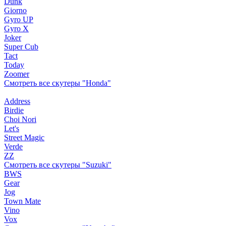
Dunk
Giorno
Gyro UP
Gyro X
Joker
Super Cub
Tact
Today
Zoomer
Смотреть все скутеры "Honda"
Address
Birdie
Choi Nori
Let's
Street Magic
Verde
ZZ
Смотреть все скутеры "Suzuki"
BWS
Gear
Jog
Town Mate
Vino
Vox