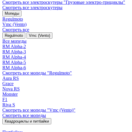
Смотреть все электро­скутеры "Грузовые электро‑трициклы"
Смотреть все электро­скутеры
Мопеды
Regulmoto
Vmc (Vento)
Смотреть все
Regulmoto
Vmc (Vento)
Все мопеды
RM Alpha-2
RM Alpha-3
RM Alpha-4
RM Alpha-5
RM Alpha-6
Смотреть все мопеды "Regulmoto"
Aura RS
Grace
Nova RS
Monster
F1
Riva S
Смотреть все мопеды "Vmc (Vento)"
Смотреть все мопеды
Квадроциклы и питбайки