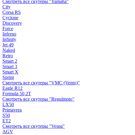
Смотреть все скутеры "Yamaha"
City
Corsa RS
Cyclone
Discovery
Force
Inferno
Infinity
Jet 49
Naked
Retro
Smart 2
Smart 3
Smart X
Sprint
Смотреть все скутеры "VMC (Vento)"
Eagle R12
Formula 50 2Т
Смотреть все скутеры "Regulmoto"
LX50
Primavera
S50
ET2
Смотреть все скутеры "Vespa"
AGV