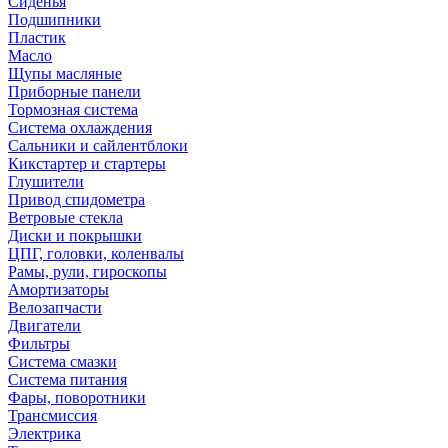
Сиденья
Подшипники
Пластик
Масло
Щупы масляные
Приборные панели
Тормозная система
Система охлаждения
Сальники и сайлентблоки
Кикстартер и стартеры
Глушители
Привод спидометра
Ветровые стекла
Диски и покрышки
ЦПГ, головки, коленвалы
Рамы, рули, гироскопы
Амортизаторы
Велозапчасти
Двигатели
Фильтры
Система смазки
Система питания
Фары, поворотники
Трансмиссия
Электрика