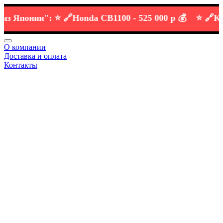
Японии":
⭐️ 🔗
Honda CB1100 -
525 000 р 💰
⭐️ 🔗
KTM D
О компании
Доставка и оплата
Контакты