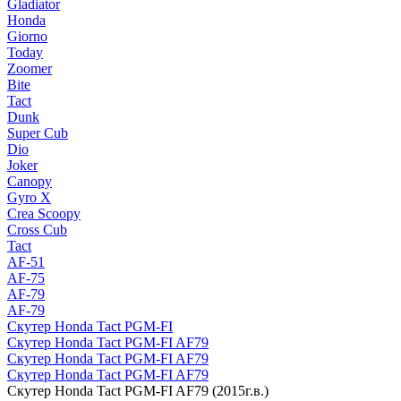
Gladiator
Honda
Giorno
Today
Zoomer
Bite
Tact
Dunk
Super Cub
Dio
Joker
Canopy
Gyro X
Crea Scoopy
Cross Cub
Tact
AF-51
AF-75
AF-79
AF-79
Скутер Honda Tact PGM-FI
Скутер Honda Tact PGM-FI AF79
Скутер Honda Tact PGM-FI AF79
Скутер Honda Tact PGM-FI AF79
Скутер Honda Tact PGM-FI AF79 (2015г.в.)