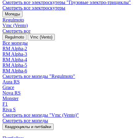
Смотреть все электро­скутеры "Грузовые электро‑трициклы"
Смотреть все электро­скутеры
Мопеды
Regulmoto
Vmc (Vento)
Смотреть все
Regulmoto
Vmc (Vento)
Все мопеды
RM Alpha-2
RM Alpha-3
RM Alpha-4
RM Alpha-5
RM Alpha-6
Смотреть все мопеды "Regulmoto"
Aura RS
Grace
Nova RS
Monster
F1
Riva S
Смотреть все мопеды "Vmc (Vento)"
Смотреть все мопеды
Квадроциклы и питбайки