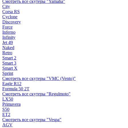
Смотреть все скутеры "Yamaha"
City
Corsa RS
Cyclone
Discovery
Force
Inferno
Infinity
Jet 49
Naked
Retro
Smart 2
Smart 3
Smart X
Sprint
Смотреть все скутеры "VMC (Vento)"
Eagle R12
Formula 50 2Т
Смотреть все скутеры "Regulmoto"
LX50
Primavera
S50
ET2
Смотреть все скутеры "Vespa"
AGV