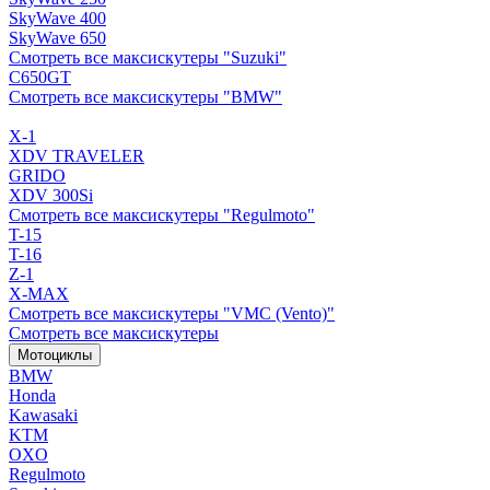
SkyWave 400
SkyWave 650
Смотреть все максискутеры "Suzuki"
C650GT
Смотреть все максискутеры "BMW"
X-1
XDV TRAVELER
GRIDO
XDV 300Si
Смотреть все максискутеры "Regulmoto"
T-15
T-16
Z-1
X-MAX
Смотреть все максискутеры "VMC (Vento)"
Смотреть все максискутеры
Мотоциклы
BMW
Honda
Kawasaki
KTM
OXO
Regulmoto