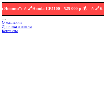
понии":
⭐️ 🔗
Honda CB1100 -
525 000 р 💰
⭐️ 🔗
KTM DU
О компании
Доставка и оплата
Контакты