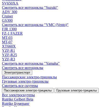
SV650XA
Смотреть все мотоциклы "Suzuki"
ADV 300
Cruiser
GS300
Смотреть все мотоциклы "VMC (Vento)"
FJR 1300
FZ-1 FAZER
MT-03
MT-07
XT660X
YZF-R1
YZF-R25
YZF-R3
Смотреть все мотоциклы "Yamaha"
Смотреть все мотоциклы
Электротранспорт
Пассажирские электро‑трициклы
Грузовые электро‑трициклы
Смотреть все скутеры
Пассажирские электро‑трициклы
Грузовые электро‑трициклы
Все электро­скутеры
Rutrike Gelbert Beta
Rutrike Бумеранг