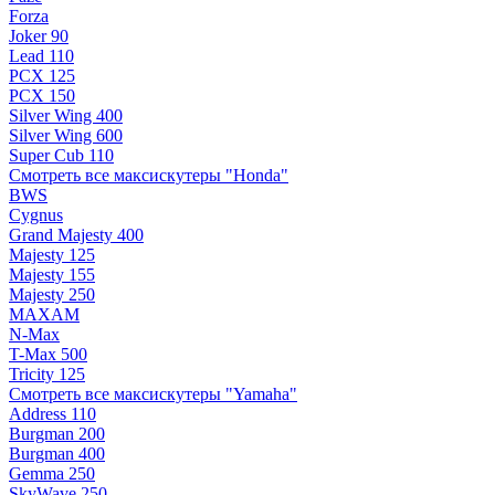
Forza
Joker 90
Lead 110
PCX 125
PCX 150
Silver Wing 400
Silver Wing 600
Super Cub 110
Смотреть все максискутеры "Honda"
BWS
Cygnus
Grand Majesty 400
Majesty 125
Majesty 155
Majesty 250
MAXAM
N-Max
T-Max 500
Tricity 125
Смотреть все максискутеры "Yamaha"
Address 110
Burgman 200
Burgman 400
Gemma 250
SkyWave 250