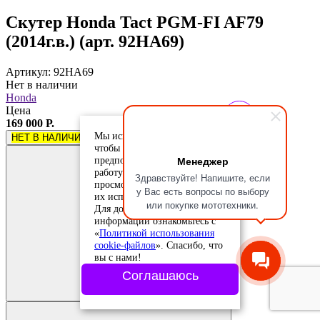
Скутер Honda Tact PGM-FI AF79
(2014г.в.) (арт. 92HA69)
Артикул: 92HA69
Нет в наличии
Honda
Цена
169 000 Р.
Мы используем cookie-файлы,
НЕТ В НАЛИЧИИ
чтобы учесть ваши
Менеджер
предпочтения и улучшить
работу сайта. Продолжая
Здравствуйте! Напишите, если
просмотр, вы соглашаетесь с
у Вас есть вопросы по выбору
их использованием.
или покупке мототехники.
Для дополнительной
информации ознакомьтесь с
«
Политикой использования
cookie-файлов
». Спасибо, что
вы с нами!
Добавить в
сравнение
Соглашаюсь
Добавлено в
сравнение