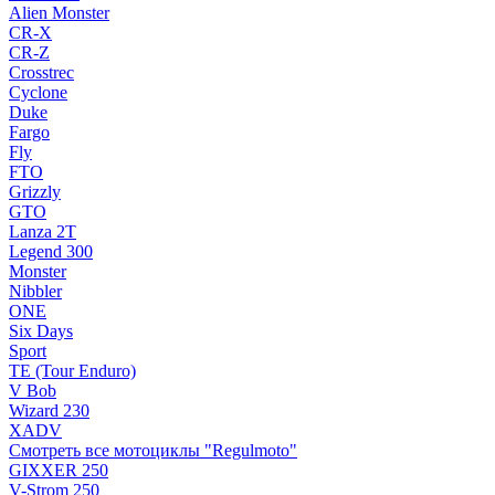
Alien Monster
CR-X
CR-Z
Crosstrec
Cyclone
Duke
Fargo
Fly
FTO
Grizzly
GTO
Lanza 2T
Legend 300
Monster
Nibbler
ONE
Six Days
Sport
TE (Tour Enduro)
V Bob
Wizard 230
XADV
Смотреть все мотоциклы "Regulmoto"
GIXXER 250
V-Strom 250