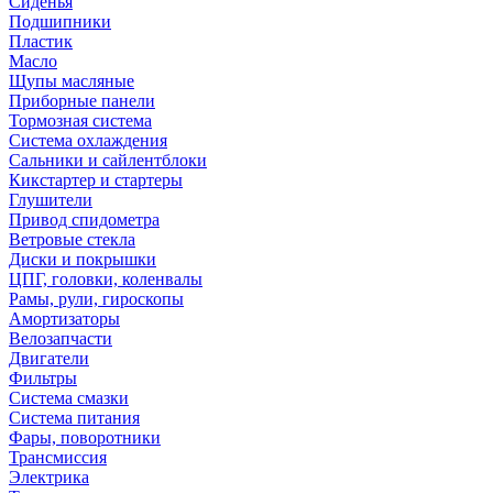
Сиденья
Подшипники
Пластик
Масло
Щупы масляные
Приборные панели
Тормозная система
Система охлаждения
Сальники и сайлентблоки
Кикстартер и стартеры
Глушители
Привод спидометра
Ветровые стекла
Диски и покрышки
ЦПГ, головки, коленвалы
Рамы, рули, гироскопы
Амортизаторы
Велозапчасти
Двигатели
Фильтры
Система смазки
Система питания
Фары, поворотники
Трансмиссия
Электрика