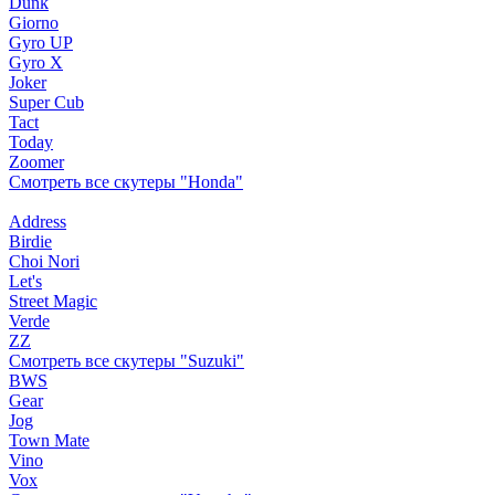
Dunk
Giorno
Gyro UP
Gyro X
Joker
Super Cub
Tact
Today
Zoomer
Смотреть все скутеры "Honda"
Address
Birdie
Choi Nori
Let's
Street Magic
Verde
ZZ
Смотреть все скутеры "Suzuki"
BWS
Gear
Jog
Town Mate
Vino
Vox