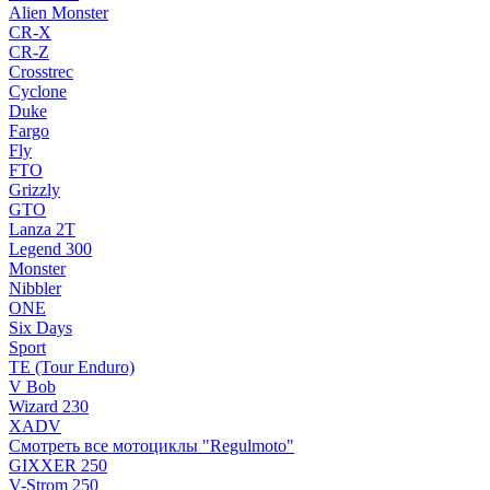
Alien Monster
CR-X
CR-Z
Crosstrec
Cyclone
Duke
Fargo
Fly
FTO
Grizzly
GTO
Lanza 2T
Legend 300
Monster
Nibbler
ONE
Six Days
Sport
TE (Tour Enduro)
V Bob
Wizard 230
XADV
Смотреть все мотоциклы "Regulmoto"
GIXXER 250
V-Strom 250