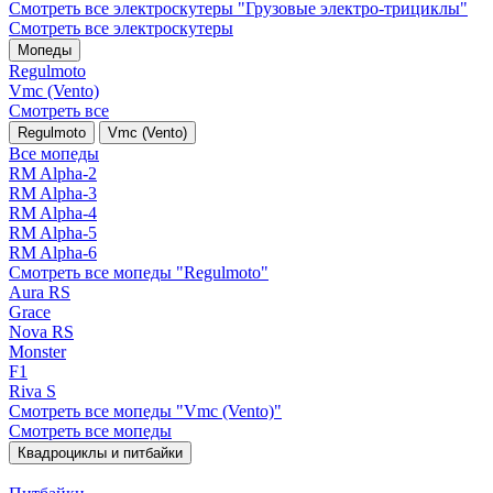
Смотреть все электро­скутеры "Грузовые электро‑трициклы"
Смотреть все электро­скутеры
Мопеды
Regulmoto
Vmc (Vento)
Смотреть все
Regulmoto
Vmc (Vento)
Все мопеды
RM Alpha-2
RM Alpha-3
RM Alpha-4
RM Alpha-5
RM Alpha-6
Смотреть все мопеды "Regulmoto"
Aura RS
Grace
Nova RS
Monster
F1
Riva S
Смотреть все мопеды "Vmc (Vento)"
Смотреть все мопеды
Квадроциклы и питбайки