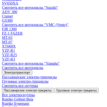
SV650XA
Смотреть все мотоциклы "Suzuki"
ADV 300
Cruiser
GS300
Смотреть все мотоциклы "VMC (Vento)"
FJR 1300
FZ-1 FAZER
MT-03
MT-07
XT660X
YZF-R1
YZF-R25
YZF-R3
Смотреть все мотоциклы "Yamaha"
Смотреть все мотоциклы
Электротранспорт
Пассажирские электро‑трициклы
Грузовые электро‑трициклы
Смотреть все скутеры
Пассажирские электро‑трициклы
Грузовые электро‑трициклы
Все электро­скутеры
Rutrike Gelbert Beta
Rutrike Бумеранг