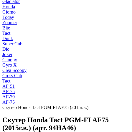
Gladiator
Honda
Giorno
Today
Zoomer
Bite
Tact
Dunk
Super Cub
Dio
Joker
Canopy
Gyro X
Crea Scoopy
Cross Cub
Tact
AF-51
AF-75
AF-79
AF-75
Скутер Honda Tact PGM-FI AF75 (2015г.в.)
Скутер Honda Tact PGM-FI AF75
(2015г.в.) (арт. 94HA46)