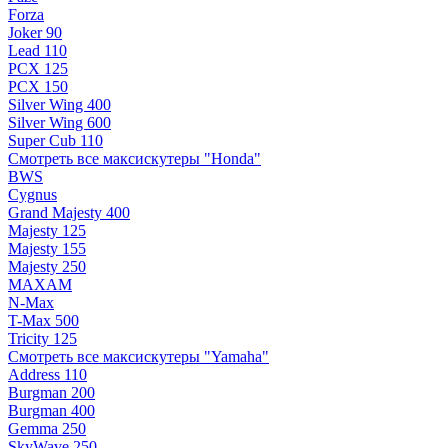
Forza
Joker 90
Lead 110
PCX 125
PCX 150
Silver Wing 400
Silver Wing 600
Super Cub 110
Смотреть все максискутеры "Honda"
BWS
Cygnus
Grand Majesty 400
Majesty 125
Majesty 155
Majesty 250
MAXAM
N-Max
T-Max 500
Tricity 125
Смотреть все максискутеры "Yamaha"
Address 110
Burgman 200
Burgman 400
Gemma 250
SkyWave 250