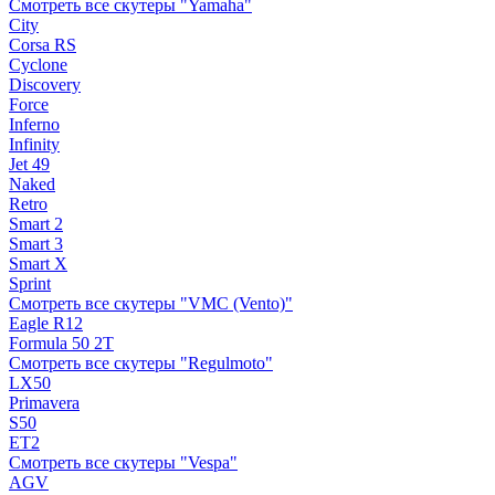
Смотреть все скутеры "Yamaha"
City
Corsa RS
Cyclone
Discovery
Force
Inferno
Infinity
Jet 49
Naked
Retro
Smart 2
Smart 3
Smart X
Sprint
Смотреть все скутеры "VMC (Vento)"
Eagle R12
Formula 50 2Т
Смотреть все скутеры "Regulmoto"
LX50
Primavera
S50
ET2
Смотреть все скутеры "Vespa"
AGV