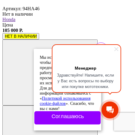
Артикул: 94HA46
Нет в наличии
Honda
Цена
105 000 Р.
НЕТ В НАЛИЧИИ
Мы используем cookie-файлы,
чтобы учесть ваши
Менеджер
предпочтения и улучшить
работу сайта. Продолжая
Здравствуйте! Напишите, если
просмотр, вы соглашаетесь с
у Вас есть вопросы по выбору
их использованием.
или покупке мототехники.
Для дополнительной
Добавить в
информации ознакомьтесь с
сравнение
Добавлено в
«
Политикой использования
сравнение
cookie-файлов
». Спасибо, что
вы с нами!
Соглашаюсь