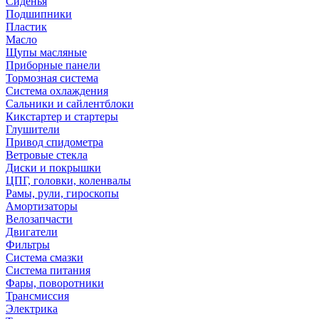
Сиденья
Подшипники
Пластик
Масло
Щупы масляные
Приборные панели
Тормозная система
Система охлаждения
Сальники и сайлентблоки
Кикстартер и стартеры
Глушители
Привод спидометра
Ветровые стекла
Диски и покрышки
ЦПГ, головки, коленвалы
Рамы, рули, гироскопы
Амортизаторы
Велозапчасти
Двигатели
Фильтры
Система смазки
Система питания
Фары, поворотники
Трансмиссия
Электрика