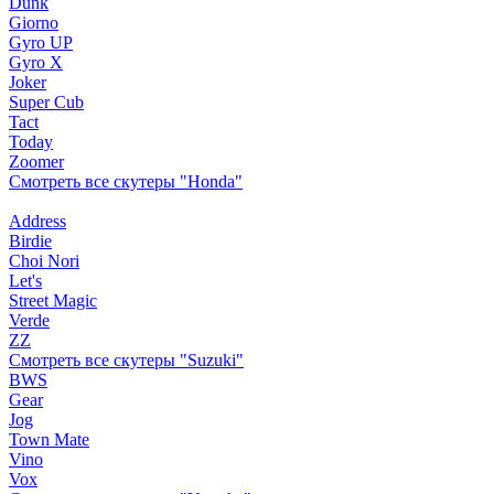
Dunk
Giorno
Gyro UP
Gyro X
Joker
Super Cub
Tact
Today
Zoomer
Смотреть все скутеры "Honda"
Address
Birdie
Choi Nori
Let's
Street Magic
Verde
ZZ
Смотреть все скутеры "Suzuki"
BWS
Gear
Jog
Town Mate
Vino
Vox