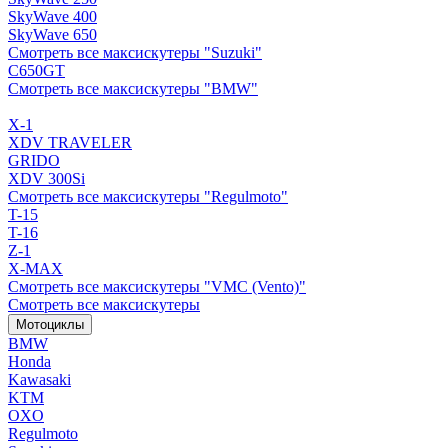
SkyWave 400
SkyWave 650
Смотреть все максискутеры "Suzuki"
C650GT
Смотреть все максискутеры "BMW"
X-1
XDV TRAVELER
GRIDO
XDV 300Si
Смотреть все максискутеры "Regulmoto"
T-15
T-16
Z-1
X-MAX
Смотреть все максискутеры "VMC (Vento)"
Смотреть все максискутеры
Мотоциклы
BMW
Honda
Kawasaki
KTM
OXO
Regulmoto