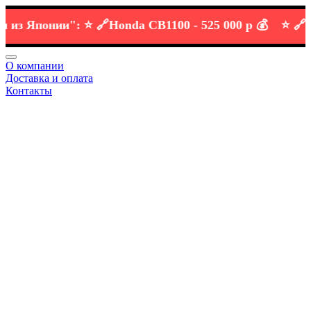
 Японии":
⭐️ 🔗
Honda CB1100 -
525 000 р 💰
⭐️ 🔗
KTM 
О компании
Доставка и оплата
Контакты