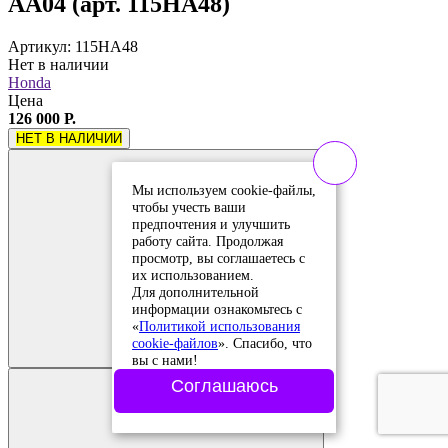
AA04 (арт. 115HA48)
Артикул: 115HA48
Нет в наличии
Honda
Цена
126 000 Р.
НЕТ В НАЛИЧИИ
Мы используем cookie-файлы,
чтобы учесть ваши
предпочтения и улучшить
работу сайта. Продолжая
просмотр, вы соглашаетесь с
их использованием.
Для дополнительной
информации ознакомьтесь с
Добавить в
«
Политикой использования
сравнение
cookie-файлов
». Спасибо, что
Добавлено в
сравнение
вы с нами!
Соглашаюсь