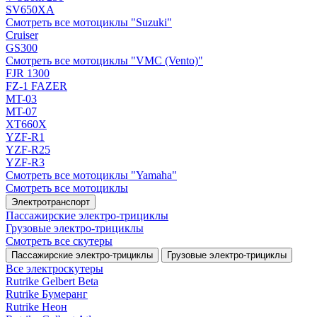
SV650XA
Смотреть все мотоциклы "Suzuki"
Cruiser
GS300
Смотреть все мотоциклы "VMC (Vento)"
FJR 1300
FZ-1 FAZER
MT-03
MT-07
XT660X
YZF-R1
YZF-R25
YZF-R3
Смотреть все мотоциклы "Yamaha"
Смотреть все мотоциклы
Электротранспорт
Пассажирские электро‑трициклы
Грузовые электро‑трициклы
Смотреть все скутеры
Пассажирские электро‑трициклы
Грузовые электро‑трициклы
Все электро­скутеры
Rutrike Gelbert Beta
Rutrike Бумеранг
Rutrike Неон