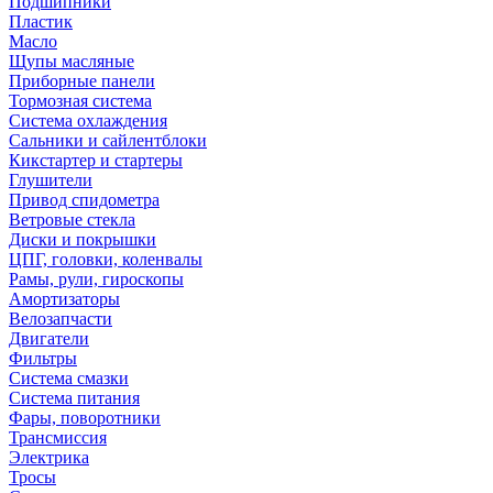
Подшипники
Пластик
Масло
Щупы масляные
Приборные панели
Тормозная система
Система охлаждения
Сальники и сайлентблоки
Кикстартер и стартеры
Глушители
Привод спидометра
Ветровые стекла
Диски и покрышки
ЦПГ, головки, коленвалы
Рамы, рули, гироскопы
Амортизаторы
Велозапчасти
Двигатели
Фильтры
Система смазки
Система питания
Фары, поворотники
Трансмиссия
Электрика
Тросы