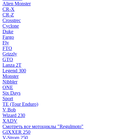
Alien Monster
CR-X
CR-Z
Crosstrec
Cyclone
Duke
Fargo
Fly
FTO
Grizzly
GTO
Lanza 2T
Legend 300
Monster
Nibbler
ONE
Six Days
Sport
TE (Tour Enduro)
V Bob
Wizard 230
XADV
Смотреть все мотоциклы "Regulmoto"
GIXXER 250
V-Strom 250