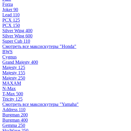
Forza
Joker 90
Lead 110
PCX 125
PCX 150
Silver Wing 400
Silver Wing 600
Super Cub 110
Смотреть все максискутеры "Honda"
BWS
Cygnus
Grand Majesty 400
Majesty 125
Majesty 155
Majesty 250
MAXAM
N-Max
T-Max 500
Tricity 125
Смотреть все максискутеры "Yamaha"
Address 110
Burgman 200
Burgman 400
Gemma 250
SkyWave 250