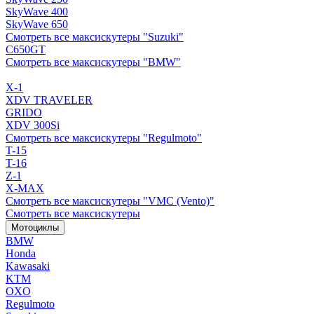
SkyWave 400
SkyWave 650
Смотреть все максискутеры "Suzuki"
C650GT
Смотреть все максискутеры "BMW"
X-1
XDV TRAVELER
GRIDO
XDV 300Si
Смотреть все максискутеры "Regulmoto"
T-15
T-16
Z-1
X-MAX
Смотреть все максискутеры "VMC (Vento)"
Смотреть все максискутеры
Мотоциклы
BMW
Honda
Kawasaki
KTM
OXO
Regulmoto