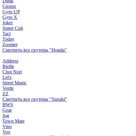
Dunk
Giorno
Gyro UP
Gyro X
Joker
Super Cub
Tact
Today
Zoomer
Смотреть все скутеры "Honda"
Address
Birdie
Choi Nori
Let's
Street Magic
Verde
ZZ
Смотреть все скутеры "Suzuki"
BWS
Gear
Jog
Town Mate
Vino
Vox