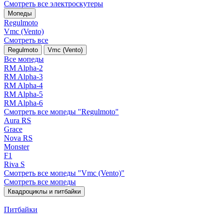
Смотреть все электро­скутеры
Мопеды
Regulmoto
Vmc (Vento)
Смотреть все
Regulmoto
Vmc (Vento)
Все мопеды
RM Alpha-2
RM Alpha-3
RM Alpha-4
RM Alpha-5
RM Alpha-6
Смотреть все мопеды "Regulmoto"
Aura RS
Grace
Nova RS
Monster
F1
Riva S
Смотреть все мопеды "Vmc (Vento)"
Смотреть все мопеды
Квадроциклы и питбайки
Питбайки