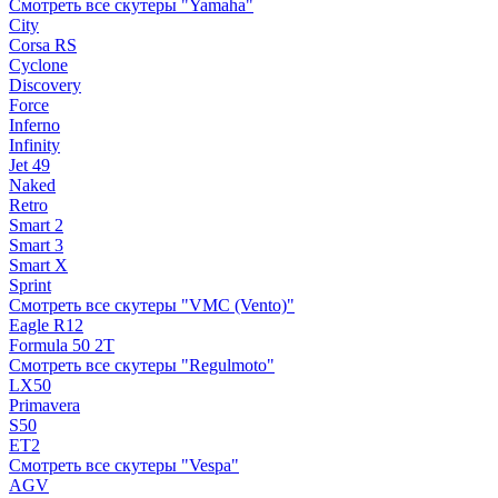
Смотреть все скутеры "Yamaha"
City
Corsa RS
Cyclone
Discovery
Force
Inferno
Infinity
Jet 49
Naked
Retro
Smart 2
Smart 3
Smart X
Sprint
Смотреть все скутеры "VMC (Vento)"
Eagle R12
Formula 50 2Т
Смотреть все скутеры "Regulmoto"
LX50
Primavera
S50
ET2
Смотреть все скутеры "Vespa"
AGV