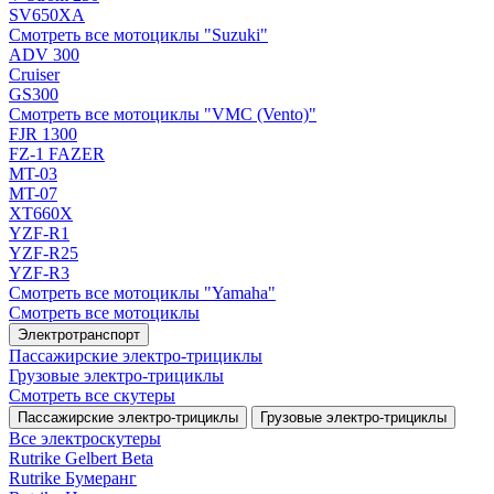
SV650XA
Смотреть все мотоциклы "Suzuki"
ADV 300
Cruiser
GS300
Смотреть все мотоциклы "VMC (Vento)"
FJR 1300
FZ-1 FAZER
MT-03
MT-07
XT660X
YZF-R1
YZF-R25
YZF-R3
Смотреть все мотоциклы "Yamaha"
Смотреть все мотоциклы
Электротранспорт
Пассажирские электро‑трициклы
Грузовые электро‑трициклы
Смотреть все скутеры
Пассажирские электро‑трициклы
Грузовые электро‑трициклы
Все электро­скутеры
Rutrike Gelbert Beta
Rutrike Бумеранг