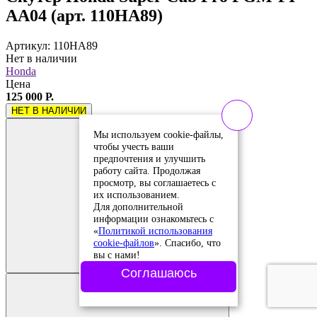
AA04 (арт. 110HA89)
Артикул: 110HA89
Нет в наличии
Honda
Цена
125 000 Р.
НЕТ В НАЛИЧИИ
Мы используем cookie-файлы,
чтобы учесть ваши
предпочтения и улучшить
работу сайта. Продолжая
просмотр, вы соглашаетесь с
их использованием.
Для дополнительной
информации ознакомьтесь с
«
Политикой использования
Добавить в
cookie-файлов
». Спасибо, что
сравнение
вы с нами!
Добавлено в
сравнение
Соглашаюсь