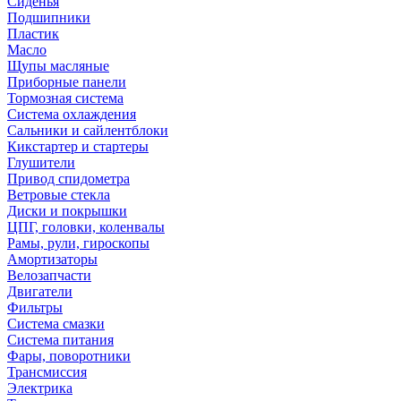
Сиденья
Подшипники
Пластик
Масло
Щупы масляные
Приборные панели
Тормозная система
Система охлаждения
Сальники и сайлентблоки
Кикстартер и стартеры
Глушители
Привод спидометра
Ветровые стекла
Диски и покрышки
ЦПГ, головки, коленвалы
Рамы, рули, гироскопы
Амортизаторы
Велозапчасти
Двигатели
Фильтры
Система смазки
Система питания
Фары, поворотники
Трансмиссия
Электрика