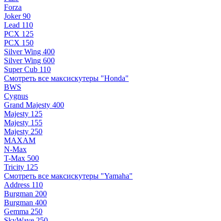
Forza
Joker 90
Lead 110
PCX 125
PCX 150
Silver Wing 400
Silver Wing 600
Super Cub 110
Смотреть все максискутеры "Honda"
BWS
Cygnus
Grand Majesty 400
Majesty 125
Majesty 155
Majesty 250
MAXAM
N-Max
T-Max 500
Tricity 125
Смотреть все максискутеры "Yamaha"
Address 110
Burgman 200
Burgman 400
Gemma 250
SkyWave 250