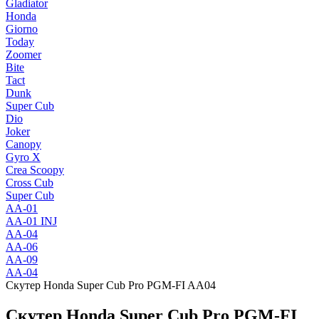
Gladiator
Honda
Giorno
Today
Zoomer
Bite
Tact
Dunk
Super Cub
Dio
Joker
Canopy
Gyro X
Crea Scoopy
Cross Cub
Super Cub
AA-01
AA-01 INJ
AA-04
AA-06
AA-09
AA-04
Скутер Honda Super Cub Pro PGM-FI AA04
Скутер Honda Super Cub Pro PGM-FI