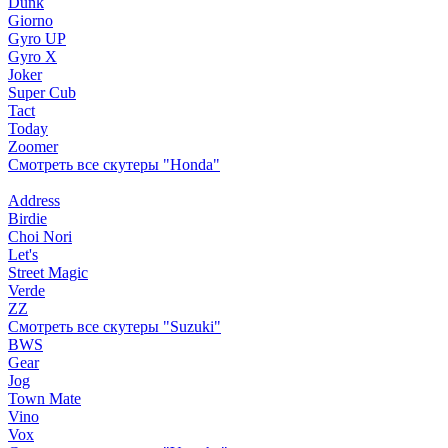
Dunk
Giorno
Gyro UP
Gyro X
Joker
Super Cub
Tact
Today
Zoomer
Смотреть все скутеры "Honda"
Address
Birdie
Choi Nori
Let's
Street Magic
Verde
ZZ
Смотреть все скутеры "Suzuki"
BWS
Gear
Jog
Town Mate
Vino
Vox