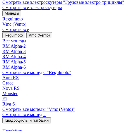
Смотреть все электро­скутеры "Грузовые электро‑трициклы"
Смотреть все электро­скутеры
Мопеды
Regulmoto
Vmc (Vento)
Смотреть все
Regulmoto
Vmc (Vento)
Все мопеды
RM Alpha-2
RM Alpha-3
RM Alpha-4
RM Alpha-5
RM Alpha-6
Смотреть все мопеды "Regulmoto"
Aura RS
Grace
Nova RS
Monster
F1
Riva S
Смотреть все мопеды "Vmc (Vento)"
Смотреть все мопеды
Квадроциклы и питбайки