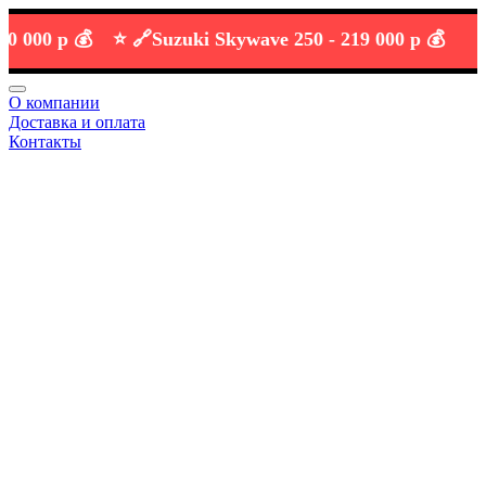
00 р 💰
⭐️ 🔗
Suzuki Skywave 250 -
219 000 р 💰
О компании
Доставка и оплата
Контакты