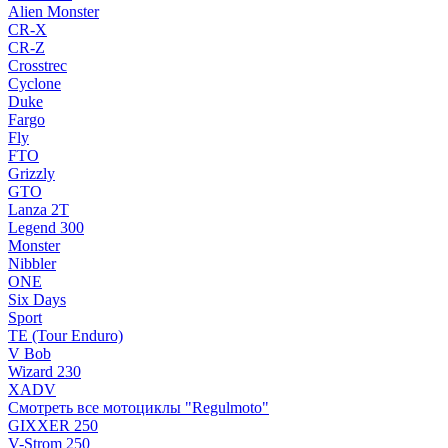
Alien Monster
CR-X
CR-Z
Crosstrec
Cyclone
Duke
Fargo
Fly
FTO
Grizzly
GTO
Lanza 2T
Legend 300
Monster
Nibbler
ONE
Six Days
Sport
TE (Tour Enduro)
V Bob
Wizard 230
XADV
Смотреть все мотоциклы "Regulmoto"
GIXXER 250
V-Strom 250