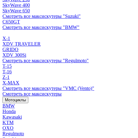
SkyWave 400
SkyWave 650
Смотреть все максискутеры "Suzuki"
C650GT
Смотреть все максискутеры "BMW"
X-1
XDV TRAVELER
GRIDO
XDV 300Si
Смотреть все максискутеры "Regulmoto"
T-15
T-16
Z-1
X-MAX
Смотреть все максискутеры "VMC (Vento)"
Смотреть все максискутеры
Мотоциклы
BMW
Honda
Kawasaki
KTM
OXO
Regulmoto