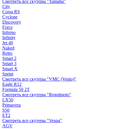
Смотреть все скутеры "Yamaha"
City
Corsa RS
Cyclone
Discovery
Force
Inferno
Infinity
Jet 49
Naked
Retro
Smart 2
Smart 3
Smart X
Sprint
Смотреть все скутеры "VMC (Vento)"
Eagle R12
Formula 50 2Т
Смотреть все скутеры "Regulmoto"
LX50
Primavera
S50
ET2
Смотреть все скутеры "Vespa"
AGV