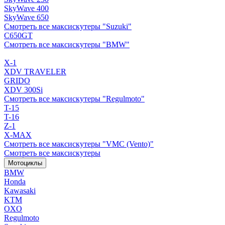
SkyWave 400
SkyWave 650
Смотреть все максискутеры "Suzuki"
C650GT
Смотреть все максискутеры "BMW"
X-1
XDV TRAVELER
GRIDO
XDV 300Si
Смотреть все максискутеры "Regulmoto"
T-15
T-16
Z-1
X-MAX
Смотреть все максискутеры "VMC (Vento)"
Смотреть все максискутеры
Мотоциклы
BMW
Honda
Kawasaki
KTM
OXO
Regulmoto