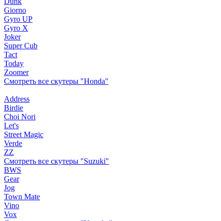
Dunk
Giorno
Gyro UP
Gyro X
Joker
Super Cub
Tact
Today
Zoomer
Смотреть все скутеры "Honda"
Address
Birdie
Choi Nori
Let's
Street Magic
Verde
ZZ
Смотреть все скутеры "Suzuki"
BWS
Gear
Jog
Town Mate
Vino
Vox