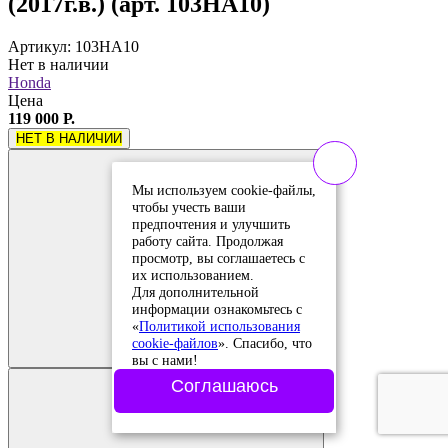
(2017г.в.) (арт. 103HA10)
Артикул: 103HA10
Нет в наличии
Honda
Цена
119 000 Р.
НЕТ В НАЛИЧИИ
Мы используем cookie-файлы,
чтобы учесть ваши
предпочтения и улучшить
работу сайта. Продолжая
просмотр, вы соглашаетесь с
их использованием.
Для дополнительной
информации ознакомьтесь с
Добавить в
«
Политикой использования
сравнение
cookie-файлов
». Спасибо, что
Добавлено в
сравнение
вы с нами!
Соглашаюсь