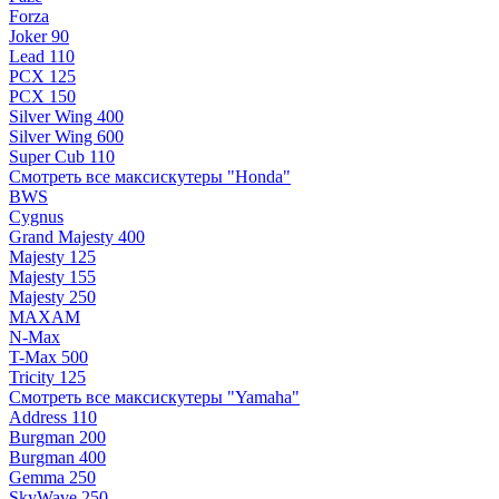
Forza
Joker 90
Lead 110
PCX 125
PCX 150
Silver Wing 400
Silver Wing 600
Super Cub 110
Смотреть все максискутеры "Honda"
BWS
Cygnus
Grand Majesty 400
Majesty 125
Majesty 155
Majesty 250
MAXAM
N-Max
T-Max 500
Tricity 125
Смотреть все максискутеры "Yamaha"
Address 110
Burgman 200
Burgman 400
Gemma 250
SkyWave 250