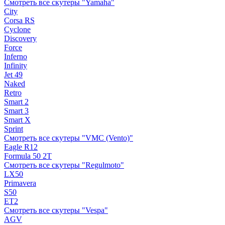
Смотреть все скутеры "Yamaha"
City
Corsa RS
Cyclone
Discovery
Force
Inferno
Infinity
Jet 49
Naked
Retro
Smart 2
Smart 3
Smart X
Sprint
Смотреть все скутеры "VMC (Vento)"
Eagle R12
Formula 50 2Т
Смотреть все скутеры "Regulmoto"
LX50
Primavera
S50
ET2
Смотреть все скутеры "Vespa"
AGV