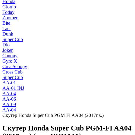
Honda
Giorno
Today
Zoomer
Bite
Tact
Dunk
Super Cub
Dio
Joker
Canopy
Gyro X
Crea Scoopy
Cross Cub
Super Cub
AA-01
AA-01 INJ
AA-04
AA-06
AA-09
AA-04
Скутер Honda Super Cub PGM-FI AA04 (2017г.в.)
Скутер Honda Super Cub PGM-FI AA04