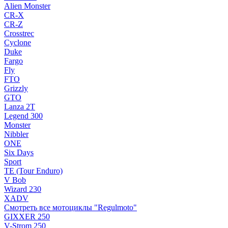
Alien Monster
CR-X
CR-Z
Crosstrec
Cyclone
Duke
Fargo
Fly
FTO
Grizzly
GTO
Lanza 2T
Legend 300
Monster
Nibbler
ONE
Six Days
Sport
TE (Tour Enduro)
V Bob
Wizard 230
XADV
Смотреть все мотоциклы "Regulmoto"
GIXXER 250
V-Strom 250