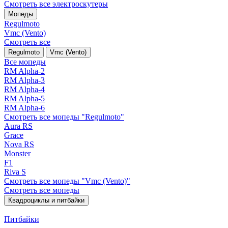
Смотреть все электро­скутеры
Мопеды
Regulmoto
Vmc (Vento)
Смотреть все
Regulmoto
Vmc (Vento)
Все мопеды
RM Alpha-2
RM Alpha-3
RM Alpha-4
RM Alpha-5
RM Alpha-6
Смотреть все мопеды "Regulmoto"
Aura RS
Grace
Nova RS
Monster
F1
Riva S
Смотреть все мопеды "Vmc (Vento)"
Смотреть все мопеды
Квадроциклы и питбайки
Питбайки