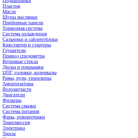
Подшипники
Пластик
Масло
Щупы масляные
Приборные панели
Тормозная система
Система охлаждения
Сальники и сайлентблоки
Кикстартер и стартеры
Глушители
Привод спидометра
Ветровые стекла
Диски и покрышки
ЦПГ, головки, коленвалы
Рамы, рули, гироскопы
Амортизаторы
Велозапчасти
Двигатели
Фильтры
Система смазки
Система питания
Фары, поворотники
Трансмиссия
Электрика
Тросы