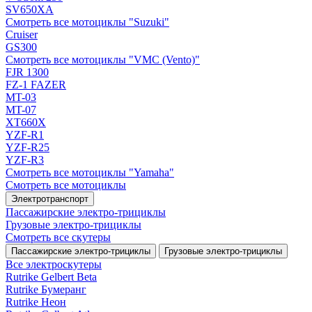
SV650XA
Смотреть все мотоциклы "Suzuki"
Cruiser
GS300
Смотреть все мотоциклы "VMC (Vento)"
FJR 1300
FZ-1 FAZER
MT-03
MT-07
XT660X
YZF-R1
YZF-R25
YZF-R3
Смотреть все мотоциклы "Yamaha"
Смотреть все мотоциклы
Электротранспорт
Пассажирские электро‑трициклы
Грузовые электро‑трициклы
Смотреть все скутеры
Пассажирские электро‑трициклы
Грузовые электро‑трициклы
Все электро­скутеры
Rutrike Gelbert Beta
Rutrike Бумеранг
Rutrike Неон