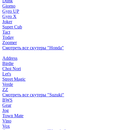
Dunk
Giorno
Gyro UP
Gyro X
Joker
Super Cub
Tact
Today
Zoomer
Смотреть все скутеры "Honda"
Address
Birdie
Choi Nori
Let's
Street Magic
Verde
ZZ
Смотреть все скутеры "Suzuki"
BWS
Gear
Jog
Town Mate
Vino
Vox