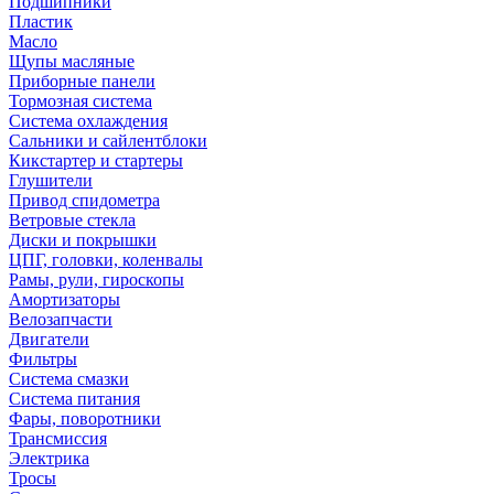
Подшипники
Пластик
Масло
Щупы масляные
Приборные панели
Тормозная система
Система охлаждения
Сальники и сайлентблоки
Кикстартер и стартеры
Глушители
Привод спидометра
Ветровые стекла
Диски и покрышки
ЦПГ, головки, коленвалы
Рамы, рули, гироскопы
Амортизаторы
Велозапчасти
Двигатели
Фильтры
Система смазки
Система питания
Фары, поворотники
Трансмиссия
Электрика
Тросы