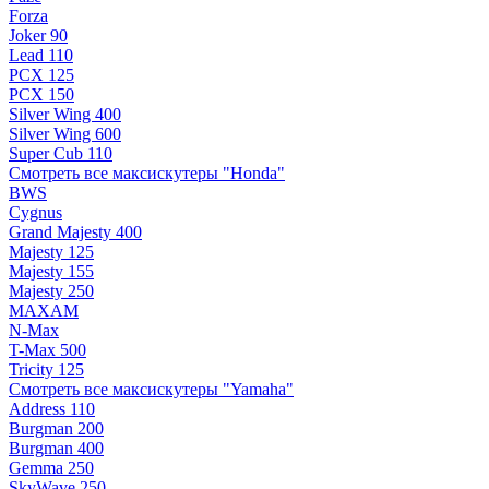
Forza
Joker 90
Lead 110
PCX 125
PCX 150
Silver Wing 400
Silver Wing 600
Super Cub 110
Смотреть все максискутеры "Honda"
BWS
Cygnus
Grand Majesty 400
Majesty 125
Majesty 155
Majesty 250
MAXAM
N-Max
T-Max 500
Tricity 125
Смотреть все максискутеры "Yamaha"
Address 110
Burgman 200
Burgman 400
Gemma 250
SkyWave 250