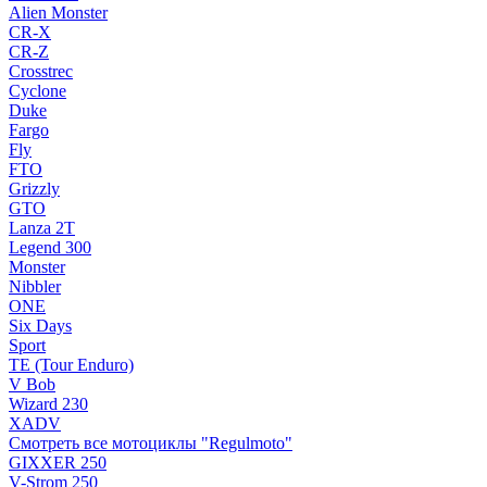
Alien Monster
CR-X
CR-Z
Crosstrec
Cyclone
Duke
Fargo
Fly
FTO
Grizzly
GTO
Lanza 2T
Legend 300
Monster
Nibbler
ONE
Six Days
Sport
TE (Tour Enduro)
V Bob
Wizard 230
XADV
Смотреть все мотоциклы "Regulmoto"
GIXXER 250
V-Strom 250