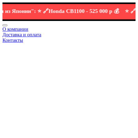
 Японии":
⭐️ 🔗
Honda CB1100 -
525 000 р 💰
⭐️ 🔗
KTM 
О компании
Доставка и оплата
Контакты