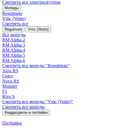
Смотреть все электро­скутеры
Мопеды
Regulmoto
Vmc (Vento)
Смотреть все
Regulmoto
Vmc (Vento)
Все мопеды
RM Alpha-2
RM Alpha-3
RM Alpha-4
RM Alpha-5
RM Alpha-6
Смотреть все мопеды "Regulmoto"
Aura RS
Grace
Nova RS
Monster
F1
Riva S
Смотреть все мопеды "Vmc (Vento)"
Смотреть все мопеды
Квадроциклы и питбайки
Питбайки