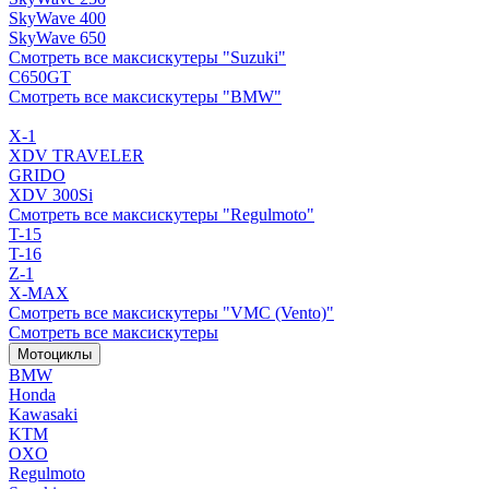
SkyWave 400
SkyWave 650
Смотреть все максискутеры "Suzuki"
C650GT
Смотреть все максискутеры "BMW"
X-1
XDV TRAVELER
GRIDO
XDV 300Si
Смотреть все максискутеры "Regulmoto"
T-15
T-16
Z-1
X-MAX
Смотреть все максискутеры "VMC (Vento)"
Смотреть все максискутеры
Мотоциклы
BMW
Honda
Kawasaki
KTM
OXO
Regulmoto