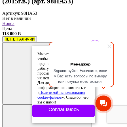
(2015г.в.) (арт. 98HA53)
Артикул: 98HA53
Нет в наличии
Honda
Цена
118 000 Р.
НЕТ В НАЛИЧИИ
Мы используем cookie-файлы,
чтобы учесть ваши
Менеджер
предпочтения и улучшить
работу сайта. Продолжая
Здравствуйте! Напишите, если
просмотр, вы соглашаетесь с
у Вас есть вопросы по выбору
их использованием.
или покупке мототехники.
Для дополнительной
информации ознакомьтесь с
Добавить в
«
Политикой использования
сравнение
cookie-файлов
». Спасибо, что
Добавлено в
сравнение
вы с нами!
Соглашаюсь