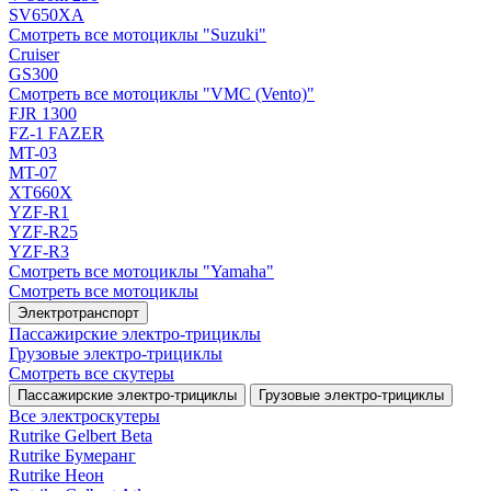
SV650XA
Смотреть все мотоциклы "Suzuki"
Cruiser
GS300
Смотреть все мотоциклы "VMC (Vento)"
FJR 1300
FZ-1 FAZER
MT-03
MT-07
XT660X
YZF-R1
YZF-R25
YZF-R3
Смотреть все мотоциклы "Yamaha"
Смотреть все мотоциклы
Электротранспорт
Пассажирские электро‑трициклы
Грузовые электро‑трициклы
Смотреть все скутеры
Пассажирские электро‑трициклы
Грузовые электро‑трициклы
Все электро­скутеры
Rutrike Gelbert Beta
Rutrike Бумеранг
Rutrike Неон