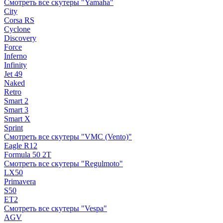
Смотреть все скутеры "Yamaha"
City
Corsa RS
Cyclone
Discovery
Force
Inferno
Infinity
Jet 49
Naked
Retro
Smart 2
Smart 3
Smart X
Sprint
Смотреть все скутеры "VMC (Vento)"
Eagle R12
Formula 50 2Т
Смотреть все скутеры "Regulmoto"
LX50
Primavera
S50
ET2
Смотреть все скутеры "Vespa"
AGV