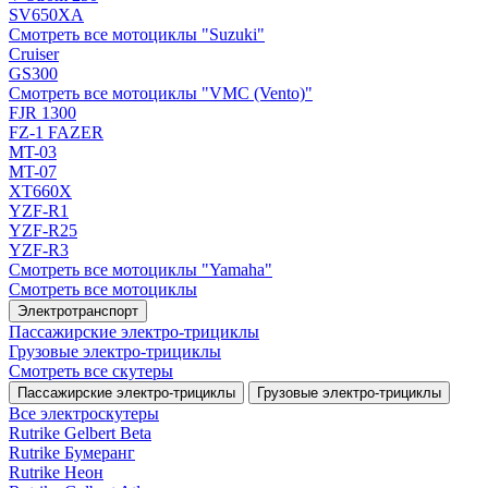
SV650XA
Смотреть все мотоциклы "Suzuki"
Cruiser
GS300
Смотреть все мотоциклы "VMC (Vento)"
FJR 1300
FZ-1 FAZER
MT-03
MT-07
XT660X
YZF-R1
YZF-R25
YZF-R3
Смотреть все мотоциклы "Yamaha"
Смотреть все мотоциклы
Электротранспорт
Пассажирские электро‑трициклы
Грузовые электро‑трициклы
Смотреть все скутеры
Пассажирские электро‑трициклы
Грузовые электро‑трициклы
Все электро­скутеры
Rutrike Gelbert Beta
Rutrike Бумеранг
Rutrike Неон