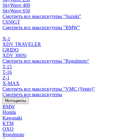
SkyWave 400
SkyWave 650
Смотреть все максискутеры "Suzuki"
C650GT
Смотреть все максискутеры "BMW"
X-1
XDV TRAVELER
GRIDO
XDV 300Si
Смотреть все максискутеры "Regulmoto"
T-15
T-16
Z-1
X-MAX
Смотреть все максискутеры "VMC (Vento)"
Смотреть все максискутеры
Мотоциклы
BMW
Honda
Kawasaki
KTM
OXO
Regulmoto