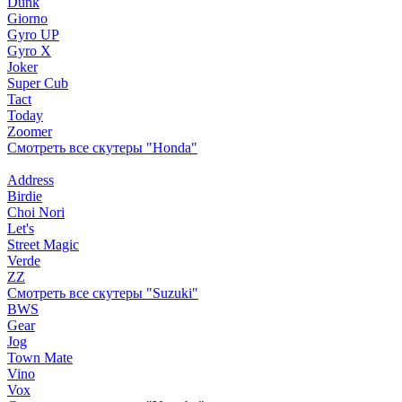
Dunk
Giorno
Gyro UP
Gyro X
Joker
Super Cub
Tact
Today
Zoomer
Смотреть все скутеры "Honda"
Address
Birdie
Choi Nori
Let's
Street Magic
Verde
ZZ
Смотреть все скутеры "Suzuki"
BWS
Gear
Jog
Town Mate
Vino
Vox