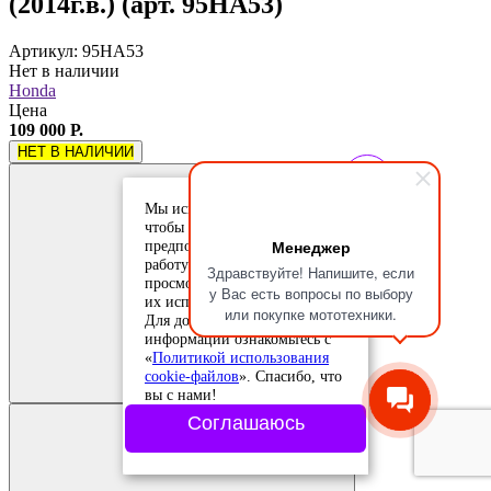
(2014г.в.) (арт. 95HA53)
Артикул: 95HA53
Нет в наличии
Honda
Цена
109 000 Р.
НЕТ В НАЛИЧИИ
Мы используем cookie-файлы,
чтобы учесть ваши
Менеджер
предпочтения и улучшить
работу сайта. Продолжая
Здравствуйте! Напишите, если
просмотр, вы соглашаетесь с
у Вас есть вопросы по выбору
их использованием.
или покупке мототехники.
Для дополнительной
информации ознакомьтесь с
Добавить в
«
Политикой использования
сравнение
cookie-файлов
». Спасибо, что
Добавлено в
сравнение
вы с нами!
Соглашаюсь