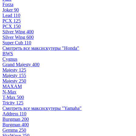
Forza
Joker 90
Lead 110
PCX 125
PCX 150
Silver Wing 400
Silver Wing 600
Super Cub 110
Смотреть все максискутеры "Honda"
BWS
Cygnus
Grand Majesty 400
Majesty 125
Majesty 155
Majesty 250
MAXAM
N-Max
T-Max 500
Tricity 125
Смотреть все максискутеры "Yamaha"
Address 110
Burgman 200
Burgman 400
Gemma 250
SkyWave 250