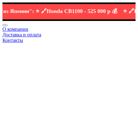
Японии":
⭐️ 🔗
Honda CB1100 -
525 000 р 💰
⭐️ 🔗
KTM D
О компании
Доставка и оплата
Контакты