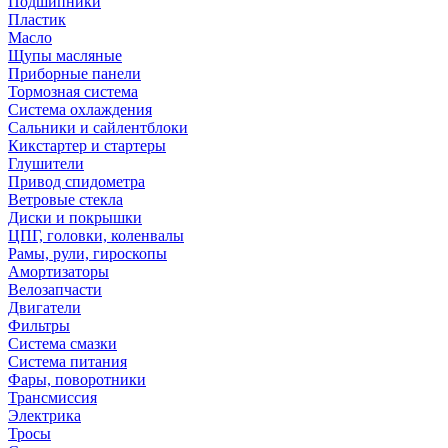
Подшипники
Пластик
Масло
Щупы масляные
Приборные панели
Тормозная система
Система охлаждения
Сальники и сайлентблоки
Кикстартер и стартеры
Глушители
Привод спидометра
Ветровые стекла
Диски и покрышки
ЦПГ, головки, коленвалы
Рамы, рули, гироскопы
Амортизаторы
Велозапчасти
Двигатели
Фильтры
Система смазки
Система питания
Фары, поворотники
Трансмиссия
Электрика
Тросы