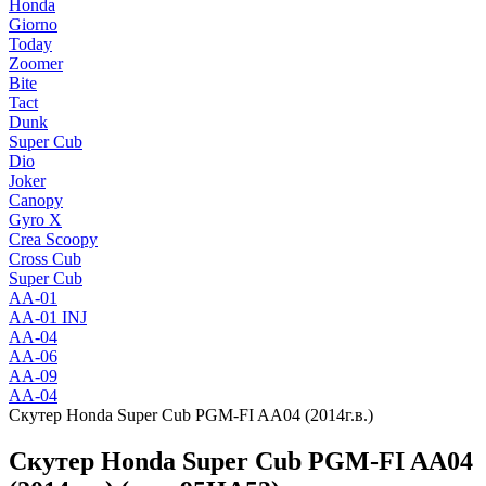
Honda
Giorno
Today
Zoomer
Bite
Tact
Dunk
Super Cub
Dio
Joker
Canopy
Gyro X
Crea Scoopy
Cross Cub
Super Cub
AA-01
AA-01 INJ
AA-04
AA-06
AA-09
AA-04
Скутер Honda Super Cub PGM-FI AA04 (2014г.в.)
Скутер Honda Super Cub PGM-FI AA04