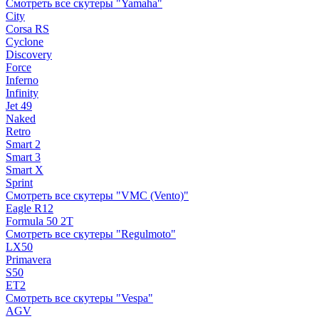
Смотреть все скутеры "Yamaha"
City
Corsa RS
Cyclone
Discovery
Force
Inferno
Infinity
Jet 49
Naked
Retro
Smart 2
Smart 3
Smart X
Sprint
Смотреть все скутеры "VMC (Vento)"
Eagle R12
Formula 50 2Т
Смотреть все скутеры "Regulmoto"
LX50
Primavera
S50
ET2
Смотреть все скутеры "Vespa"
AGV