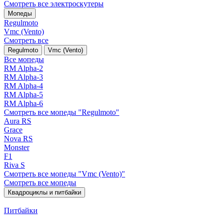
Смотреть все электро­скутеры
Мопеды
Regulmoto
Vmc (Vento)
Смотреть все
Regulmoto
Vmc (Vento)
Все мопеды
RM Alpha-2
RM Alpha-3
RM Alpha-4
RM Alpha-5
RM Alpha-6
Смотреть все мопеды "Regulmoto"
Aura RS
Grace
Nova RS
Monster
F1
Riva S
Смотреть все мопеды "Vmc (Vento)"
Смотреть все мопеды
Квадроциклы и питбайки
Питбайки