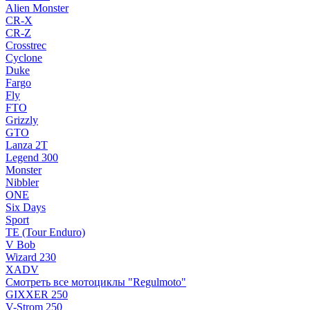
Alien Monster
CR-X
CR-Z
Crosstrec
Cyclone
Duke
Fargo
Fly
FTO
Grizzly
GTO
Lanza 2T
Legend 300
Monster
Nibbler
ONE
Six Days
Sport
TE (Tour Enduro)
V Bob
Wizard 230
XADV
Смотреть все мотоциклы "Regulmoto"
GIXXER 250
V-Strom 250