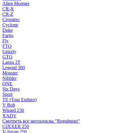
Alien Monster
CR-X
CR-Z
Crosstrec
Cyclone
Duke
Fargo
Fly
FTO
Grizzly
GTO
Lanza 2T
Legend 300
Monster
Nibbler
ONE
Six Days
Sport
TE (Tour Enduro)
V Bob
Wizard 230
XADV
Смотреть все мотоциклы "Regulmoto"
GIXXER 250
V-Strom 250