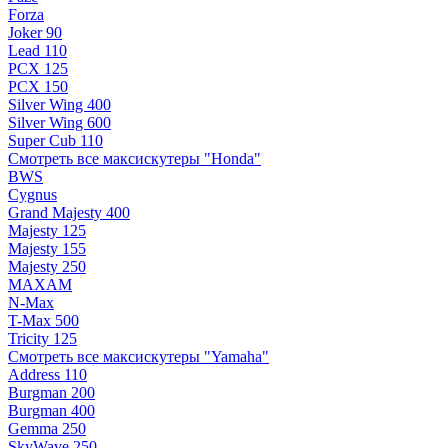
Forza
Joker 90
Lead 110
PCX 125
PCX 150
Silver Wing 400
Silver Wing 600
Super Cub 110
Смотреть все максискутеры "Honda"
BWS
Cygnus
Grand Majesty 400
Majesty 125
Majesty 155
Majesty 250
MAXAM
N-Max
T-Max 500
Tricity 125
Смотреть все максискутеры "Yamaha"
Address 110
Burgman 200
Burgman 400
Gemma 250
SkyWave 250