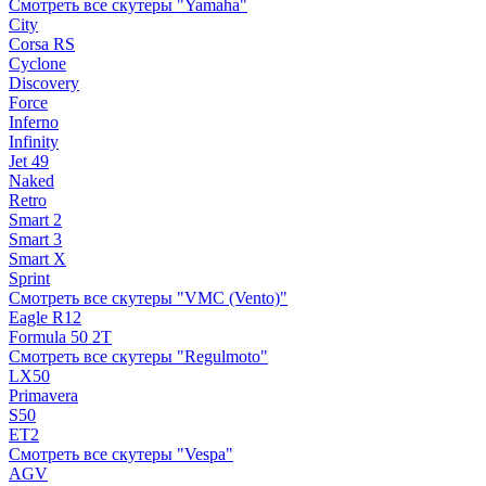
Смотреть все скутеры "Yamaha"
City
Corsa RS
Cyclone
Discovery
Force
Inferno
Infinity
Jet 49
Naked
Retro
Smart 2
Smart 3
Smart X
Sprint
Смотреть все скутеры "VMC (Vento)"
Eagle R12
Formula 50 2Т
Смотреть все скутеры "Regulmoto"
LX50
Primavera
S50
ET2
Смотреть все скутеры "Vespa"
AGV