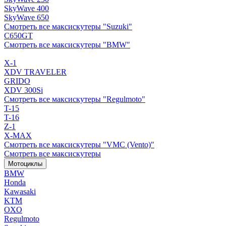
SkyWave 400
SkyWave 650
Смотреть все максискутеры "Suzuki"
C650GT
Смотреть все максискутеры "BMW"
X-1
XDV TRAVELER
GRIDO
XDV 300Si
Смотреть все максискутеры "Regulmoto"
T-15
T-16
Z-1
X-MAX
Смотреть все максискутеры "VMC (Vento)"
Смотреть все максискутеры
Мотоциклы
BMW
Honda
Kawasaki
KTM
OXO
Regulmoto