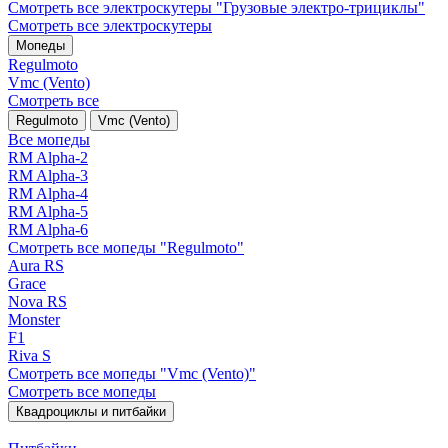
Смотреть все электро­скутеры "Грузовые электро‑трициклы"
Смотреть все электро­скутеры
Мопеды
Regulmoto
Vmc (Vento)
Смотреть все
Regulmoto
Vmc (Vento)
Все мопеды
RM Alpha-2
RM Alpha-3
RM Alpha-4
RM Alpha-5
RM Alpha-6
Смотреть все мопеды "Regulmoto"
Aura RS
Grace
Nova RS
Monster
F1
Riva S
Смотреть все мопеды "Vmc (Vento)"
Смотреть все мопеды
Квадроциклы и питбайки