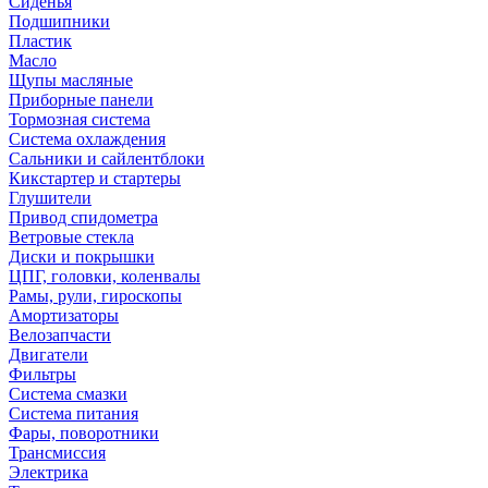
Сиденья
Подшипники
Пластик
Масло
Щупы масляные
Приборные панели
Тормозная система
Система охлаждения
Сальники и сайлентблоки
Кикстартер и стартеры
Глушители
Привод спидометра
Ветровые стекла
Диски и покрышки
ЦПГ, головки, коленвалы
Рамы, рули, гироскопы
Амортизаторы
Велозапчасти
Двигатели
Фильтры
Система смазки
Система питания
Фары, поворотники
Трансмиссия
Электрика