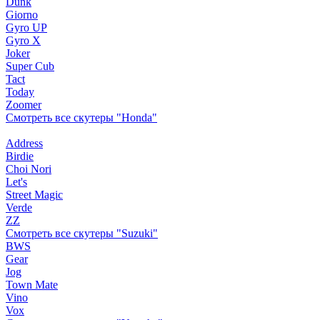
Dunk
Giorno
Gyro UP
Gyro X
Joker
Super Cub
Tact
Today
Zoomer
Смотреть все скутеры "Honda"
Address
Birdie
Choi Nori
Let's
Street Magic
Verde
ZZ
Смотреть все скутеры "Suzuki"
BWS
Gear
Jog
Town Mate
Vino
Vox