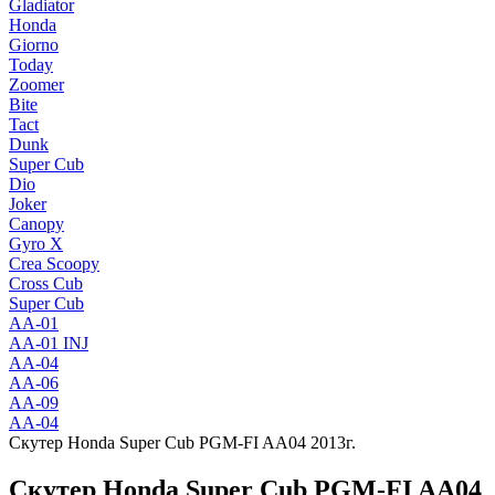
Gladiator
Honda
Giorno
Today
Zoomer
Bite
Tact
Dunk
Super Cub
Dio
Joker
Canopy
Gyro X
Crea Scoopy
Cross Cub
Super Cub
AA-01
AA-01 INJ
AA-04
AA-06
AA-09
AA-04
Скутер Honda Super Cub PGM-FI AA04 2013г.
Скутер Honda Super Cub PGM-FI AA04