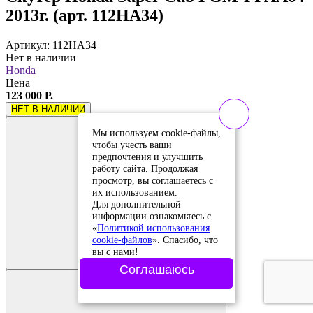
2013г. (арт. 112HA34)
Артикул: 112HA34
Нет в наличии
Honda
Цена
123 000 Р.
НЕТ В НАЛИЧИИ
Мы используем cookie-файлы,
чтобы учесть ваши
предпочтения и улучшить
работу сайта. Продолжая
просмотр, вы соглашаетесь с
их использованием.
Для дополнительной
информации ознакомьтесь с
«
Политикой использования
Добавить в
cookie-файлов
». Спасибо, что
сравнение
вы с нами!
Добавлено в
сравнение
Соглашаюсь