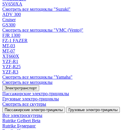
SV650XA
Смотреть все мотоциклы "Suzuki"
ADV 300
Cruiser
GS300
Смотреть все мотоциклы "VMC (Vento)"
FJR 1300
FZ-1 FAZER
MT-03
MT-07
XT660X
YZF-R1
YZF-R25
YZF-R3
Смотреть все мотоциклы "Yamaha"
Смотреть все мотоциклы
Электротранспорт
Пассажирские электро‑трициклы
Грузовые электро‑трициклы
Смотреть все скутеры
Пассажирские электро‑трициклы
Грузовые электро‑трициклы
Все электро­скутеры
Rutrike Gelbert Beta
Rutrike Бумеранг