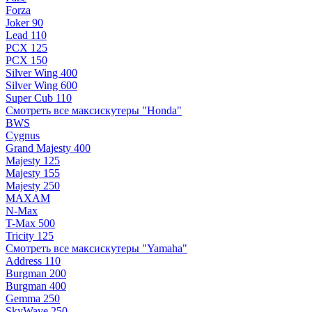
Forza
Joker 90
Lead 110
PCX 125
PCX 150
Silver Wing 400
Silver Wing 600
Super Cub 110
Смотреть все максискутеры "Honda"
BWS
Cygnus
Grand Majesty 400
Majesty 125
Majesty 155
Majesty 250
MAXAM
N-Max
T-Max 500
Tricity 125
Смотреть все максискутеры "Yamaha"
Address 110
Burgman 200
Burgman 400
Gemma 250
SkyWave 250