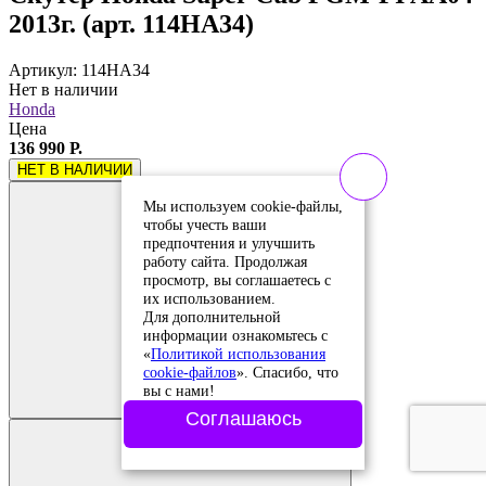
2013г. (арт. 114HA34)
Артикул: 114HA34
Нет в наличии
Honda
Цена
136 990 Р.
НЕТ В НАЛИЧИИ
Мы используем cookie-файлы,
чтобы учесть ваши
предпочтения и улучшить
работу сайта. Продолжая
просмотр, вы соглашаетесь с
их использованием.
Для дополнительной
информации ознакомьтесь с
«
Политикой использования
Добавить в
cookie-файлов
». Спасибо, что
сравнение
вы с нами!
Добавлено в
сравнение
Соглашаюсь