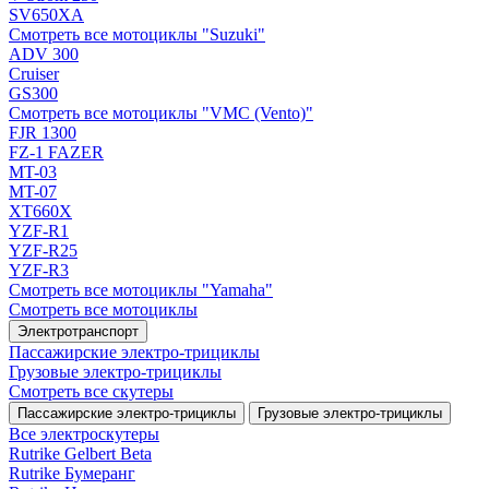
SV650XA
Смотреть все мотоциклы "Suzuki"
ADV 300
Cruiser
GS300
Смотреть все мотоциклы "VMC (Vento)"
FJR 1300
FZ-1 FAZER
MT-03
MT-07
XT660X
YZF-R1
YZF-R25
YZF-R3
Смотреть все мотоциклы "Yamaha"
Смотреть все мотоциклы
Электротранспорт
Пассажирские электро‑трициклы
Грузовые электро‑трициклы
Смотреть все скутеры
Пассажирские электро‑трициклы
Грузовые электро‑трициклы
Все электро­скутеры
Rutrike Gelbert Beta
Rutrike Бумеранг