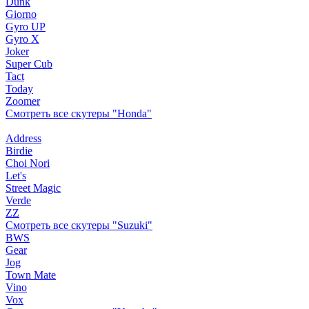
Dunk
Giorno
Gyro UP
Gyro X
Joker
Super Cub
Tact
Today
Zoomer
Смотреть все скутеры "Honda"
Address
Birdie
Choi Nori
Let's
Street Magic
Verde
ZZ
Смотреть все скутеры "Suzuki"
BWS
Gear
Jog
Town Mate
Vino
Vox