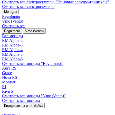
Смотреть все электро­скутеры "Грузовые электро‑трициклы"
Смотреть все электро­скутеры
Мопеды
Regulmoto
Vmc (Vento)
Смотреть все
Regulmoto
Vmc (Vento)
Все мопеды
RM Alpha-2
RM Alpha-3
RM Alpha-4
RM Alpha-5
RM Alpha-6
Смотреть все мопеды "Regulmoto"
Aura RS
Grace
Nova RS
Monster
F1
Riva S
Смотреть все мопеды "Vmc (Vento)"
Смотреть все мопеды
Квадроциклы и питбайки