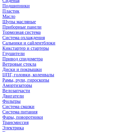
Сиденья
Подшипники
Пластик
Масло
Щупы масляные
Приборные панели
Тормозная система
Система охлаждения
Сальники и сайлентблоки
Кикстартер и стартеры
Глушители
Привод спидометра
Ветровые стекла
Диски и покрышки
ЦПГ, головки, коленвалы
Рамы, рули, гироскопы
Амортизаторы
Велозапчасти
Двигатели
Фильтры
Система смазки
Система питания
Фары, поворотники
Трансмиссия
Электрика