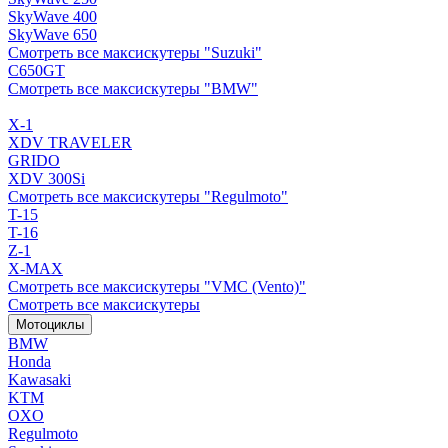
SkyWave 400
SkyWave 650
Смотреть все максискутеры "Suzuki"
C650GT
Смотреть все максискутеры "BMW"
X-1
XDV TRAVELER
GRIDO
XDV 300Si
Смотреть все максискутеры "Regulmoto"
T-15
T-16
Z-1
X-MAX
Смотреть все максискутеры "VMC (Vento)"
Смотреть все максискутеры
Мотоциклы
BMW
Honda
Kawasaki
KTM
OXO
Regulmoto