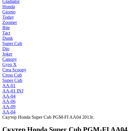
Gladiator
Honda
Giorno
Today
Zoomer
Bite
Tact
Dunk
Super Cub
Dio
Joker
Canopy
Gyro X
Crea Scoopy
Cross Cub
Super Cub
AA-01
AA-01 INJ
AA-04
AA-06
AA-09
AA-04
Скутер Honda Super Cub PGM-FI AA04 2013г.
Скутер Honda Super Cub PGM-FI AA04