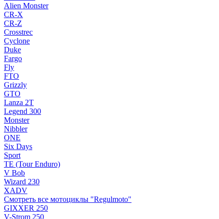
Alien Monster
CR-X
CR-Z
Crosstrec
Cyclone
Duke
Fargo
Fly
FTO
Grizzly
GTO
Lanza 2T
Legend 300
Monster
Nibbler
ONE
Six Days
Sport
TE (Tour Enduro)
V Bob
Wizard 230
XADV
Смотреть все мотоциклы "Regulmoto"
GIXXER 250
V-Strom 250