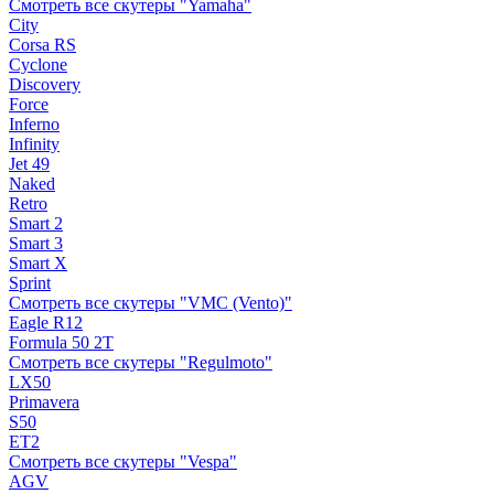
Смотреть все скутеры "Yamaha"
City
Corsa RS
Cyclone
Discovery
Force
Inferno
Infinity
Jet 49
Naked
Retro
Smart 2
Smart 3
Smart X
Sprint
Смотреть все скутеры "VMC (Vento)"
Eagle R12
Formula 50 2Т
Смотреть все скутеры "Regulmoto"
LX50
Primavera
S50
ET2
Смотреть все скутеры "Vespa"
AGV