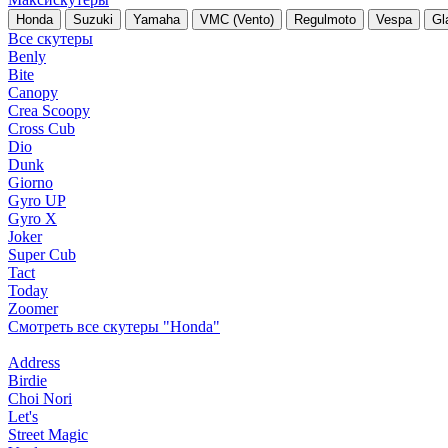
Honda
Suzuki
Yamaha
VMC (Vento)
Regulmoto
Vespa
Gl
Все скутеры
Benly
Bite
Canopy
Crea Scoopy
Cross Cub
Dio
Dunk
Giorno
Gyro UP
Gyro X
Joker
Super Cub
Tact
Today
Zoomer
Смотреть все скутеры "Honda"
Address
Birdie
Choi Nori
Let's
Street Magic