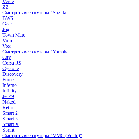
Verde
ZZ
Смотреть все скутеры "Suzuki"
BWS
Gear
Jog
Town Mate
Vino
Vox
Смотреть все скутеры "Yamaha"
City
Corsa RS
Cyclone
Discovery
Force
Inferno
Infinity
Jet 49
Naked
Retro
Smart 2
Smart 3
Smart X
Sprint
Смотреть все скутеры "VMC (Vento)"