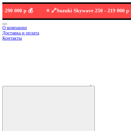
 000 р 💰
⭐️ 🔗
Suzuki Skywave 250 -
219 000 р 💰
О компании
Доставка и оплата
Контакты