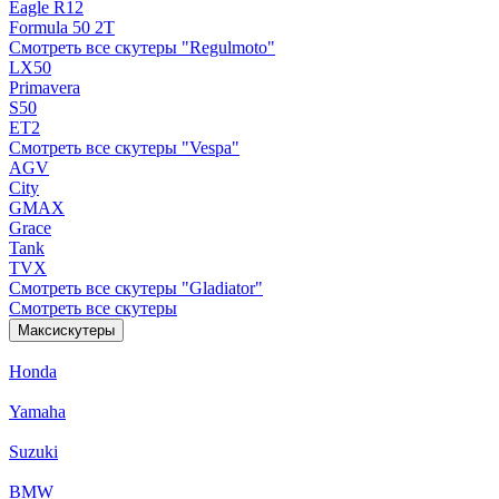
Eagle R12
Formula 50 2Т
Смотреть все скутеры "Regulmoto"
LX50
Primavera
S50
ET2
Смотреть все скутеры "Vespa"
AGV
City
GMAX
Grace
Tank
TVX
Смотреть все скутеры "Gladiator"
Смотреть все скутеры
Максискутеры
Honda
Yamaha
Suzuki
BMW