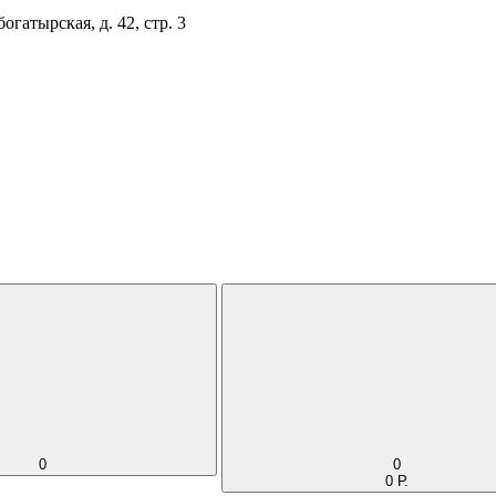
огатырская, д. 42, стр. 3
0
0
0 Р.