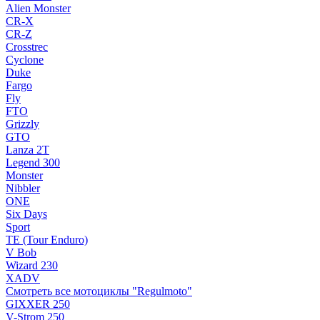
Alien Monster
CR-X
CR-Z
Crosstrec
Cyclone
Duke
Fargo
Fly
FTO
Grizzly
GTO
Lanza 2T
Legend 300
Monster
Nibbler
ONE
Six Days
Sport
TE (Tour Enduro)
V Bob
Wizard 230
XADV
Смотреть все мотоциклы "Regulmoto"
GIXXER 250
V-Strom 250