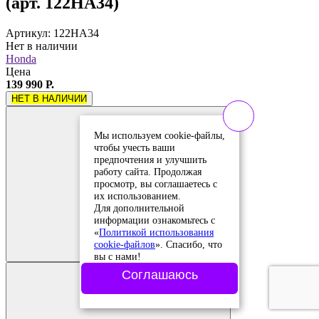
(арт. 122HA34)
Артикул: 122HA34
Нет в наличии
Honda
Цена
139 990 Р.
НЕТ В НАЛИЧИИ
Мы используем cookie-файлы,
чтобы учесть ваши
предпочтения и улучшить
работу сайта. Продолжая
просмотр, вы соглашаетесь с
их использованием.
Для дополнительной
информации ознакомьтесь с
Добавить в
«
Политикой использования
сравнение
cookie-файлов
». Спасибо, что
Добавлено в
сравнение
вы с нами!
Соглашаюсь