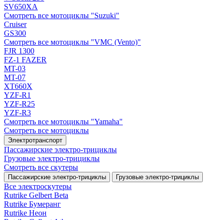
SV650XA
Смотреть все мотоциклы "Suzuki"
Cruiser
GS300
Смотреть все мотоциклы "VMC (Vento)"
FJR 1300
FZ-1 FAZER
MT-03
MT-07
XT660X
YZF-R1
YZF-R25
YZF-R3
Смотреть все мотоциклы "Yamaha"
Смотреть все мотоциклы
Электротранспорт
Пассажирские электро‑трициклы
Грузовые электро‑трициклы
Смотреть все скутеры
Пассажирские электро‑трициклы
Грузовые электро‑трициклы
Все электро­скутеры
Rutrike Gelbert Beta
Rutrike Бумеранг
Rutrike Неон