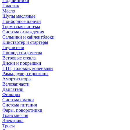
Подшипники
Пластик
Масло
Щупы масляные
Приборные панели
Тормозная система
Система охлаждения
Сальники и сайлентблоки
Кикстартер и стартеры
Глушители
Привод спидометра
Ветровые стекла
Диски и покрышки
ЦПГ, головки, коленвалы
Рамы, рули, гироскопы
Амортизаторы
Велозапчасти
Двигатели
Фильтры
Система смазки
Система питания
Фары, поворотники
Трансмиссия
Электрика
Тросы