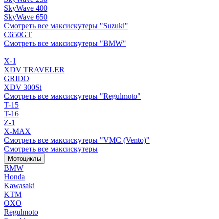
SkyWave 400
SkyWave 650
Смотреть все максискутеры "Suzuki"
C650GT
Смотреть все максискутеры "BMW"
X-1
XDV TRAVELER
GRIDO
XDV 300Si
Смотреть все максискутеры "Regulmoto"
T-15
T-16
Z-1
X-MAX
Смотреть все максискутеры "VMC (Vento)"
Смотреть все максискутеры
Мотоциклы
BMW
Honda
Kawasaki
KTM
OXO
Regulmoto