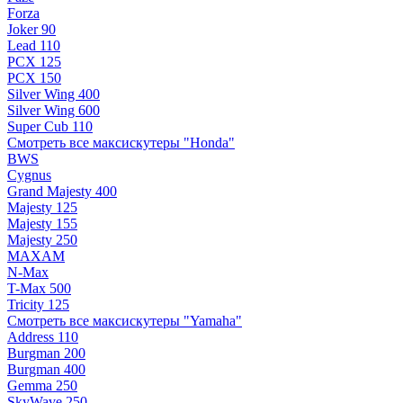
Forza
Joker 90
Lead 110
PCX 125
PCX 150
Silver Wing 400
Silver Wing 600
Super Cub 110
Смотреть все максискутеры "Honda"
BWS
Cygnus
Grand Majesty 400
Majesty 125
Majesty 155
Majesty 250
MAXAM
N-Max
T-Max 500
Tricity 125
Смотреть все максискутеры "Yamaha"
Address 110
Burgman 200
Burgman 400
Gemma 250
SkyWave 250