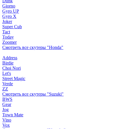
Dunk
Giorno
Gyro UP
Gyro X
Joker
Super Cub
Tact
Today
Zoomer
Смотреть все скутеры "Honda"
Address
Birdie
Choi Nori
Let's
Street Magic
Verde
ZZ
Смотреть все скутеры "Suzuki"
BWS
Gear
Jog
Town Mate
Vino
Vox