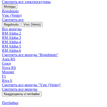
Смотреть все электро­скутеры
Мопеды
Regulmoto
Vmc (Vento)
Смотреть все
Regulmoto
Vmc (Vento)
Все мопеды
RM Alpha-2
RM Alpha-3
RM Alpha-4
RM Alpha-5
RM Alpha-6
Смотреть все мопеды "Regulmoto"
Aura RS
Grace
Nova RS
Monster
F1
Riva S
Смотреть все мопеды "Vmc (Vento)"
Смотреть все мопеды
Квадроциклы и питбайки
Питбайки