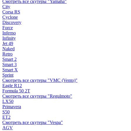
Смотреть все скутеры "Yamaha"
City
Corsa RS
Cyclone
Discovery
Force
Inferno
Infinity
Jet 49
Naked
Retro
Smart 2
Smart 3
Smart X
Sprint
Смотреть все скутеры "VMC (Vento)"
Eagle R12
Formula 50 2Т
Смотреть все скутеры "Regulmoto"
LX50
Primavera
S50
ET2
Смотреть все скутеры "Vespa"
AGV