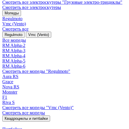
Смотреть все электро­скутеры "Грузовые электро‑трициклы"
Смотреть все электро­скутеры
Мопеды
Regulmoto
Vmc (Vento)
Смотреть все
Regulmoto
Vmc (Vento)
Все мопеды
RM Alpha-2
RM Alpha-3
RM Alpha-4
RM Alpha-5
RM Alpha-6
Смотреть все мопеды "Regulmoto"
Aura RS
Grace
Nova RS
Monster
F1
Riva S
Смотреть все мопеды "Vmc (Vento)"
Смотреть все мопеды
Квадроциклы и питбайки