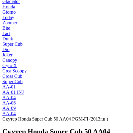
Gladiator
Honda
Giorno
Today
Zoomer
Bite
Tact
Dunk
Super Cub
Dio
Joker
Canopy
Gyro X
Crea Scoopy
Cross Cub
Super Cub
AA-01
AA-01 INJ
AA-04
AA-06
AA-09
AA-04
Скутер Honda Super Cub 50 AA04 PGM-FI (2013г.в.)
Скутер Honda Super Cub 50 AA04