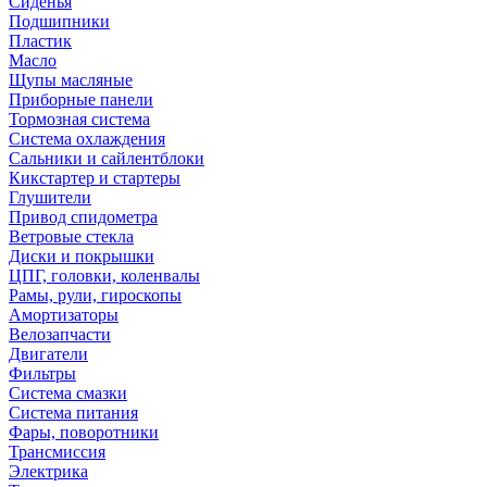
Сиденья
Подшипники
Пластик
Масло
Щупы масляные
Приборные панели
Тормозная система
Система охлаждения
Сальники и сайлентблоки
Кикстартер и стартеры
Глушители
Привод спидометра
Ветровые стекла
Диски и покрышки
ЦПГ, головки, коленвалы
Рамы, рули, гироскопы
Амортизаторы
Велозапчасти
Двигатели
Фильтры
Система смазки
Система питания
Фары, поворотники
Трансмиссия
Электрика