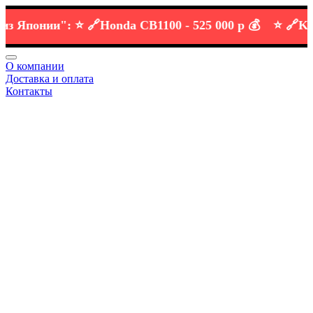
понии":
⭐️ 🔗
Honda CB1100 -
525 000 р 💰
⭐️ 🔗
KTM D
О компании
Доставка и оплата
Контакты