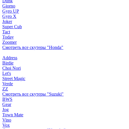
Dunk
Giorno
Gyro UP
Gyro X
Joker
Super Cub
Tact
Today
Zoomer
Смотреть все скутеры "Honda"
Address
Birdie
Choi Nori
Let's
Street Magic
Verde
ZZ
Смотреть все скутеры "Suzuki"
BWS
Gear
Jog
Town Mate
Vino
Vox