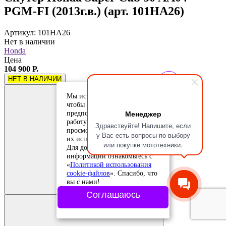
PGM-FI (2013г.в.) (арт. 101HA26)
Артикул: 101HA26
Нет в наличии
Honda
Цена
104 900 Р.
НЕТ В НАЛИЧИИ
Мы используем cookie-файлы,
чтобы учесть ваши
Менеджер
предпочтения и улучшить
работу сайта. Продолжая
Здравствуйте! Напишите, если
просмотр, вы соглашаетесь с
у Вас есть вопросы по выбору
их использованием.
или покупке мототехники.
Для дополнительной
информации ознакомьтесь с
«
Политикой использования
Добавить в
cookie-файлов
». Спасибо, что
сравнение
вы с нами!
Добавлено в
сравнение
Соглашаюсь