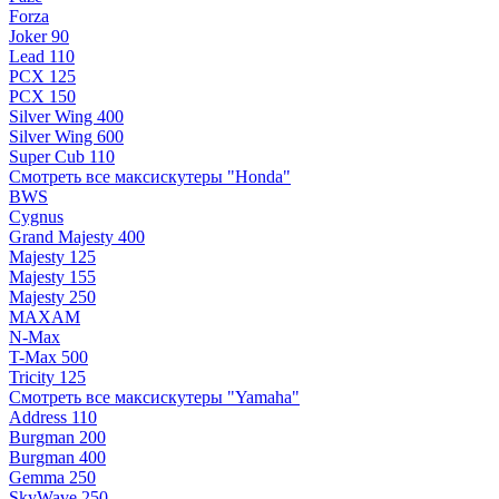
Forza
Joker 90
Lead 110
PCX 125
PCX 150
Silver Wing 400
Silver Wing 600
Super Cub 110
Смотреть все максискутеры "Honda"
BWS
Cygnus
Grand Majesty 400
Majesty 125
Majesty 155
Majesty 250
MAXAM
N-Max
T-Max 500
Tricity 125
Смотреть все максискутеры "Yamaha"
Address 110
Burgman 200
Burgman 400
Gemma 250
SkyWave 250