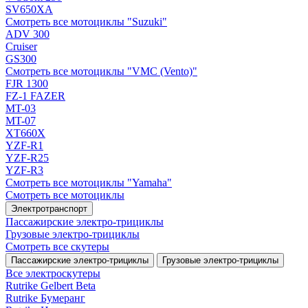
SV650XA
Смотреть все мотоциклы "Suzuki"
ADV 300
Cruiser
GS300
Смотреть все мотоциклы "VMC (Vento)"
FJR 1300
FZ-1 FAZER
MT-03
MT-07
XT660X
YZF-R1
YZF-R25
YZF-R3
Смотреть все мотоциклы "Yamaha"
Смотреть все мотоциклы
Электротранспорт
Пассажирские электро‑трициклы
Грузовые электро‑трициклы
Смотреть все скутеры
Пассажирские электро‑трициклы
Грузовые электро‑трициклы
Все электро­скутеры
Rutrike Gelbert Beta
Rutrike Бумеранг