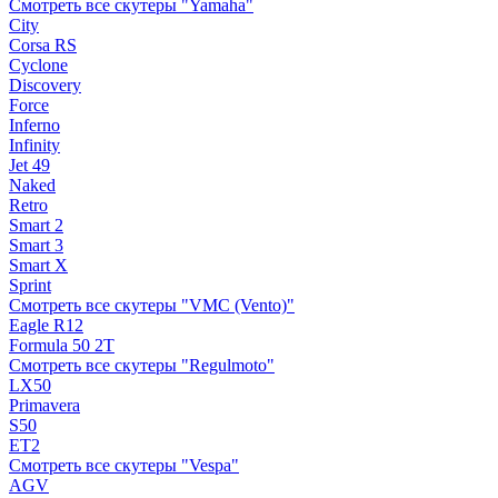
Смотреть все скутеры "Yamaha"
City
Corsa RS
Cyclone
Discovery
Force
Inferno
Infinity
Jet 49
Naked
Retro
Smart 2
Smart 3
Smart X
Sprint
Смотреть все скутеры "VMC (Vento)"
Eagle R12
Formula 50 2Т
Смотреть все скутеры "Regulmoto"
LX50
Primavera
S50
ET2
Смотреть все скутеры "Vespa"
AGV