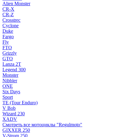
Alien Monster
CR-X
CR-Z
Crosstrec
Cyclone
Duke
Fargo
Fly
FTO
Grizzly
GTO
Lanza 2T
Legend 300
Monster
Nibbler
ONE
Six Days
Sport
TE (Tour Enduro)
V Bob
Wizard 230
XADV
Смотреть все мотоциклы "Regulmoto"
GIXXER 250
V-Strom 250