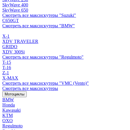
SkyWave 400
SkyWave 650
Смотреть все максискутеры "Suzuki"
C650GT
Смотреть все максискутеры "BMW"
X-1
XDV TRAVELER
GRIDO
XDV 300Si
Смотреть все максискутеры "Regulmoto"
T-15
T-16
Z-1
X-MAX
Смотреть все максискутеры "VMC (Vento)"
Смотреть все максискутеры
Мотоциклы
BMW
Honda
Kawasaki
KTM
OXO
Regulmoto