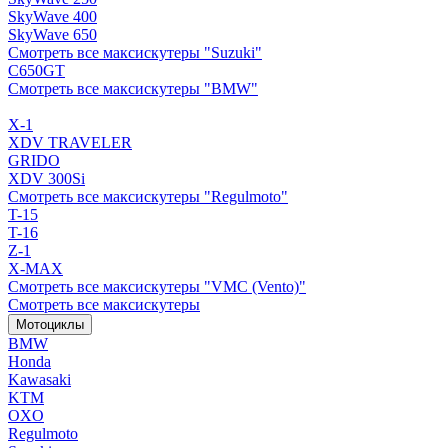
SkyWave 400
SkyWave 650
Смотреть все максискутеры "Suzuki"
C650GT
Смотреть все максискутеры "BMW"
X-1
XDV TRAVELER
GRIDO
XDV 300Si
Смотреть все максискутеры "Regulmoto"
T-15
T-16
Z-1
X-MAX
Смотреть все максискутеры "VMC (Vento)"
Смотреть все максискутеры
Мотоциклы
BMW
Honda
Kawasaki
KTM
OXO
Regulmoto