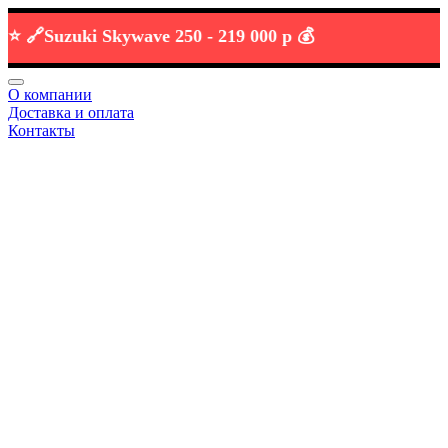

Suzuki Skywave 250 -
219 000 р 💰
О компании
Доставка и оплата
Контакты