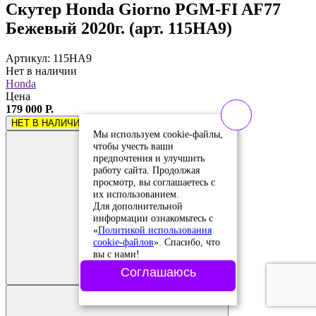
Скутер Honda Giorno PGM-FI AF77
Бежевый 2020г. (арт. 115HA9)
Артикул: 115HA9
Нет в наличии
Honda
Цена
179 000 Р.
НЕТ В НАЛИЧИИ
Мы используем cookie-файлы,
чтобы учесть ваши
предпочтения и улучшить
работу сайта. Продолжая
просмотр, вы соглашаетесь с
их использованием.
Для дополнительной
информации ознакомьтесь с
«
Политикой использования
cookie-файлов
». Спасибо, что
Добавить в
вы с нами!
сравнение
Добавлено в
Соглашаюсь
сравнение