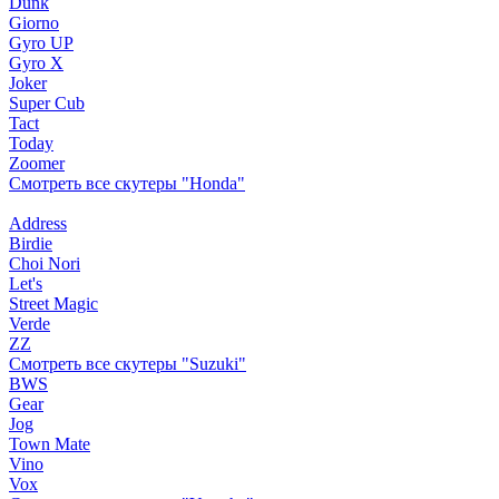
Dunk
Giorno
Gyro UP
Gyro X
Joker
Super Cub
Tact
Today
Zoomer
Смотреть все скутеры "Honda"
Address
Birdie
Choi Nori
Let's
Street Magic
Verde
ZZ
Смотреть все скутеры "Suzuki"
BWS
Gear
Jog
Town Mate
Vino
Vox