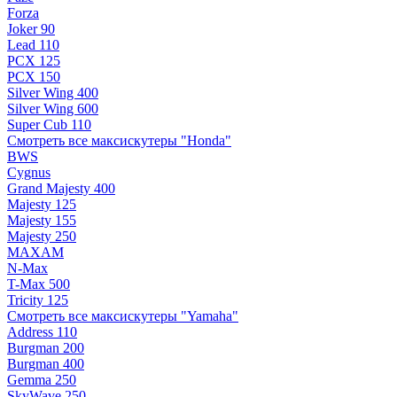
Forza
Joker 90
Lead 110
PCX 125
PCX 150
Silver Wing 400
Silver Wing 600
Super Cub 110
Смотреть все максискутеры "Honda"
BWS
Cygnus
Grand Majesty 400
Majesty 125
Majesty 155
Majesty 250
MAXAM
N-Max
T-Max 500
Tricity 125
Смотреть все максискутеры "Yamaha"
Address 110
Burgman 200
Burgman 400
Gemma 250
SkyWave 250