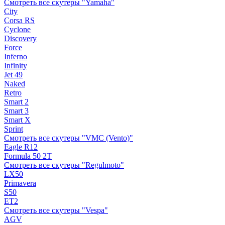
Смотреть все скутеры "Yamaha"
City
Corsa RS
Cyclone
Discovery
Force
Inferno
Infinity
Jet 49
Naked
Retro
Smart 2
Smart 3
Smart X
Sprint
Смотреть все скутеры "VMC (Vento)"
Eagle R12
Formula 50 2Т
Смотреть все скутеры "Regulmoto"
LX50
Primavera
S50
ET2
Смотреть все скутеры "Vespa"
AGV