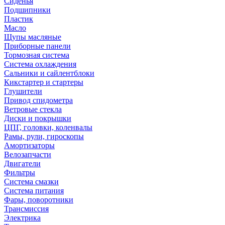
Сиденья
Подшипники
Пластик
Масло
Щупы масляные
Приборные панели
Тормозная система
Система охлаждения
Сальники и сайлентблоки
Кикстартер и стартеры
Глушители
Привод спидометра
Ветровые стекла
Диски и покрышки
ЦПГ, головки, коленвалы
Рамы, рули, гироскопы
Амортизаторы
Велозапчасти
Двигатели
Фильтры
Система смазки
Система питания
Фары, поворотники
Трансмиссия
Электрика