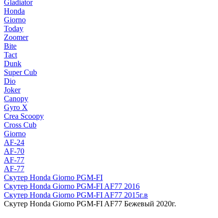
Gladiator
Honda
Giorno
Today
Zoomer
Bite
Tact
Dunk
Super Cub
Dio
Joker
Canopy
Gyro X
Crea Scoopy
Cross Cub
Giorno
AF-24
AF-70
AF-77
AF-77
Скутер Honda Giorno PGM-FI
Скутер Honda Giorno PGM-FI AF77 2016
Скутер Honda Giorno PGM-FI AF77 2015г.в
Скутер Honda Giorno PGM-FI AF77 Бежевый 2020г.