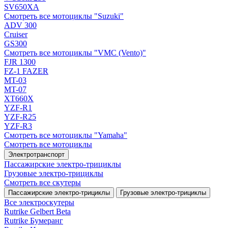
SV650XA
Смотреть все мотоциклы "Suzuki"
ADV 300
Cruiser
GS300
Смотреть все мотоциклы "VMC (Vento)"
FJR 1300
FZ-1 FAZER
MT-03
MT-07
XT660X
YZF-R1
YZF-R25
YZF-R3
Смотреть все мотоциклы "Yamaha"
Смотреть все мотоциклы
Электротранспорт
Пассажирские электро‑трициклы
Грузовые электро‑трициклы
Смотреть все скутеры
Пассажирские электро‑трициклы
Грузовые электро‑трициклы
Все электро­скутеры
Rutrike Gelbert Beta
Rutrike Бумеранг