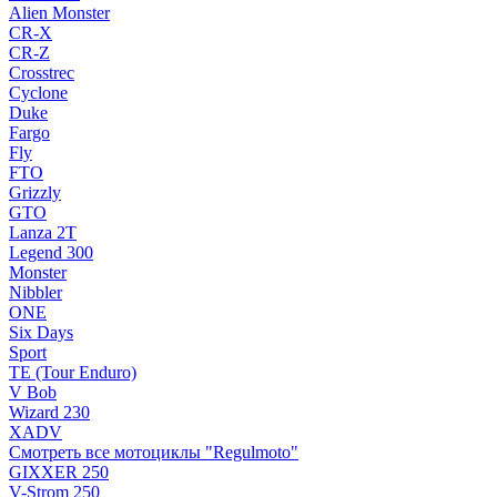
Alien Monster
CR-X
CR-Z
Crosstrec
Cyclone
Duke
Fargo
Fly
FTO
Grizzly
GTO
Lanza 2T
Legend 300
Monster
Nibbler
ONE
Six Days
Sport
TE (Tour Enduro)
V Bob
Wizard 230
XADV
Смотреть все мотоциклы "Regulmoto"
GIXXER 250
V-Strom 250