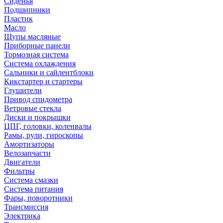
Сиденья
Подшипники
Пластик
Масло
Щупы масляные
Приборные панели
Тормозная система
Система охлаждения
Сальники и сайлентблоки
Кикстартер и стартеры
Глушители
Привод спидометра
Ветровые стекла
Диски и покрышки
ЦПГ, головки, коленвалы
Рамы, рули, гироскопы
Амортизаторы
Велозапчасти
Двигатели
Фильтры
Система смазки
Система питания
Фары, поворотники
Трансмиссия
Электрика