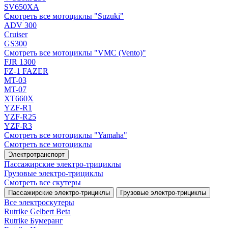
SV650XA
Смотреть все мотоциклы "Suzuki"
ADV 300
Cruiser
GS300
Смотреть все мотоциклы "VMC (Vento)"
FJR 1300
FZ-1 FAZER
MT-03
MT-07
XT660X
YZF-R1
YZF-R25
YZF-R3
Смотреть все мотоциклы "Yamaha"
Смотреть все мотоциклы
Электротранспорт
Пассажирские электро‑трициклы
Грузовые электро‑трициклы
Смотреть все скутеры
Пассажирские электро‑трициклы
Грузовые электро‑трициклы
Все электро­скутеры
Rutrike Gelbert Beta
Rutrike Бумеранг