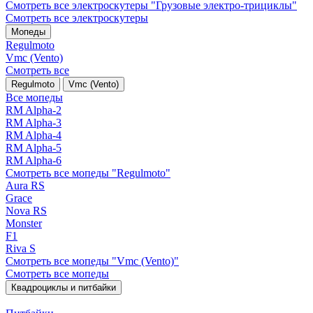
Смотреть все электро­скутеры "Грузовые электро‑трициклы"
Смотреть все электро­скутеры
Мопеды
Regulmoto
Vmc (Vento)
Смотреть все
Regulmoto
Vmc (Vento)
Все мопеды
RM Alpha-2
RM Alpha-3
RM Alpha-4
RM Alpha-5
RM Alpha-6
Смотреть все мопеды "Regulmoto"
Aura RS
Grace
Nova RS
Monster
F1
Riva S
Смотреть все мопеды "Vmc (Vento)"
Смотреть все мопеды
Квадроциклы и питбайки