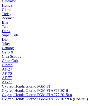
Gladiator
Honda
Giorno
Today
Zoomer
Bite
Tact
Dunk
Super Cub
Dio
Joker
Canopy
Gyro X
Crea Scoopy
Cross Cub
Giorno
AF-24
AF-70
AF-77
AF-77
Скутер Honda Giorno PGM-FI
Скутер Honda Giorno PGM-FI AF77 2016
Скутер Honda Giorno PGM-FI AF77 2015г.в
Скутер Honda Giorno PGM-FI AF77 2022г.в (Новый!)