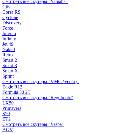
Смотреть все скутеры "Yamaha"
City
Corsa RS
Cyclone
Discovery
Force
Inferno
Infinity
Jet 49
Naked
Retro
Smart 2
Smart 3
Smart X
Sprint
Смотреть все скутеры "VMC (Vento)"
Eagle R12
Formula 50 2Т
Смотреть все скутеры "Regulmoto"
LX50
Primavera
S50
ET2
Смотреть все скутеры "Vespa"
AGV