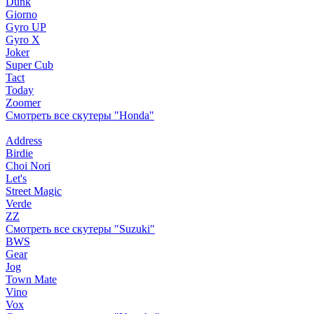
Dunk
Giorno
Gyro UP
Gyro X
Joker
Super Cub
Tact
Today
Zoomer
Смотреть все скутеры "Honda"
Address
Birdie
Choi Nori
Let's
Street Magic
Verde
ZZ
Смотреть все скутеры "Suzuki"
BWS
Gear
Jog
Town Mate
Vino
Vox