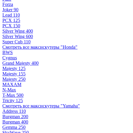
Forza
Joker 90
Lead 110
PCX 125
PCX 150
Silver Wing 400
Silver Wing 600
Super Cub 110
Смотреть все максискутеры "Honda"
BWS
Cygnus
Grand Majesty 400
Majesty 125
Majesty 155
Majesty 250
MAXAM
N-Max
T-Max 500
Tricity 125
Смотреть все максискутеры "Yamaha"
Address 110
Burgman 200
Burgman 400
Gemma 250
SkyWave 250