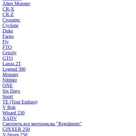
Alien Monster
CR-X
CR-Z
Crosstrec
Cyclone
Duke
Fargo
Fly
FTO
Grizzly
GTO
Lanza 2T
Legend 300
Monster
Nibbler
ONE
Six Days
Sport
TE (Tour Enduro)
V Bob
Wizard 230
XADV
Смотреть все мотоциклы "Regulmoto"
GIXXER 250
V-Strom 250