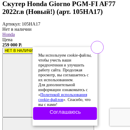
Скутер Honda Giorno PGM-FI AF77
2022г.в (Новый!) (арт. 105HA17)
Артикул: 105HA17
Нет в наличии
Honda
Цена
259 000 Р.
НЕТ В НАЛИЧИИ
Мы используем cookie-файлы,
чтобы учесть ваши
предпочтения и улучшить
работу сайта. Продолжая
просмотр, вы соглашаетесь с
их использованием.
Для дополнительной
информации ознакомьтесь с
«
Политикой использования
cookie-файлов
». Спасибо, что
Добавить в
вы с нами!
сравнение
Добавлено в
Соглашаюсь
сравнение