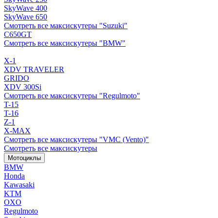
SkyWave 400
SkyWave 650
Смотреть все максискутеры "Suzuki"
C650GT
Смотреть все максискутеры "BMW"
X-1
XDV TRAVELER
GRIDO
XDV 300Si
Смотреть все максискутеры "Regulmoto"
T-15
T-16
Z-1
X-MAX
Смотреть все максискутеры "VMC (Vento)"
Смотреть все максискутеры
Мотоциклы
BMW
Honda
Kawasaki
KTM
OXO
Regulmoto