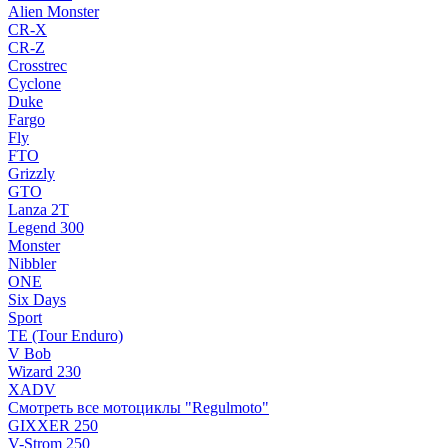
Alien Monster
CR-X
CR-Z
Crosstrec
Cyclone
Duke
Fargo
Fly
FTO
Grizzly
GTO
Lanza 2T
Legend 300
Monster
Nibbler
ONE
Six Days
Sport
TE (Tour Enduro)
V Bob
Wizard 230
XADV
Смотреть все мотоциклы "Regulmoto"
GIXXER 250
V-Strom 250