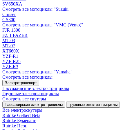
SV650XA
Смотреть все мотоциклы "Suzuki"
Cruiser
GS300
Смотреть все мотоциклы "VMC (Vento)"
FJR 1300
FZ-1 FAZER
MT-03
MT-07
XT660X
YZF-R1
YZF-R25
YZF-R3
Смотреть все мотоциклы "Yamaha"
Смотреть все мотоциклы
Электротранспорт
Пассажирские электро‑трициклы
Грузовые электро‑трициклы
Смотреть все скутеры
Пассажирские электро‑трициклы
Грузовые электро‑трициклы
Все электро­скутеры
Rutrike Gelbert Beta
Rutrike Бумеранг
Rutrike Неон