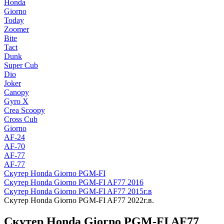
Honda
Giorno
Today
Zoomer
Bite
Tact
Dunk
Super Cub
Dio
Joker
Canopy
Gyro X
Crea Scoopy
Cross Cub
Giorno
AF-24
AF-70
AF-77
AF-77
Скутер Honda Giorno PGM-FI
Скутер Honda Giorno PGM-FI AF77 2016
Скутер Honda Giorno PGM-FI AF77 2015г.в
Скутер Honda Giorno PGM-FI AF77 2022г.в.
Скутер Honda Giorno PGM-FI AF77