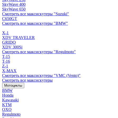
SkyWave 400
SkyWave 650
Смотреть все максискутеры "Suzuki"
C650GT
Смотреть все максискутеры "BMW"
X-1
XDV TRAVELER
GRIDO
XDV 300Si
Смотреть все максискутеры "Regulmoto"
T-15
T-16
Z-1
X-MAX
Смотреть все максискутеры "VMC (Vento)"
Смотреть все максискутеры
Мотоциклы
BMW
Honda
Kawasaki
KTM
OXO
Regulmoto