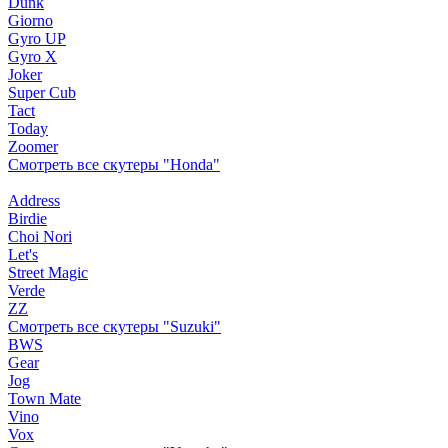
Dunk
Giorno
Gyro UP
Gyro X
Joker
Super Cub
Tact
Today
Zoomer
Смотреть все скутеры "Honda"
Address
Birdie
Choi Nori
Let's
Street Magic
Verde
ZZ
Смотреть все скутеры "Suzuki"
BWS
Gear
Jog
Town Mate
Vino
Vox