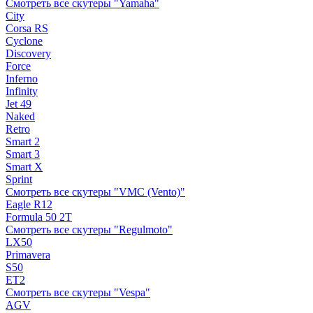
Смотреть все скутеры "Yamaha"
City
Corsa RS
Cyclone
Discovery
Force
Inferno
Infinity
Jet 49
Naked
Retro
Smart 2
Smart 3
Smart X
Sprint
Смотреть все скутеры "VMC (Vento)"
Eagle R12
Formula 50 2Т
Смотреть все скутеры "Regulmoto"
LX50
Primavera
S50
ET2
Смотреть все скутеры "Vespa"
AGV