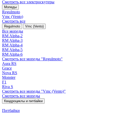
Смотреть все электро­скутеры
Мопеды
Regulmoto
Vmc (Vento)
Смотреть все
Regulmoto
Vmc (Vento)
Все мопеды
RM Alpha-2
RM Alpha-3
RM Alpha-4
RM Alpha-5
RM Alpha-6
Смотреть все мопеды "Regulmoto"
Aura RS
Grace
Nova RS
Monster
F1
Riva S
Смотреть все мопеды "Vmc (Vento)"
Смотреть все мопеды
Квадроциклы и питбайки
Питбайки