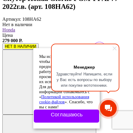
2022г.в. (арт. 108HA62)
Артикул: 108HA62
Нет в наличии
Honda
Цена
279 000 Р.
НЕТ В НАЛИЧИИ
Мы используем cookie-файлы,
чтобы учесть ваши
Менеджер
предпочтения и улучшить
работу сайта. Продолжая
Здравствуйте! Напишите, если
просмотр, вы соглашаетесь с
у Вас есть вопросы по выбору
их использованием.
или покупке мототехники.
Для дополнительной
информации ознакомьтесь с
«
Политикой использования
Добавить в
cookie-файлов
». Спасибо, что
сравнение
вы с нами!
Добавлено в
сравнение
Соглашаюсь