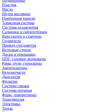
Подшипники
Пластик
Масло
Щупы масляные
Приборные панели
Тормозная система
Система охлаждения
Сальники и сайлентблоки
Кикстартер и стартеры
Глушители
Привод спидометра
Ветровые стекла
Диски и покрышки
ЦПГ, головки, коленвалы
Рамы, рули, гироскопы
Амортизаторы
Велозапчасти
Двигатели
Фильтры
Система смазки
Система питания
Фары, поворотники
Трансмиссия
Электрика
Тросы