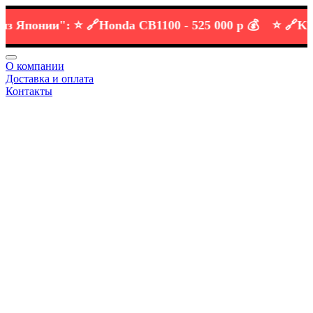
понии":
⭐️ 🔗
Honda CB1100 -
525 000 р 💰
⭐️ 🔗
KTM DU
О компании
Доставка и оплата
Контакты