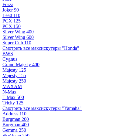
Forza
Joker 90
Lead 110
PCX 125
PCX 150
Silver Wing 400
Silver Wing 600
Super Cub 110
Смотреть все максискутеры "Honda"
BWS
Cygnus
Grand Majesty 400
Majesty 125
Majesty 155
Majesty 250
MAXAM
N-Max
T-Max 500
Tricity 125
Смотреть все максискутеры "Yamaha"
Address 110
Burgman 200
Burgman 400
Gemma 250
SkyWave 250