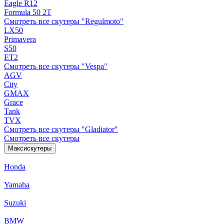
Eagle R12
Formula 50 2Т
Смотреть все скутеры "Regulmoto"
LX50
Primavera
S50
ET2
Смотреть все скутеры "Vespa"
AGV
City
GMAX
Grace
Tank
TVX
Смотреть все скутеры "Gladiator"
Смотреть все скутеры
Максискутеры
Honda
Yamaha
Suzuki
BMW