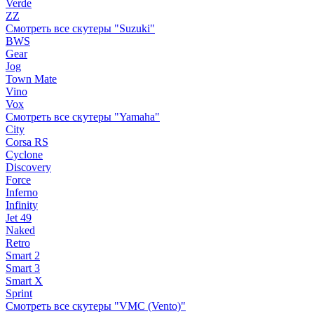
Verde
ZZ
Смотреть все скутеры "Suzuki"
BWS
Gear
Jog
Town Mate
Vino
Vox
Смотреть все скутеры "Yamaha"
City
Corsa RS
Cyclone
Discovery
Force
Inferno
Infinity
Jet 49
Naked
Retro
Smart 2
Smart 3
Smart X
Sprint
Смотреть все скутеры "VMC (Vento)"