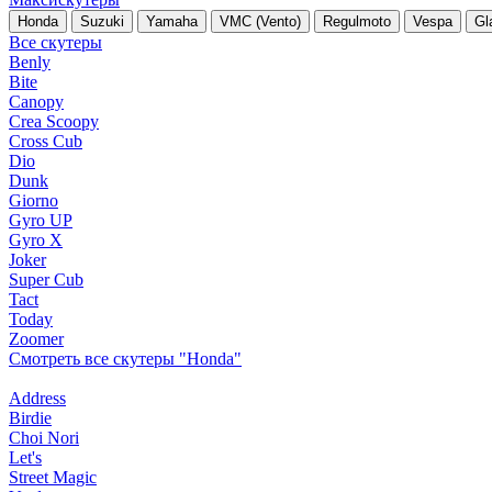
Honda
Suzuki
Yamaha
VMC (Vento)
Regulmoto
Vespa
Gl
Все скутеры
Benly
Bite
Canopy
Crea Scoopy
Cross Cub
Dio
Dunk
Giorno
Gyro UP
Gyro X
Joker
Super Cub
Tact
Today
Zoomer
Смотреть все скутеры "Honda"
Address
Birdie
Choi Nori
Let's
Street Magic