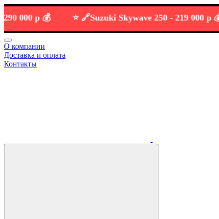
000 р 💰
⭐️ 🔗
Suzuki Skywave 250 -
219 000 р 💰
О компании
Доставка и оплата
Контакты