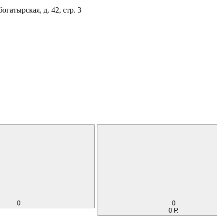
огатырская, д. 42, стр. 3
0
0
0 Р.