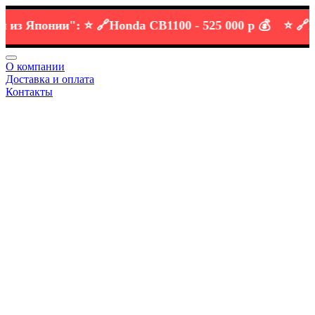
 Японии":
⭐️ 🔗
Honda CB1100 -
525 000 р 💰
⭐️ 🔗
KTM 
О компании
Доставка и оплата
Контакты