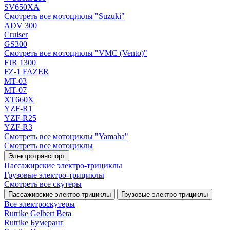
SV650XA
Смотреть все мотоциклы "Suzuki"
ADV 300
Cruiser
GS300
Смотреть все мотоциклы "VMC (Vento)"
FJR 1300
FZ-1 FAZER
MT-03
MT-07
XT660X
YZF-R1
YZF-R25
YZF-R3
Смотреть все мотоциклы "Yamaha"
Смотреть все мотоциклы
Электротранспорт
Пассажирские электро‑трициклы
Грузовые электро‑трициклы
Смотреть все скутеры
Пассажирские электро‑трициклы
Грузовые электро‑трициклы
Все электро­скутеры
Rutrike Gelbert Beta
Rutrike Бумеранг