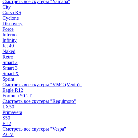
Смотреть все скутеры "Yamaha"
City
Corsa RS
Cyclone
Discovery
Force
Inferno
Infinity
Jet 49
Naked
Retro
Smart 2
Smart 3
Smart X
Sprint
Смотреть все скутеры "VMC (Vento)"
Eagle R12
Formula 50 2Т
Смотреть все скутеры "Regulmoto"
LX50
Primavera
S50
ET2
Смотреть все скутеры "Vespa"
AGV