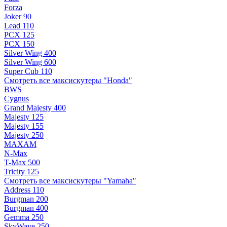
Forza
Joker 90
Lead 110
PCX 125
PCX 150
Silver Wing 400
Silver Wing 600
Super Cub 110
Смотреть все максискутеры "Honda"
BWS
Cygnus
Grand Majesty 400
Majesty 125
Majesty 155
Majesty 250
MAXAM
N-Max
T-Max 500
Tricity 125
Смотреть все максискутеры "Yamaha"
Address 110
Burgman 200
Burgman 400
Gemma 250
SkyWave 250