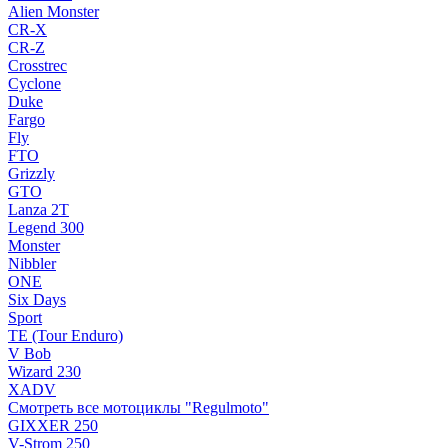
Alien Monster
CR-X
CR-Z
Crosstrec
Cyclone
Duke
Fargo
Fly
FTO
Grizzly
GTO
Lanza 2T
Legend 300
Monster
Nibbler
ONE
Six Days
Sport
TE (Tour Enduro)
V Bob
Wizard 230
XADV
Смотреть все мотоциклы "Regulmoto"
GIXXER 250
V-Strom 250