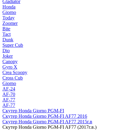
Gladiator
Honda
Giorno
Today
Zoomer
Bite
Tact
Dunk
Super Cub
Dio
Joker
Canopy
Gyro X
Crea Scoopy
Cross Cub
Giorno
AF-24
AF-70
AF-77
AF-77
Скутер Honda Giorno PGM-FI
Скутер Honda Giorno PGM-FI AF77 2016
Скутер Honda Giorno PGM-FI AF77 2015г.в
Скутер Honda Giorno PGM-FI AF77 (2017г.в.)