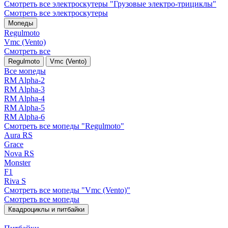
Смотреть все электро­скутеры "Грузовые электро‑трициклы"
Смотреть все электро­скутеры
Мопеды
Regulmoto
Vmc (Vento)
Смотреть все
Regulmoto
Vmc (Vento)
Все мопеды
RM Alpha-2
RM Alpha-3
RM Alpha-4
RM Alpha-5
RM Alpha-6
Смотреть все мопеды "Regulmoto"
Aura RS
Grace
Nova RS
Monster
F1
Riva S
Смотреть все мопеды "Vmc (Vento)"
Смотреть все мопеды
Квадроциклы и питбайки