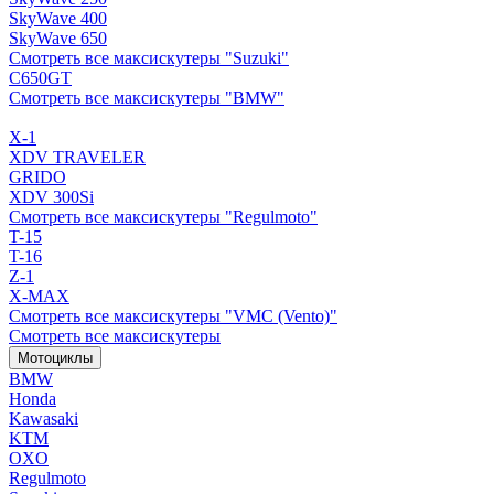
SkyWave 400
SkyWave 650
Смотреть все максискутеры "Suzuki"
C650GT
Смотреть все максискутеры "BMW"
X-1
XDV TRAVELER
GRIDO
XDV 300Si
Смотреть все максискутеры "Regulmoto"
T-15
T-16
Z-1
X-MAX
Смотреть все максискутеры "VMC (Vento)"
Смотреть все максискутеры
Мотоциклы
BMW
Honda
Kawasaki
KTM
OXO
Regulmoto