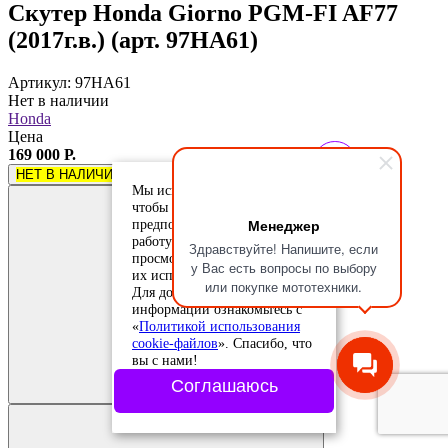
Скутер Honda Giorno PGM-FI AF77
(2017г.в.) (арт. 97HA61)
Артикул: 97HA61
Нет в наличии
Honda
Цена
169 000 Р.
НЕТ В НАЛИЧИИ
Мы используем cookie-файлы,
чтобы учесть ваши
Менеджер
предпочтения и улучшить
работу сайта. Продолжая
Здравствуйте! Напишите, если
просмотр, вы соглашаетесь с
у Вас есть вопросы по выбору
их использованием.
или покупке мототехники.
Для дополнительной
информации ознакомьтесь с
«
Политикой использования
cookie-файлов
». Спасибо, что
Добавить в
вы с нами!
сравнение
Добавлено в
Соглашаюсь
сравнение