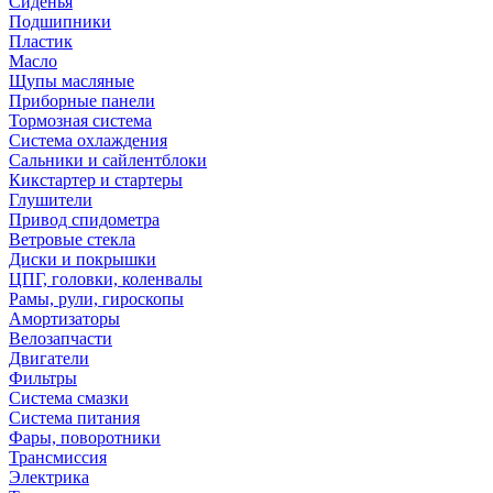
Сиденья
Подшипники
Пластик
Масло
Щупы масляные
Приборные панели
Тормозная система
Система охлаждения
Сальники и сайлентблоки
Кикстартер и стартеры
Глушители
Привод спидометра
Ветровые стекла
Диски и покрышки
ЦПГ, головки, коленвалы
Рамы, рули, гироскопы
Амортизаторы
Велозапчасти
Двигатели
Фильтры
Система смазки
Система питания
Фары, поворотники
Трансмиссия
Электрика