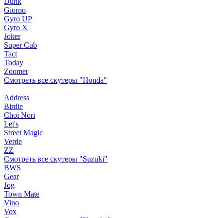
Dunk
Giorno
Gyro UP
Gyro X
Joker
Super Cub
Tact
Today
Zoomer
Смотреть все скутеры "Honda"
Address
Birdie
Choi Nori
Let's
Street Magic
Verde
ZZ
Смотреть все скутеры "Suzuki"
BWS
Gear
Jog
Town Mate
Vino
Vox