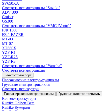
SV650XA
Смотреть все мотоциклы "Suzuki"
ADV 300
Cruiser
GS300
Смотреть все мотоциклы "VMC (Vento)"
FJR 1300
FZ-1 FAZER
MT-03
MT-07
XT660X
YZF-R1
YZF-R25
YZF-R3
Смотреть все мотоциклы "Yamaha"
Смотреть все мотоциклы
Электротранспорт
Пассажирские электро‑трициклы
Грузовые электро‑трициклы
Смотреть все скутеры
Пассажирские электро‑трициклы
Грузовые электро‑трициклы
Все электро­скутеры
Rutrike Gelbert Beta
Rutrike Бумеранг