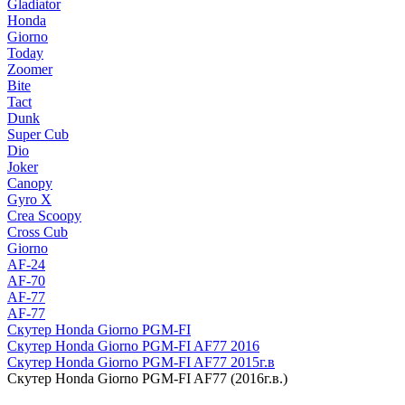
Gladiator
Honda
Giorno
Today
Zoomer
Bite
Tact
Dunk
Super Cub
Dio
Joker
Canopy
Gyro X
Crea Scoopy
Cross Cub
Giorno
AF-24
AF-70
AF-77
AF-77
Скутер Honda Giorno PGM-FI
Скутер Honda Giorno PGM-FI AF77 2016
Скутер Honda Giorno PGM-FI AF77 2015г.в
Скутер Honda Giorno PGM-FI AF77 (2016г.в.)