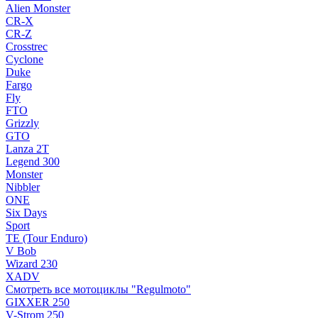
Alien Monster
CR-X
CR-Z
Crosstrec
Cyclone
Duke
Fargo
Fly
FTO
Grizzly
GTO
Lanza 2T
Legend 300
Monster
Nibbler
ONE
Six Days
Sport
TE (Tour Enduro)
V Bob
Wizard 230
XADV
Смотреть все мотоциклы "Regulmoto"
GIXXER 250
V-Strom 250