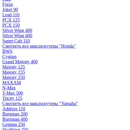
Forza
Joker 90
Lead 110
PCX 125
PCX 150
Silver Wing 400
Silver Wing 600
Super Cub 110
Смотреть все максискутеры "Honda"
BWS
Cygnus
Grand Majesty 400
Majesty 125
Majesty 155
Majesty 250
MAXAM
N-Max
T-Max 500
Tricity 125
Смотреть все максискутеры "Yamaha"
Address 110
Burgman 200
Burgman 400
Gemma 250
SkyWave 250