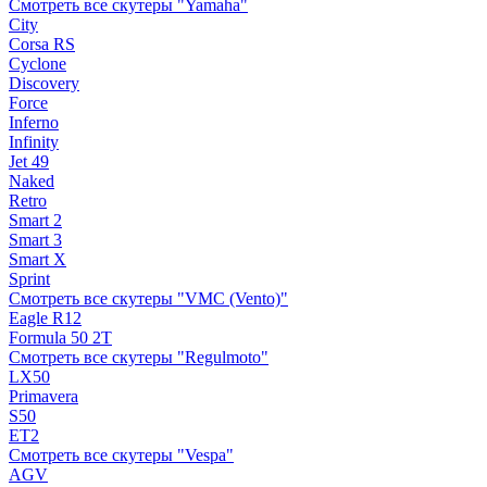
Смотреть все скутеры "Yamaha"
City
Corsa RS
Cyclone
Discovery
Force
Inferno
Infinity
Jet 49
Naked
Retro
Smart 2
Smart 3
Smart X
Sprint
Смотреть все скутеры "VMC (Vento)"
Eagle R12
Formula 50 2Т
Смотреть все скутеры "Regulmoto"
LX50
Primavera
S50
ET2
Смотреть все скутеры "Vespa"
AGV