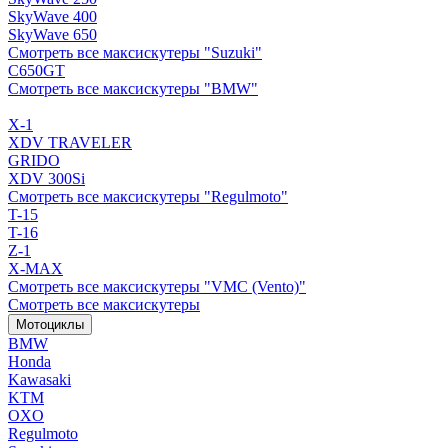
SkyWave 400
SkyWave 650
Смотреть все максискутеры "Suzuki"
C650GT
Смотреть все максискутеры "BMW"
X-1
XDV TRAVELER
GRIDO
XDV 300Si
Смотреть все максискутеры "Regulmoto"
T-15
T-16
Z-1
X-MAX
Смотреть все максискутеры "VMC (Vento)"
Смотреть все максискутеры
Мотоциклы
BMW
Honda
Kawasaki
KTM
OXO
Regulmoto