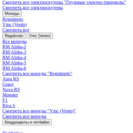
Смотреть все электро­скутеры "Грузовые электро‑трициклы"
Смотреть все электро­скутеры
Мопеды
Regulmoto
Vmc (Vento)
Смотреть все
Regulmoto
Vmc (Vento)
Все мопеды
RM Alpha-2
RM Alpha-3
RM Alpha-4
RM Alpha-5
RM Alpha-6
Смотреть все мопеды "Regulmoto"
Aura RS
Grace
Nova RS
Monster
F1
Riva S
Смотреть все мопеды "Vmc (Vento)"
Смотреть все мопеды
Квадроциклы и питбайки