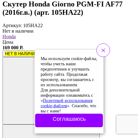
Скутер Honda Giorno PGM-FI AF77
(2016г.в.) (арт. 105HA22)
Артикул: 105HA22
Нет в наличии
Honda
Цена
169 000 Р.
НЕТ В НАЛИЧИИ
Мы используем cookie-файлы,
чтобы учесть ваши
предпочтения и улучшить
работу сайта. Продолжая
просмотр, вы соглашаетесь с
их использованием.
Для дополнительной
информации ознакомьтесь с
«
Политикой использования
cookie-файлов
». Спасибо, что
Добавить в
вы с нами!
сравнение
Добавлено в
Соглашаюсь
сравнение