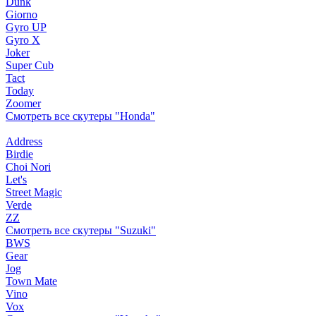
Dunk
Giorno
Gyro UP
Gyro X
Joker
Super Cub
Tact
Today
Zoomer
Смотреть все скутеры "Honda"
Address
Birdie
Choi Nori
Let's
Street Magic
Verde
ZZ
Смотреть все скутеры "Suzuki"
BWS
Gear
Jog
Town Mate
Vino
Vox