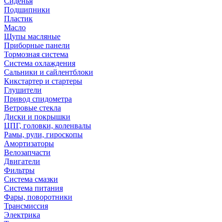
Сиденья
Подшипники
Пластик
Масло
Щупы масляные
Приборные панели
Тормозная система
Система охлаждения
Сальники и сайлентблоки
Кикстартер и стартеры
Глушители
Привод спидометра
Ветровые стекла
Диски и покрышки
ЦПГ, головки, коленвалы
Рамы, рули, гироскопы
Амортизаторы
Велозапчасти
Двигатели
Фильтры
Система смазки
Система питания
Фары, поворотники
Трансмиссия
Электрика