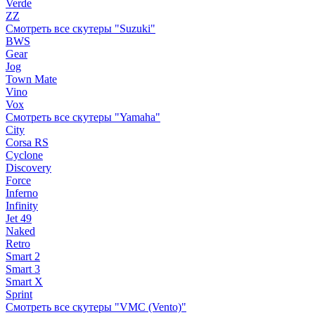
Verde
ZZ
Смотреть все скутеры "Suzuki"
BWS
Gear
Jog
Town Mate
Vino
Vox
Смотреть все скутеры "Yamaha"
City
Corsa RS
Cyclone
Discovery
Force
Inferno
Infinity
Jet 49
Naked
Retro
Smart 2
Smart 3
Smart X
Sprint
Смотреть все скутеры "VMC (Vento)"