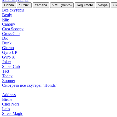
Honda
Suzuki
Yamaha
VMC (Vento)
Regulmoto
Vespa
Gl
Все скутеры
Benly
Bite
Canopy
Crea Scoopy
Cross Cub
Dio
Dunk
Giorno
Gyro UP
Gyro X
Joker
Super Cub
Tact
Today
Zoomer
Смотреть все скутеры "Honda"
Address
Birdie
Choi Nori
Let's
Street Magic