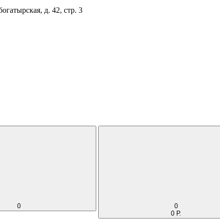
огатырская, д. 42, стр. 3
0
0
0 Р.