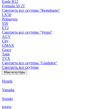
Eagle R12
Formula 50 2Т
Смотреть все скутеры "Regulmoto"
LX50
Primavera
S50
ET2
Смотреть все скутеры "Vespa"
AGV
City
GMAX
Grace
Tank
TVX
Смотреть все скутеры "Gladiator"
Смотреть все скутеры
Максискутеры
Honda
Yamaha
Suzuki
BMW