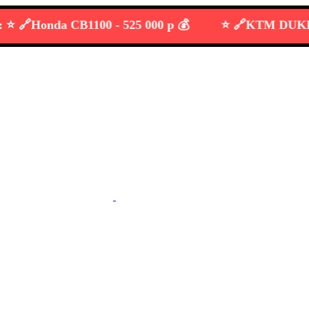

Honda CB1100 -
525 000 р 💰
⭐️ 🔗
KTM DUKE 690