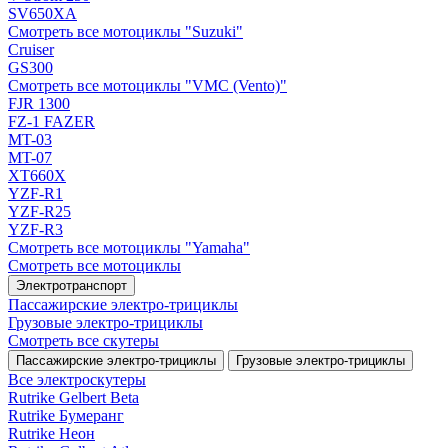
SV650XA
Смотреть все мотоциклы "Suzuki"
Cruiser
GS300
Смотреть все мотоциклы "VMC (Vento)"
FJR 1300
FZ-1 FAZER
MT-03
MT-07
XT660X
YZF-R1
YZF-R25
YZF-R3
Смотреть все мотоциклы "Yamaha"
Смотреть все мотоциклы
Электротранспорт
Пассажирские электро‑трициклы
Грузовые электро‑трициклы
Смотреть все скутеры
Пассажирские электро‑трициклы
Грузовые электро‑трициклы
Все электро­скутеры
Rutrike Gelbert Beta
Rutrike Бумеранг
Rutrike Неон