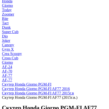
Honda
Giorno
Today
Zoomer
Bite
Tact
Dunk
Super Cub
Dio
Joker
Canopy
Gyro X
Crea Scoopy
Cross Cub
Giorno
AF-24
AF-70
AF-77
AF-77
Скутер Honda Giorno PGM-FI
Скутер Honda Giorno PGM-FI AF77 2016
Скутер Honda Giorno PGM-FI AF77 2015г.в
Скутер Honda Giorno PGM-FI AF77 (2015г.в.)
Скутер Honda Giorno PGM-FI AF77