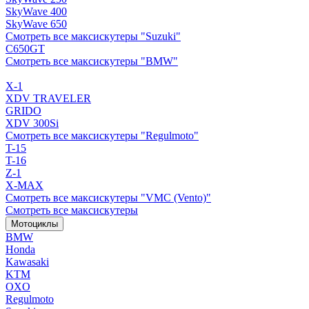
SkyWave 400
SkyWave 650
Смотреть все максискутеры "Suzuki"
C650GT
Смотреть все максискутеры "BMW"
X-1
XDV TRAVELER
GRIDO
XDV 300Si
Смотреть все максискутеры "Regulmoto"
T-15
T-16
Z-1
X-MAX
Смотреть все максискутеры "VMC (Vento)"
Смотреть все максискутеры
Мотоциклы
BMW
Honda
Kawasaki
KTM
OXO
Regulmoto