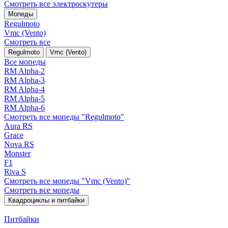
Смотреть все электро­скутеры
Мопеды
Regulmoto
Vmc (Vento)
Смотреть все
Regulmoto
Vmc (Vento)
Все мопеды
RM Alpha-2
RM Alpha-3
RM Alpha-4
RM Alpha-5
RM Alpha-6
Смотреть все мопеды "Regulmoto"
Aura RS
Grace
Nova RS
Monster
F1
Riva S
Смотреть все мопеды "Vmc (Vento)"
Смотреть все мопеды
Квадроциклы и питбайки
Питбайки