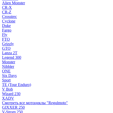
Alien Monster
CR-X
CR-Z
Crosstrec
Cyclone
Duke
Fargo
Fly
FTO
Grizzly
GTO
Lanza 2T
Legend 300
Monster
Nibbler
ONE
Six Days
Sport
TE (Tour Enduro)
V Bob
Wizard 230
XADV
Смотреть все мотоциклы "Regulmoto"
GIXXER 250
V-Strom 250