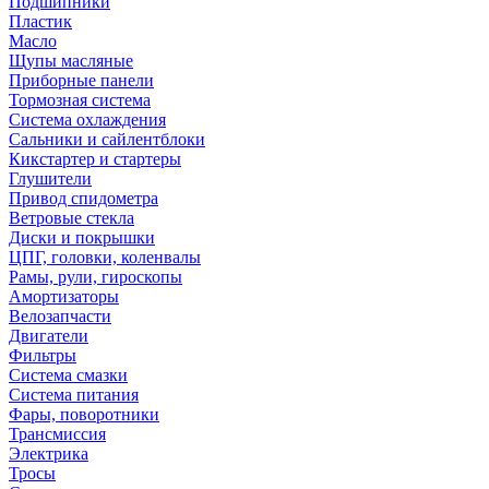
Подшипники
Пластик
Масло
Щупы масляные
Приборные панели
Тормозная система
Система охлаждения
Сальники и сайлентблоки
Кикстартер и стартеры
Глушители
Привод спидометра
Ветровые стекла
Диски и покрышки
ЦПГ, головки, коленвалы
Рамы, рули, гироскопы
Амортизаторы
Велозапчасти
Двигатели
Фильтры
Система смазки
Система питания
Фары, поворотники
Трансмиссия
Электрика
Тросы