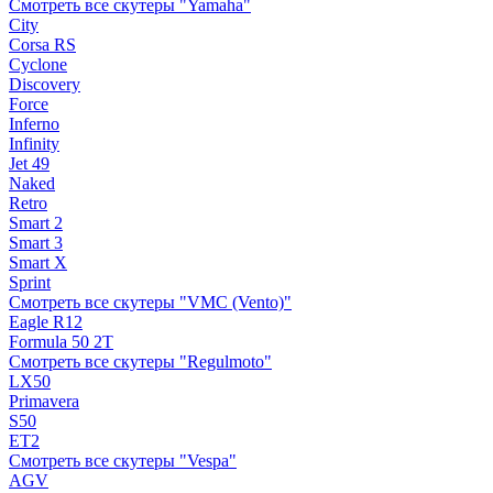
Смотреть все скутеры "Yamaha"
City
Corsa RS
Cyclone
Discovery
Force
Inferno
Infinity
Jet 49
Naked
Retro
Smart 2
Smart 3
Smart X
Sprint
Смотреть все скутеры "VMC (Vento)"
Eagle R12
Formula 50 2Т
Смотреть все скутеры "Regulmoto"
LX50
Primavera
S50
ET2
Смотреть все скутеры "Vespa"
AGV