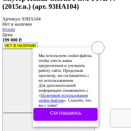
(2015г.в.) (арт. 93HA104)
Артикул: 93HA104
Нет в наличии
Honda
Цена
199 000 Р.
НЕТ В НАЛИЧИИ
Мы используем cookie-файлы,
чтобы учесть ваши
предпочтения и улучшить
работу сайта. Продолжая
просмотр, вы соглашаетесь с
их использованием.
Для дополнительной
информации ознакомьтесь с
«
Политикой использования
Добавить в
cookie-файлов
». Спасибо, что
сравнение
вы с нами!
Добавлено в
сравнение
Соглашаюсь