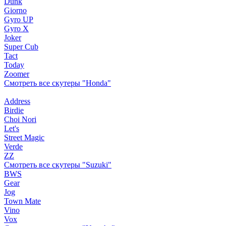
Dunk
Giorno
Gyro UP
Gyro X
Joker
Super Cub
Tact
Today
Zoomer
Смотреть все скутеры "Honda"
Address
Birdie
Choi Nori
Let's
Street Magic
Verde
ZZ
Смотреть все скутеры "Suzuki"
BWS
Gear
Jog
Town Mate
Vino
Vox