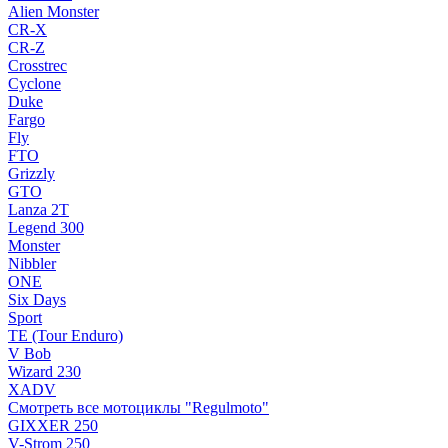
Alien Monster
CR-X
CR-Z
Crosstrec
Cyclone
Duke
Fargo
Fly
FTO
Grizzly
GTO
Lanza 2T
Legend 300
Monster
Nibbler
ONE
Six Days
Sport
TE (Tour Enduro)
V Bob
Wizard 230
XADV
Смотреть все мотоциклы "Regulmoto"
GIXXER 250
V-Strom 250