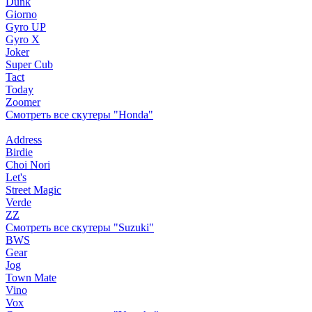
Dunk
Giorno
Gyro UP
Gyro X
Joker
Super Cub
Tact
Today
Zoomer
Смотреть все скутеры "Honda"
Address
Birdie
Choi Nori
Let's
Street Magic
Verde
ZZ
Смотреть все скутеры "Suzuki"
BWS
Gear
Jog
Town Mate
Vino
Vox