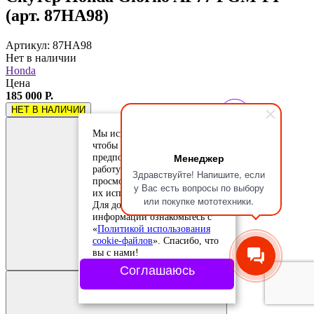
(арт. 87HA98)
Артикул: 87HA98
Нет в наличии
Honda
Цена
185 000 Р.
НЕТ В НАЛИЧИИ
Мы используем cookie-файлы,
чтобы учесть ваши
Менеджер
предпочтения и улучшить
работу сайта. Продолжая
Здравствуйте! Напишите, если
просмотр, вы соглашаетесь с
у Вас есть вопросы по выбору
их использованием.
или покупке мототехники.
Для дополнительной
информации ознакомьтесь с
«
Политикой использования
Добавить в
cookie-файлов
». Спасибо, что
сравнение
вы с нами!
Добавлено в
сравнение
Соглашаюсь