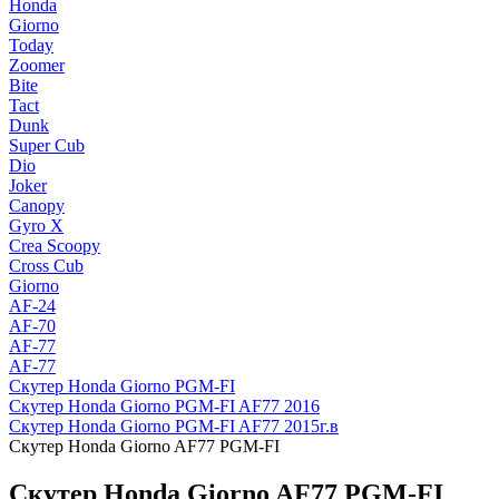
Honda
Giorno
Today
Zoomer
Bite
Tact
Dunk
Super Cub
Dio
Joker
Canopy
Gyro X
Crea Scoopy
Cross Cub
Giorno
AF-24
AF-70
AF-77
AF-77
Скутер Honda Giorno PGM-FI
Скутер Honda Giorno PGM-FI AF77 2016
Скутер Honda Giorno PGM-FI AF77 2015г.в
Скутер Honda Giorno AF77 PGM-FI
Скутер Honda Giorno AF77 PGM-FI