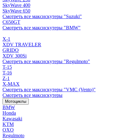
SkyWave 400
SkyWave 650
Смотреть все максискутеры "Suzuki"
C650GT
Смотреть все максискутеры "BMW"
X-1
XDV TRAVELER
GRIDO
XDV 300Si
Смотреть все максискутеры "Regulmoto"
T-15
T-16
Z-1
X-MAX
Смотреть все максискутеры "VMC (Vento)"
Смотреть все максискутеры
Мотоциклы
BMW
Honda
Kawasaki
KTM
OXO
Regulmoto