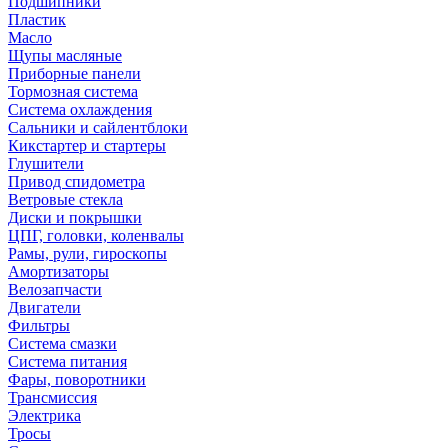
Подшипники
Пластик
Масло
Щупы масляные
Приборные панели
Тормозная система
Система охлаждения
Сальники и сайлентблоки
Кикстартер и стартеры
Глушители
Привод спидометра
Ветровые стекла
Диски и покрышки
ЦПГ, головки, коленвалы
Рамы, рули, гироскопы
Амортизаторы
Велозапчасти
Двигатели
Фильтры
Система смазки
Система питания
Фары, поворотники
Трансмиссия
Электрика
Тросы