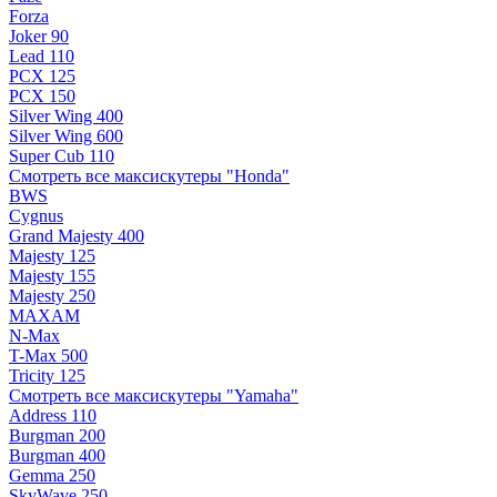
Forza
Joker 90
Lead 110
PCX 125
PCX 150
Silver Wing 400
Silver Wing 600
Super Cub 110
Смотреть все максискутеры "Honda"
BWS
Cygnus
Grand Majesty 400
Majesty 125
Majesty 155
Majesty 250
MAXAM
N-Max
T-Max 500
Tricity 125
Смотреть все максискутеры "Yamaha"
Address 110
Burgman 200
Burgman 400
Gemma 250
SkyWave 250