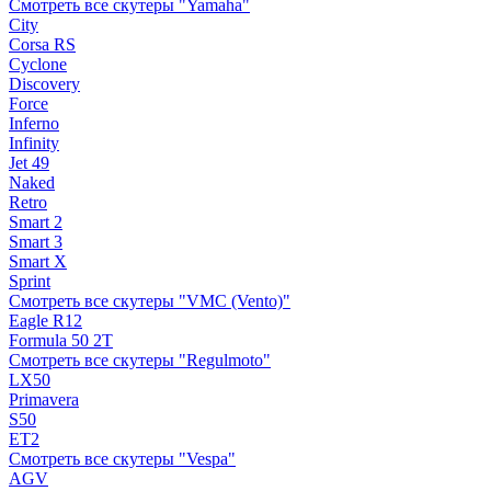
Смотреть все скутеры "Yamaha"
City
Corsa RS
Cyclone
Discovery
Force
Inferno
Infinity
Jet 49
Naked
Retro
Smart 2
Smart 3
Smart X
Sprint
Смотреть все скутеры "VMC (Vento)"
Eagle R12
Formula 50 2Т
Смотреть все скутеры "Regulmoto"
LX50
Primavera
S50
ET2
Смотреть все скутеры "Vespa"
AGV