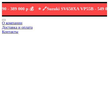
-
389 000 р 💰
⭐️ 🔗
Suzuki SV650XA VP55B -
549 000 р 
О компании
Доставка и оплата
Контакты