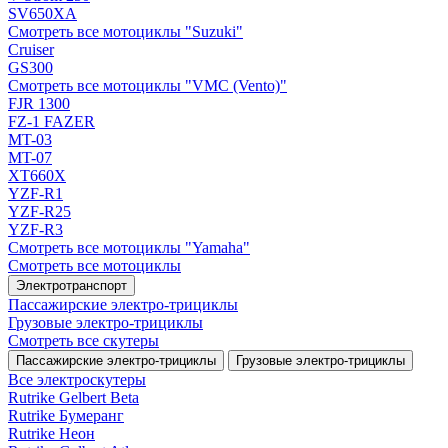
SV650XA
Смотреть все мотоциклы "Suzuki"
Cruiser
GS300
Смотреть все мотоциклы "VMC (Vento)"
FJR 1300
FZ-1 FAZER
MT-03
MT-07
XT660X
YZF-R1
YZF-R25
YZF-R3
Смотреть все мотоциклы "Yamaha"
Смотреть все мотоциклы
Электротранспорт
Пассажирские электро‑трициклы
Грузовые электро‑трициклы
Смотреть все скутеры
Пассажирские электро‑трициклы
Грузовые электро‑трициклы
Все электро­скутеры
Rutrike Gelbert Beta
Rutrike Бумеранг
Rutrike Неон