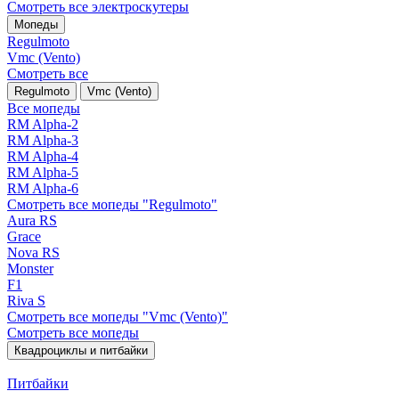
Смотреть все электро­скутеры
Мопеды
Regulmoto
Vmc (Vento)
Смотреть все
Regulmoto
Vmc (Vento)
Все мопеды
RM Alpha-2
RM Alpha-3
RM Alpha-4
RM Alpha-5
RM Alpha-6
Смотреть все мопеды "Regulmoto"
Aura RS
Grace
Nova RS
Monster
F1
Riva S
Смотреть все мопеды "Vmc (Vento)"
Смотреть все мопеды
Квадроциклы и питбайки
Питбайки