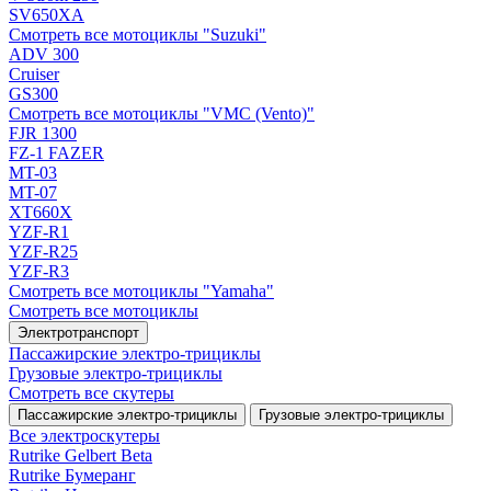
SV650XA
Смотреть все мотоциклы "Suzuki"
ADV 300
Cruiser
GS300
Смотреть все мотоциклы "VMC (Vento)"
FJR 1300
FZ-1 FAZER
MT-03
MT-07
XT660X
YZF-R1
YZF-R25
YZF-R3
Смотреть все мотоциклы "Yamaha"
Смотреть все мотоциклы
Электротранспорт
Пассажирские электро‑трициклы
Грузовые электро‑трициклы
Смотреть все скутеры
Пассажирские электро‑трициклы
Грузовые электро‑трициклы
Все электро­скутеры
Rutrike Gelbert Beta
Rutrike Бумеранг