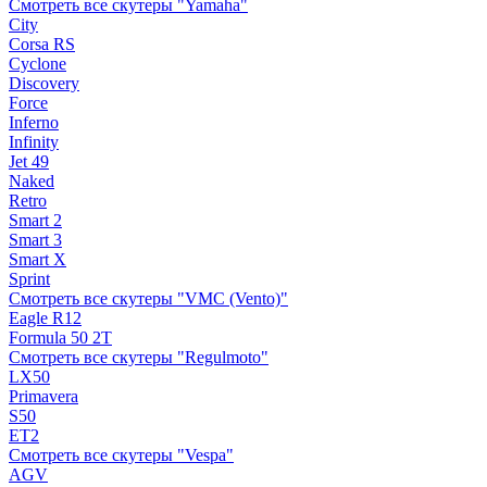
Смотреть все скутеры "Yamaha"
City
Corsa RS
Cyclone
Discovery
Force
Inferno
Infinity
Jet 49
Naked
Retro
Smart 2
Smart 3
Smart X
Sprint
Смотреть все скутеры "VMC (Vento)"
Eagle R12
Formula 50 2Т
Смотреть все скутеры "Regulmoto"
LX50
Primavera
S50
ET2
Смотреть все скутеры "Vespa"
AGV