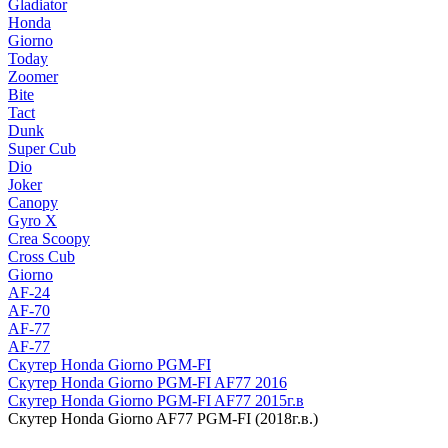
Gladiator
Honda
Giorno
Today
Zoomer
Bite
Tact
Dunk
Super Cub
Dio
Joker
Canopy
Gyro X
Crea Scoopy
Cross Cub
Giorno
AF-24
AF-70
AF-77
AF-77
Скутер Honda Giorno PGM-FI
Скутер Honda Giorno PGM-FI AF77 2016
Скутер Honda Giorno PGM-FI AF77 2015г.в
Скутер Honda Giorno AF77 PGM-FI (2018г.в.)