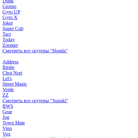
Dunk
Giorno
Gyro UP
Gyro X
Joker
Super Cub
Tact
Today
Zoomer
Смотреть все скутеры "Honda"
Address
Birdie
Choi Nori
Let's
Street Magic
Verde
ZZ
Смотреть все скутеры "Suzuki"
BWS
Gear
Jog
Town Mate
Vino
Vox