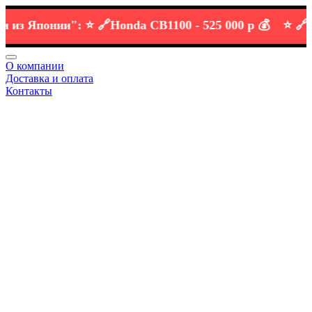
 Японии":
⭐️ 🔗
Honda CB1100 -
525 000 р 💰
⭐️ 🔗
KTM 
О компании
Доставка и оплата
Контакты