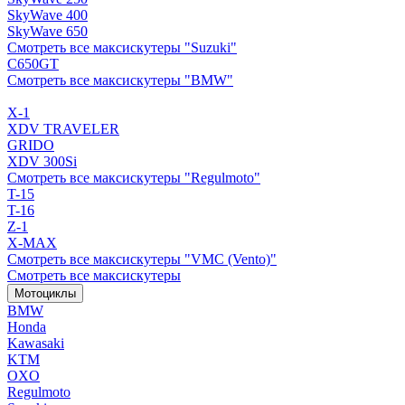
SkyWave 400
SkyWave 650
Смотреть все максискутеры "Suzuki"
C650GT
Смотреть все максискутеры "BMW"
X-1
XDV TRAVELER
GRIDO
XDV 300Si
Смотреть все максискутеры "Regulmoto"
T-15
T-16
Z-1
X-MAX
Смотреть все максискутеры "VMC (Vento)"
Смотреть все максискутеры
Мотоциклы
BMW
Honda
Kawasaki
KTM
OXO
Regulmoto