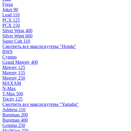
Forza
Joker 90
Lead 110
PCX 125
PCX 150
Silver Wing 400
Silver Wing 600
Super Cub 110
Смотреть все максискутеры "Honda"
BWS
Cygnus
Grand Majesty 400
Majesty 125
Majesty 155
Majesty 250
MAXAM
N-Max
T-Max 500
Tricity 125
Смотреть все максискутеры "Yamaha"
Address 110
Burgman 200
Burgman 400
Gemma 250
SkyWave 250