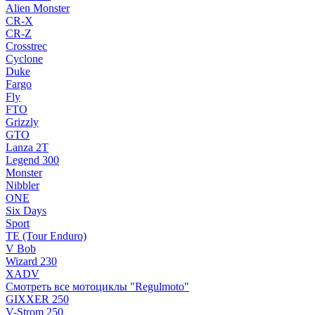
Alien Monster
CR-X
CR-Z
Crosstrec
Cyclone
Duke
Fargo
Fly
FTO
Grizzly
GTO
Lanza 2T
Legend 300
Monster
Nibbler
ONE
Six Days
Sport
TE (Tour Enduro)
V Bob
Wizard 230
XADV
Смотреть все мотоциклы "Regulmoto"
GIXXER 250
V-Strom 250