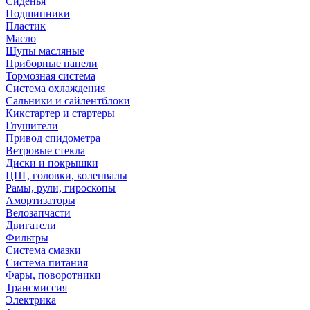
Сиденья
Подшипники
Пластик
Масло
Щупы масляные
Приборные панели
Тормозная система
Система охлаждения
Сальники и сайлентблоки
Кикстартер и стартеры
Глушители
Привод спидометра
Ветровые стекла
Диски и покрышки
ЦПГ, головки, коленвалы
Рамы, рули, гироскопы
Амортизаторы
Велозапчасти
Двигатели
Фильтры
Система смазки
Система питания
Фары, поворотники
Трансмиссия
Электрика