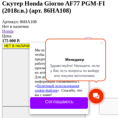
Скутер Honda Giorno AF77 PGM-FI
(2018г.в.) (арт. 86HA108)
Артикул: 86HA108
Нет в наличии
Honda
Цена
175 000 Р.
НЕТ В НАЛИЧИИ
Мы используем cookie-файлы,
чтобы учесть ваши
Менеджер
предпочтения и улучшить
работу сайта. Продолжая
Здравствуйте! Напишите, если
просмотр, вы соглашаетесь с
у Вас есть вопросы по выбору
их использованием.
или покупке мототехники.
Для дополнительной
информации ознакомьтесь с
«
Политикой использования
cookie-файлов
». Спасибо, что
Добавить в
вы с нами!
сравнение
Добавлено в
Соглашаюсь
сравнение