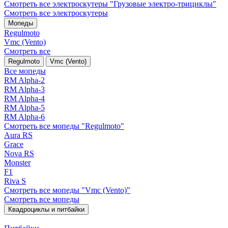
Смотреть все электро­скутеры "Грузовые электро‑трициклы"
Смотреть все электро­скутеры
Мопеды
Regulmoto
Vmc (Vento)
Смотреть все
Regulmoto
Vmc (Vento)
Все мопеды
RM Alpha-2
RM Alpha-3
RM Alpha-4
RM Alpha-5
RM Alpha-6
Смотреть все мопеды "Regulmoto"
Aura RS
Grace
Nova RS
Monster
F1
Riva S
Смотреть все мопеды "Vmc (Vento)"
Смотреть все мопеды
Квадроциклы и питбайки