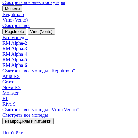
Смотреть все электро­скутеры
Мопеды
Regulmoto
Vmc (Vento)
Смотреть все
Regulmoto
Vmc (Vento)
Все мопеды
RM Alpha-2
RM Alpha-3
RM Alpha-4
RM Alpha-5
RM Alpha-6
Смотреть все мопеды "Regulmoto"
Aura RS
Grace
Nova RS
Monster
F1
Riva S
Смотреть все мопеды "Vmc (Vento)"
Смотреть все мопеды
Квадроциклы и питбайки
Питбайки