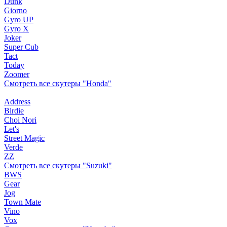
Dunk
Giorno
Gyro UP
Gyro X
Joker
Super Cub
Tact
Today
Zoomer
Смотреть все скутеры "Honda"
Address
Birdie
Choi Nori
Let's
Street Magic
Verde
ZZ
Смотреть все скутеры "Suzuki"
BWS
Gear
Jog
Town Mate
Vino
Vox