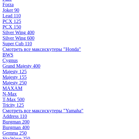
Forza
Joker 90
Lead 110
PCX 125
PCX 150
Silver Wing 400
Silver Wing 600
Super Cub 110
Смотреть все максискутеры "Honda"
BWS
Cygnus
Grand Majesty 400
Majesty 125
Majesty 155
Majesty 250
MAXAM
N-Max
T-Max 500
Tricity 125
Смотреть все максискутеры "Yamaha"
Address 110
Burgman 200
Burgman 400
Gemma 250
SkyWave 250