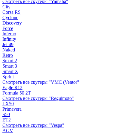
Смотреть все скутеры "Yamaha"
City
Corsa RS
Cyclone
Discovery
Force
Inferno
Infinity
Jet 49
Naked
Retro
Smart 2
Smart 3
Smart X
Sprint
Смотреть все скутеры "VMC (Vento)"
Eagle R12
Formula 50 2Т
Смотреть все скутеры "Regulmoto"
LX50
Primavera
S50
ET2
Смотреть все скутеры "Vespa"
AGV