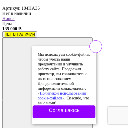
Артикул: 104HA35
Нет в наличии
Honda
Цена
135 000 Р.
НЕТ В НАЛИЧИИ
Мы используем cookie-файлы,
чтобы учесть ваши
предпочтения и улучшить
работу сайта. Продолжая
просмотр, вы соглашаетесь с
их использованием.
Для дополнительной
Добавить в
информации ознакомьтесь с
сравнение
Добавлено в
«
Политикой использования
сравнение
cookie-файлов
». Спасибо, что
вы с нами!
Соглашаюсь