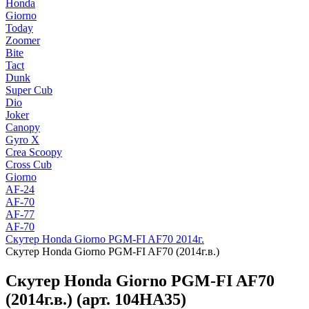
Honda
Giorno
Today
Zoomer
Bite
Tact
Dunk
Super Cub
Dio
Joker
Canopy
Gyro X
Crea Scoopy
Cross Cub
Giorno
AF-24
AF-70
AF-77
AF-70
Скутер Honda Giorno PGM-FI AF70 2014г.
Скутер Honda Giorno PGM-FI AF70 (2014г.в.)
Скутер Honda Giorno PGM-FI AF70
(2014г.в.) (арт. 104HA35)