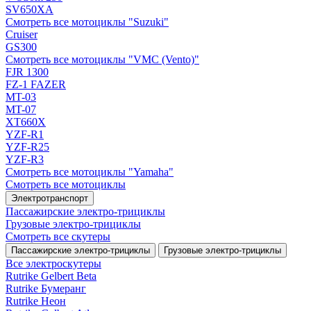
SV650XA
Смотреть все мотоциклы "Suzuki"
Cruiser
GS300
Смотреть все мотоциклы "VMC (Vento)"
FJR 1300
FZ-1 FAZER
MT-03
MT-07
XT660X
YZF-R1
YZF-R25
YZF-R3
Смотреть все мотоциклы "Yamaha"
Смотреть все мотоциклы
Электротранспорт
Пассажирские электро‑трициклы
Грузовые электро‑трициклы
Смотреть все скутеры
Пассажирские электро‑трициклы
Грузовые электро‑трициклы
Все электро­скутеры
Rutrike Gelbert Beta
Rutrike Бумеранг
Rutrike Неон