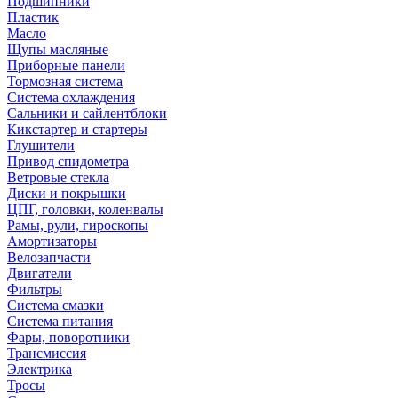
Подшипники
Пластик
Масло
Щупы масляные
Приборные панели
Тормозная система
Система охлаждения
Сальники и сайлентблоки
Кикстартер и стартеры
Глушители
Привод спидометра
Ветровые стекла
Диски и покрышки
ЦПГ, головки, коленвалы
Рамы, рули, гироскопы
Амортизаторы
Велозапчасти
Двигатели
Фильтры
Система смазки
Система питания
Фары, поворотники
Трансмиссия
Электрика
Тросы