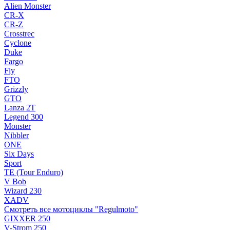
Alien Monster
CR-X
CR-Z
Crosstrec
Cyclone
Duke
Fargo
Fly
FTO
Grizzly
GTO
Lanza 2T
Legend 300
Monster
Nibbler
ONE
Six Days
Sport
TE (Tour Enduro)
V Bob
Wizard 230
XADV
Смотреть все мотоциклы "Regulmoto"
GIXXER 250
V-Strom 250