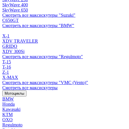
SkyWave 400
SkyWave 650
Смотреть все максискутеры "Suzuki"
C650GT
Смотреть все максискутеры "BMW"
X-1
XDV TRAVELER
GRIDO
XDV 300Si
Смотреть все максискутеры "Regulmoto"
T-15
T-16
Z-1
X-MAX
Смотреть все максискутеры "VMC (Vento)"
Смотреть все максискутеры
Мотоциклы
BMW
Honda
Kawasaki
KTM
OXO
Regulmoto