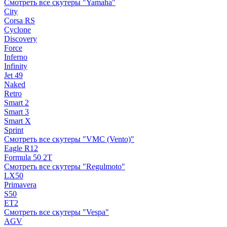
Смотреть все скутеры "Yamaha"
City
Corsa RS
Cyclone
Discovery
Force
Inferno
Infinity
Jet 49
Naked
Retro
Smart 2
Smart 3
Smart X
Sprint
Смотреть все скутеры "VMC (Vento)"
Eagle R12
Formula 50 2Т
Смотреть все скутеры "Regulmoto"
LX50
Primavera
S50
ET2
Смотреть все скутеры "Vespa"
AGV