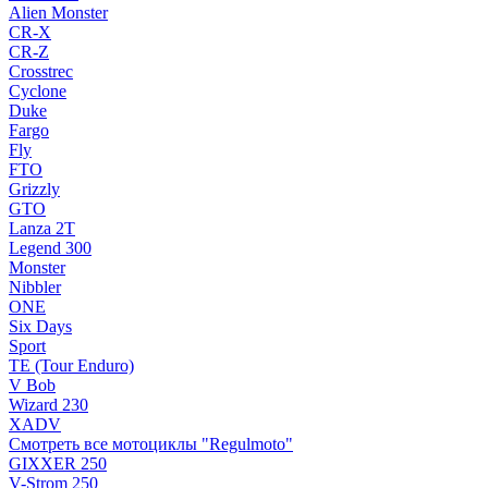
Alien Monster
CR-X
CR-Z
Crosstrec
Cyclone
Duke
Fargo
Fly
FTO
Grizzly
GTO
Lanza 2T
Legend 300
Monster
Nibbler
ONE
Six Days
Sport
TE (Tour Enduro)
V Bob
Wizard 230
XADV
Смотреть все мотоциклы "Regulmoto"
GIXXER 250
V-Strom 250