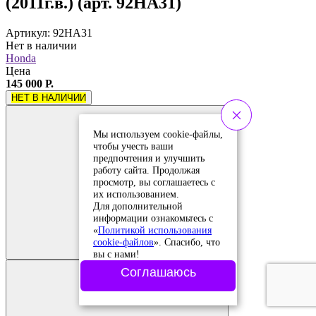
(2011г.в.) (арт. 92HA31)
Артикул: 92HA31
Нет в наличии
Honda
Цена
145 000 Р.
НЕТ В НАЛИЧИИ
Мы используем cookie-файлы,
чтобы учесть ваши
предпочтения и улучшить
работу сайта. Продолжая
просмотр, вы соглашаетесь с
их использованием.
Для дополнительной
информации ознакомьтесь с
Добавить в
«
Политикой использования
сравнение
cookie-файлов
». Спасибо, что
Добавлено в
сравнение
вы с нами!
Соглашаюсь