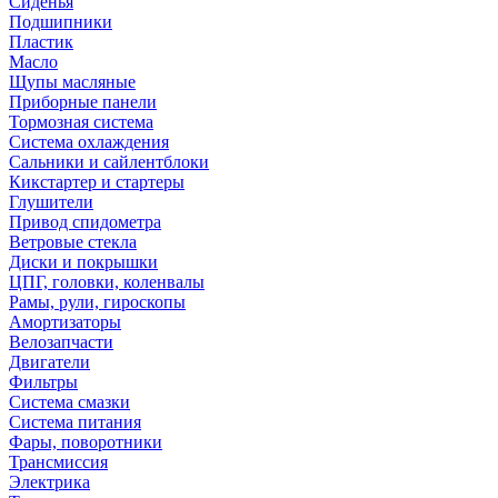
Сиденья
Подшипники
Пластик
Масло
Щупы масляные
Приборные панели
Тормозная система
Система охлаждения
Сальники и сайлентблоки
Кикстартер и стартеры
Глушители
Привод спидометра
Ветровые стекла
Диски и покрышки
ЦПГ, головки, коленвалы
Рамы, рули, гироскопы
Амортизаторы
Велозапчасти
Двигатели
Фильтры
Система смазки
Система питания
Фары, поворотники
Трансмиссия
Электрика