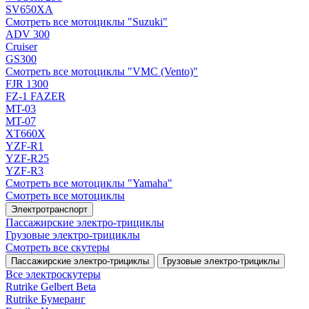
SV650XA
Смотреть все мотоциклы "Suzuki"
ADV 300
Cruiser
GS300
Смотреть все мотоциклы "VMC (Vento)"
FJR 1300
FZ-1 FAZER
MT-03
MT-07
XT660X
YZF-R1
YZF-R25
YZF-R3
Смотреть все мотоциклы "Yamaha"
Смотреть все мотоциклы
Электротранспорт
Пассажирские электро‑трициклы
Грузовые электро‑трициклы
Смотреть все скутеры
Пассажирские электро‑трициклы
Грузовые электро‑трициклы
Все электро­скутеры
Rutrike Gelbert Beta
Rutrike Бумеранг