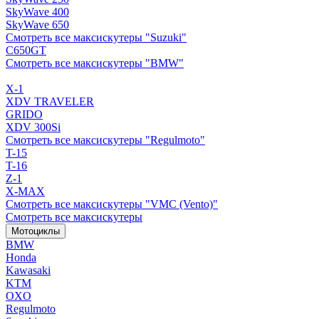
SkyWave 400
SkyWave 650
Смотреть все максискутеры "Suzuki"
C650GT
Смотреть все максискутеры "BMW"
X-1
XDV TRAVELER
GRIDO
XDV 300Si
Смотреть все максискутеры "Regulmoto"
T-15
T-16
Z-1
X-MAX
Смотреть все максискутеры "VMC (Vento)"
Смотреть все максискутеры
Мотоциклы
BMW
Honda
Kawasaki
KTM
OXO
Regulmoto