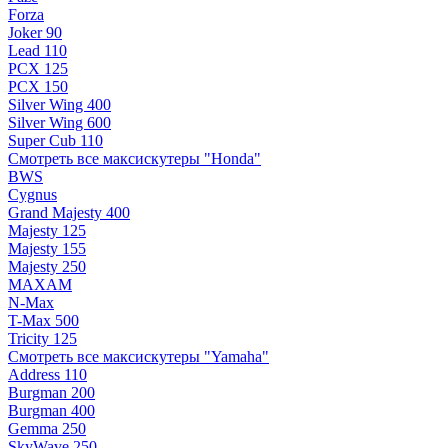
Forza
Joker 90
Lead 110
PCX 125
PCX 150
Silver Wing 400
Silver Wing 600
Super Cub 110
Смотреть все максискутеры "Honda"
BWS
Cygnus
Grand Majesty 400
Majesty 125
Majesty 155
Majesty 250
MAXAM
N-Max
T-Max 500
Tricity 125
Смотреть все максискутеры "Yamaha"
Address 110
Burgman 200
Burgman 400
Gemma 250
SkyWave 250