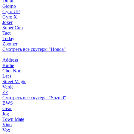
Dunk
Giorno
Gyro UP
Gyro X
Joker
Super Cub
Tact
Today
Zoomer
Смотреть все скутеры "Honda"
Address
Birdie
Choi Nori
Let's
Street Magic
Verde
ZZ
Смотреть все скутеры "Suzuki"
BWS
Gear
Jog
Town Mate
Vino
Vox