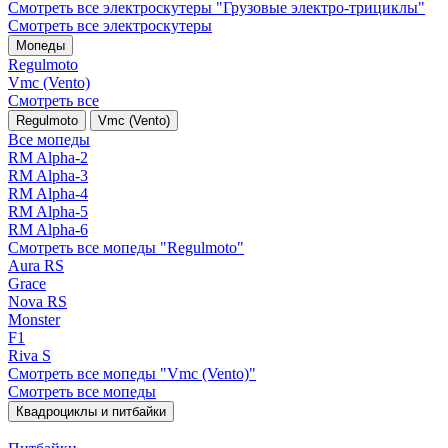
Смотреть все электро­скутеры "Грузовые электро‑трициклы"
Смотреть все электро­скутеры
Мопеды
Regulmoto
Vmc (Vento)
Смотреть все
Regulmoto
Vmc (Vento)
Все мопеды
RM Alpha-2
RM Alpha-3
RM Alpha-4
RM Alpha-5
RM Alpha-6
Смотреть все мопеды "Regulmoto"
Aura RS
Grace
Nova RS
Monster
F1
Riva S
Смотреть все мопеды "Vmc (Vento)"
Смотреть все мопеды
Квадроциклы и питбайки