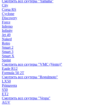
Смотреть все скутеры "Yamaha"
City
Corsa RS
Cyclone
Discovery
Force
Inferno
Infinity
Jet 49
Naked
Retro
Smart 2
Smart 3
Smart X
Sprint
Смотреть все скутеры "VMC (Vento)"
Eagle R12
Formula 50 2Т
Смотреть все скутеры "Regulmoto"
LX50
Primavera
S50
ET2
Смотреть все скутеры "Vespa"
AGV