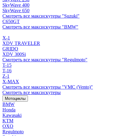
SkyWave 400
SkyWave 650
Смотреть все максискутеры "Suzuki"
C650GT
Смотреть все максискутеры "BMW"
X-1
XDV TRAVELER
GRIDO
XDV 300Si
Смотреть все максискутеры "Regulmoto"
T-15
T-16
Z-1
X-MAX
Смотреть все максискутеры "VMC (Vento)"
Смотреть все максискутеры
Мотоциклы
BMW
Honda
Kawasaki
KTM
OXO
Regulmoto