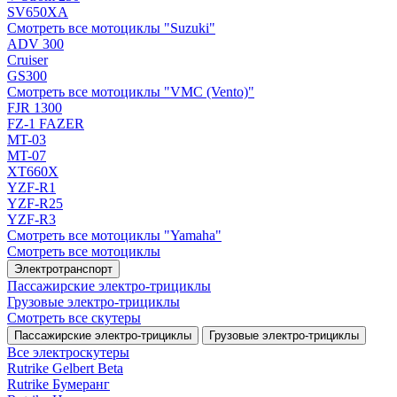
SV650XA
Смотреть все мотоциклы "Suzuki"
ADV 300
Cruiser
GS300
Смотреть все мотоциклы "VMC (Vento)"
FJR 1300
FZ-1 FAZER
MT-03
MT-07
XT660X
YZF-R1
YZF-R25
YZF-R3
Смотреть все мотоциклы "Yamaha"
Смотреть все мотоциклы
Электротранспорт
Пассажирские электро‑трициклы
Грузовые электро‑трициклы
Смотреть все скутеры
Пассажирские электро‑трициклы
Грузовые электро‑трициклы
Все электро­скутеры
Rutrike Gelbert Beta
Rutrike Бумеранг