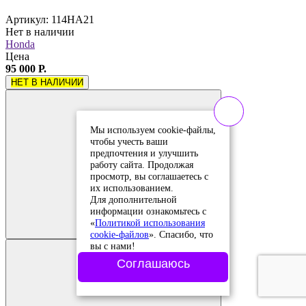
Артикул: 114HA21
Нет в наличии
Honda
Цена
95 000 Р.
НЕТ В НАЛИЧИИ
Мы используем cookie-файлы,
чтобы учесть ваши
предпочтения и улучшить
работу сайта. Продолжая
просмотр, вы соглашаетесь с
их использованием.
Для дополнительной
Добавить в
информации ознакомьтесь с
сравнение
Добавлено в
«
Политикой использования
сравнение
cookie-файлов
». Спасибо, что
вы с нами!
Соглашаюсь