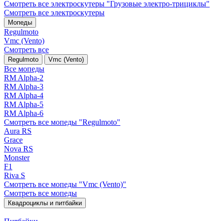
Смотреть все электро­скутеры "Грузовые электро‑трициклы"
Смотреть все электро­скутеры
Мопеды
Regulmoto
Vmc (Vento)
Смотреть все
Regulmoto
Vmc (Vento)
Все мопеды
RM Alpha-2
RM Alpha-3
RM Alpha-4
RM Alpha-5
RM Alpha-6
Смотреть все мопеды "Regulmoto"
Aura RS
Grace
Nova RS
Monster
F1
Riva S
Смотреть все мопеды "Vmc (Vento)"
Смотреть все мопеды
Квадроциклы и питбайки