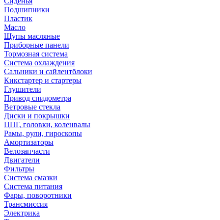
Сиденья
Подшипники
Пластик
Масло
Щупы масляные
Приборные панели
Тормозная система
Система охлаждения
Сальники и сайлентблоки
Кикстартер и стартеры
Глушители
Привод спидометра
Ветровые стекла
Диски и покрышки
ЦПГ, головки, коленвалы
Рамы, рули, гироскопы
Амортизаторы
Велозапчасти
Двигатели
Фильтры
Система смазки
Система питания
Фары, поворотники
Трансмиссия
Электрика