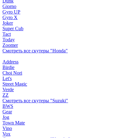
Dunk
Giorno
Gyro UP
Gyro X
Joker
Super Cub
Tact
Today
Zoomer
Смотреть все скутеры "Honda"
Address
Birdie
Choi Nori
Let's
Street Magic
Verde
ZZ
Смотреть все скутеры "Suzuki"
BWS
Gear
Jog
Town Mate
Vino
Vox