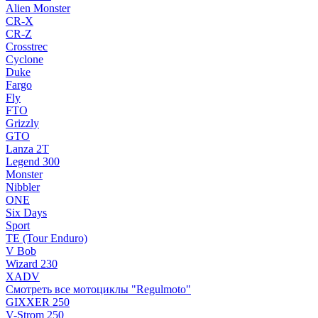
Alien Monster
CR-X
CR-Z
Crosstrec
Cyclone
Duke
Fargo
Fly
FTO
Grizzly
GTO
Lanza 2T
Legend 300
Monster
Nibbler
ONE
Six Days
Sport
TE (Tour Enduro)
V Bob
Wizard 230
XADV
Смотреть все мотоциклы "Regulmoto"
GIXXER 250
V-Strom 250