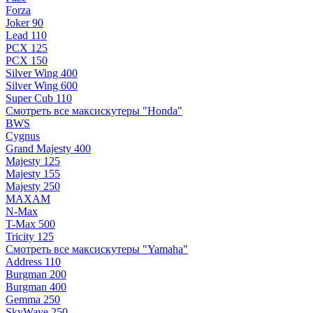
Forza
Joker 90
Lead 110
PCX 125
PCX 150
Silver Wing 400
Silver Wing 600
Super Cub 110
Смотреть все максискутеры "Honda"
BWS
Cygnus
Grand Majesty 400
Majesty 125
Majesty 155
Majesty 250
MAXAM
N-Max
T-Max 500
Tricity 125
Смотреть все максискутеры "Yamaha"
Address 110
Burgman 200
Burgman 400
Gemma 250
SkyWave 250