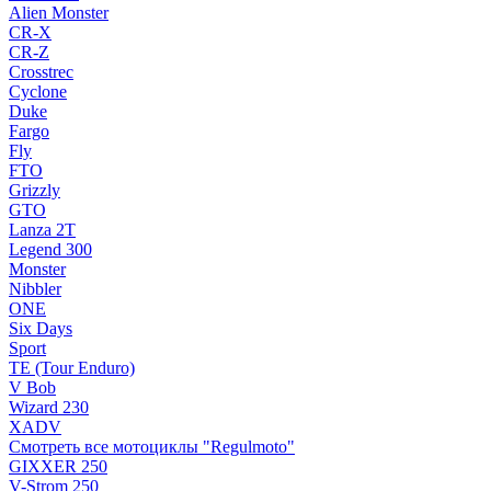
Alien Monster
CR-X
CR-Z
Crosstrec
Cyclone
Duke
Fargo
Fly
FTO
Grizzly
GTO
Lanza 2T
Legend 300
Monster
Nibbler
ONE
Six Days
Sport
TE (Tour Enduro)
V Bob
Wizard 230
XADV
Смотреть все мотоциклы "Regulmoto"
GIXXER 250
V-Strom 250