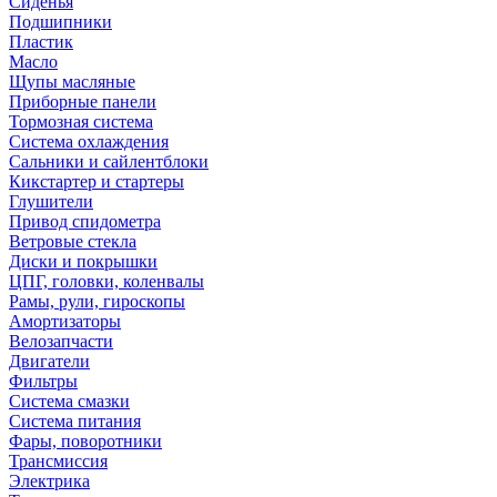
Сиденья
Подшипники
Пластик
Масло
Щупы масляные
Приборные панели
Тормозная система
Система охлаждения
Сальники и сайлентблоки
Кикстартер и стартеры
Глушители
Привод спидометра
Ветровые стекла
Диски и покрышки
ЦПГ, головки, коленвалы
Рамы, рули, гироскопы
Амортизаторы
Велозапчасти
Двигатели
Фильтры
Система смазки
Система питания
Фары, поворотники
Трансмиссия
Электрика