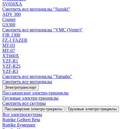
SV650XA
Смотреть все мотоциклы "Suzuki"
ADV 300
Cruiser
GS300
Смотреть все мотоциклы "VMC (Vento)"
FJR 1300
FZ-1 FAZER
MT-03
MT-07
XT660X
YZF-R1
YZF-R25
YZF-R3
Смотреть все мотоциклы "Yamaha"
Смотреть все мотоциклы
Электротранспорт
Пассажирские электро‑трициклы
Грузовые электро‑трициклы
Смотреть все скутеры
Пассажирские электро‑трициклы
Грузовые электро‑трициклы
Все электро­скутеры
Rutrike Gelbert Beta
Rutrike Бумеранг