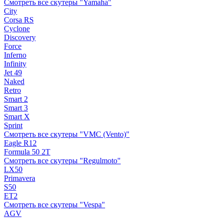
Смотреть все скутеры "Yamaha"
City
Corsa RS
Cyclone
Discovery
Force
Inferno
Infinity
Jet 49
Naked
Retro
Smart 2
Smart 3
Smart X
Sprint
Смотреть все скутеры "VMC (Vento)"
Eagle R12
Formula 50 2Т
Смотреть все скутеры "Regulmoto"
LX50
Primavera
S50
ET2
Смотреть все скутеры "Vespa"
AGV