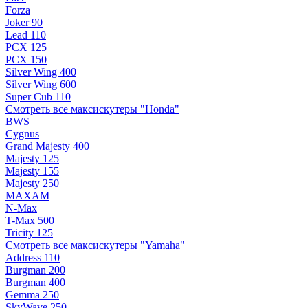
Forza
Joker 90
Lead 110
PCX 125
PCX 150
Silver Wing 400
Silver Wing 600
Super Cub 110
Смотреть все максискутеры "Honda"
BWS
Cygnus
Grand Majesty 400
Majesty 125
Majesty 155
Majesty 250
MAXAM
N-Max
T-Max 500
Tricity 125
Смотреть все максискутеры "Yamaha"
Address 110
Burgman 200
Burgman 400
Gemma 250
SkyWave 250