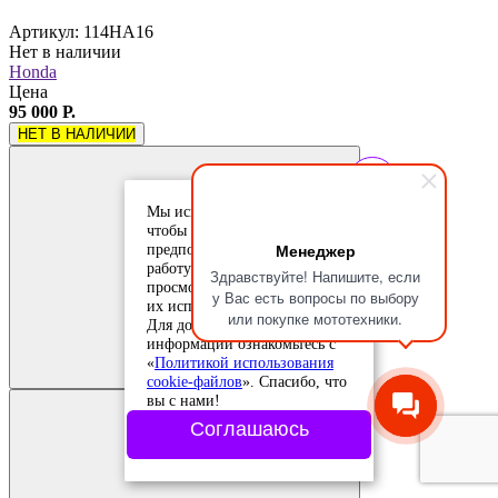
Артикул: 114HA16
Нет в наличии
Honda
Цена
95 000 Р.
НЕТ В НАЛИЧИИ
Мы используем cookie-файлы,
чтобы учесть ваши
Менеджер
предпочтения и улучшить
работу сайта. Продолжая
Здравствуйте! Напишите, если
просмотр, вы соглашаетесь с
у Вас есть вопросы по выбору
их использованием.
или покупке мототехники.
Для дополнительной
Добавить в
информации ознакомьтесь с
сравнение
Добавлено в
«
Политикой использования
сравнение
cookie-файлов
». Спасибо, что
вы с нами!
Соглашаюсь