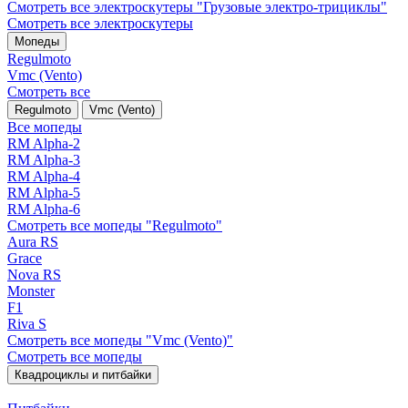
Смотреть все электро­скутеры "Грузовые электро‑трициклы"
Смотреть все электро­скутеры
Мопеды
Regulmoto
Vmc (Vento)
Смотреть все
Regulmoto
Vmc (Vento)
Все мопеды
RM Alpha-2
RM Alpha-3
RM Alpha-4
RM Alpha-5
RM Alpha-6
Смотреть все мопеды "Regulmoto"
Aura RS
Grace
Nova RS
Monster
F1
Riva S
Смотреть все мопеды "Vmc (Vento)"
Смотреть все мопеды
Квадроциклы и питбайки