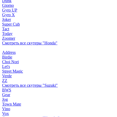
Dunk
Giorno
Gyro UP
Gyro X
Joker
Super Cub
Tact
Today
Zoomer
Смотреть все скутеры "Honda"
Address
Birdie
Choi Nori
Let's
Street Magic
Verde
ZZ
Смотреть все скутеры "Suzuki"
BWS
Gear
Jog
Town Mate
Vino
Vox