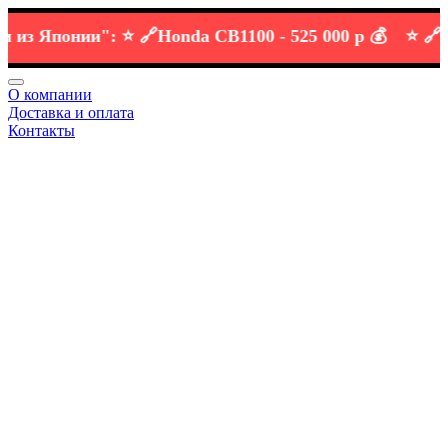
 Японии":
⭐️ 🔗
Honda CB1100 -
525 000 р 💰
⭐️ 🔗
KTM 
О компании
Доставка и оплата
Контакты