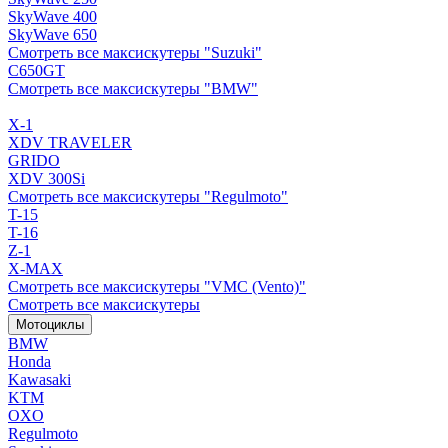
SkyWave 400
SkyWave 650
Смотреть все максискутеры "Suzuki"
C650GT
Смотреть все максискутеры "BMW"
X-1
XDV TRAVELER
GRIDO
XDV 300Si
Смотреть все максискутеры "Regulmoto"
T-15
T-16
Z-1
X-MAX
Смотреть все максискутеры "VMC (Vento)"
Смотреть все максискутеры
Мотоциклы
BMW
Honda
Kawasaki
KTM
OXO
Regulmoto