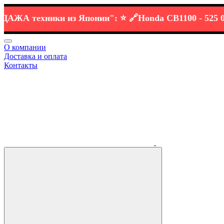
ЖА
техники
из Японии":
⭐️ 🔗
Honda CB1100 -
525 000 р 
О компании
Доставка и оплата
Контакты