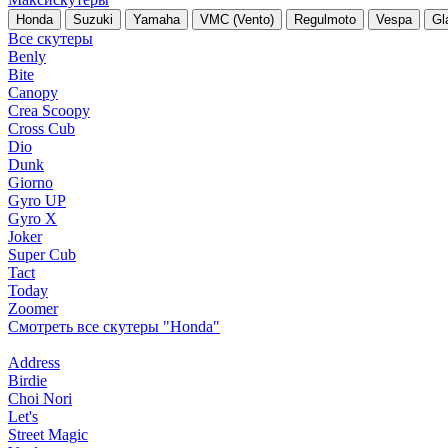
Honda
Suzuki
Yamaha
VMC (Vento)
Regulmoto
Vespa
Gl
Все скутеры
Benly
Bite
Canopy
Crea Scoopy
Cross Cub
Dio
Dunk
Giorno
Gyro UP
Gyro X
Joker
Super Cub
Tact
Today
Zoomer
Смотреть все скутеры "Honda"
Address
Birdie
Choi Nori
Let's
Street Magic