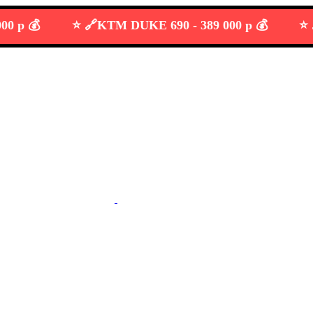
💰
⭐️ 🔗
KTM DUKE 690 -
389 000 р 💰
⭐️ 🔗
Su