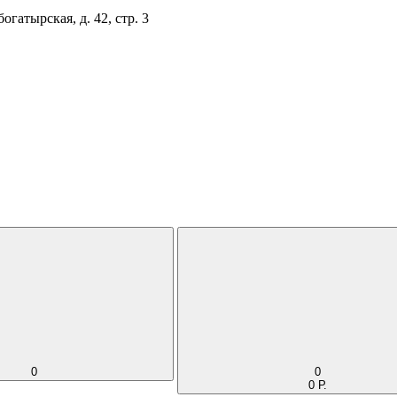
огатырская, д. 42, стр. 3
0
0
0 Р.