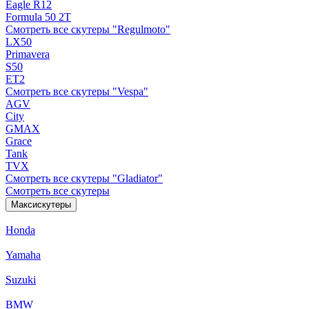
Eagle R12
Formula 50 2Т
Смотреть все скутеры "Regulmoto"
LX50
Primavera
S50
ET2
Смотреть все скутеры "Vespa"
AGV
City
GMAX
Grace
Tank
TVX
Смотреть все скутеры "Gladiator"
Смотреть все скутеры
Максискутеры
Honda
Yamaha
Suzuki
BMW