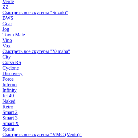
Verde
ZZ
Смотреть все скутеры "Suzuki"
BWS
Gear
Jog
Town Mate
Vino
Vox
Смотреть все скутеры "Yamaha"
City
Corsa RS
Cyclone
Discovery
Force
Inferno
Infinity
Jet 49
Naked
Retro
Smart 2
Smart 3
Smart X
Sprint
Смотреть все скутеры "VMC (Vento)"