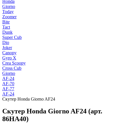
Honda
Giorno
Today
Zoomer
Bite
Tact
Dunk
Super Cub
Dio
Joker
Canopy
Gyro X
Crea Scoopy
Cross Cub
Giorno
AF-24
AF-70
AF-77
AF-24
Скутер Honda Giorno AF24
Скутер Honda Giorno AF24 (арт.
86HA40)