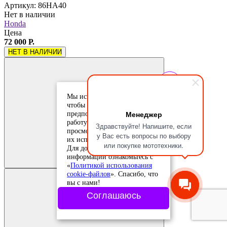
Артикул: 86HA40
Нет в наличии
Honda
Цена
72 000 Р.
НЕТ В НАЛИЧИИ
Мы используем cookie-файлы,
чтобы учесть ваши
Менеджер
предпочтения и улучшить
работу сайта. Продолжая
Здравствуйте! Напишите, если
просмотр, вы соглашаетесь с
у Вас есть вопросы по выбору
их использованием.
Добавить в
или покупке мототехники.
Для дополнительной
сравнение
Добавлено в
информации ознакомьтесь с
сравнение
«
Политикой использования
cookie-файлов
». Спасибо, что
вы с нами!
Соглашаюсь