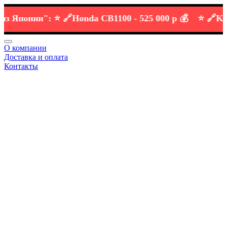
понии":
⭐️ 🔗
Honda CB1100 -
525 000 р 💰
⭐️ 🔗
KTM D
О компании
Доставка и оплата
Контакты