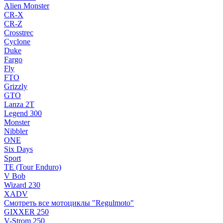
Alien Monster
CR-X
CR-Z
Crosstrec
Cyclone
Duke
Fargo
Fly
FTO
Grizzly
GTO
Lanza 2T
Legend 300
Monster
Nibbler
ONE
Six Days
Sport
TE (Tour Enduro)
V Bob
Wizard 230
XADV
Смотреть все мотоциклы "Regulmoto"
GIXXER 250
V-Strom 250