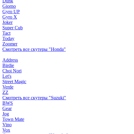
Dunk
Giorno
Gyro UP
Gyro X
Joker
Super Cub
Tact
Today
Zoomer
Смотреть все скутеры "Honda"
Address
Birdie
Choi Nori
Let's
Street Magic
Verde
ZZ
Смотреть все скутеры "Suzuki"
BWS
Gear
Jog
Town Mate
Vino
Vox