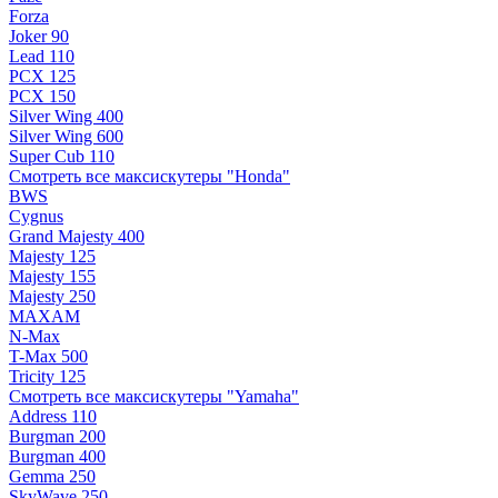
Forza
Joker 90
Lead 110
PCX 125
PCX 150
Silver Wing 400
Silver Wing 600
Super Cub 110
Смотреть все максискутеры "Honda"
BWS
Cygnus
Grand Majesty 400
Majesty 125
Majesty 155
Majesty 250
MAXAM
N-Max
T-Max 500
Tricity 125
Смотреть все максискутеры "Yamaha"
Address 110
Burgman 200
Burgman 400
Gemma 250
SkyWave 250