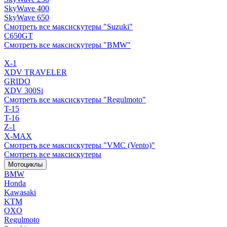
SkyWave 400
SkyWave 650
Смотреть все максискутеры "Suzuki"
C650GT
Смотреть все максискутеры "BMW"
X-1
XDV TRAVELER
GRIDO
XDV 300Si
Смотреть все максискутеры "Regulmoto"
T-15
T-16
Z-1
X-MAX
Смотреть все максискутеры "VMC (Vento)"
Смотреть все максискутеры
Мотоциклы
BMW
Honda
Kawasaki
KTM
OXO
Regulmoto