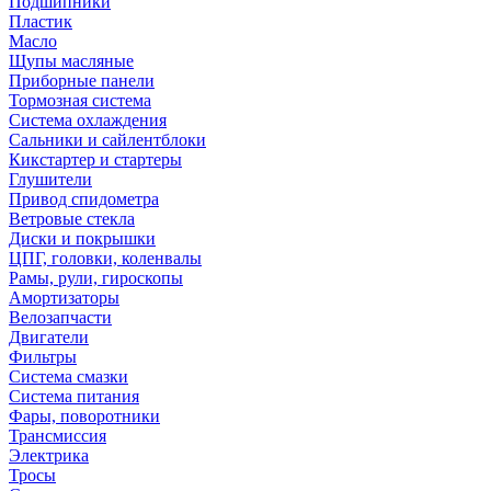
Подшипники
Пластик
Масло
Щупы масляные
Приборные панели
Тормозная система
Система охлаждения
Сальники и сайлентблоки
Кикстартер и стартеры
Глушители
Привод спидометра
Ветровые стекла
Диски и покрышки
ЦПГ, головки, коленвалы
Рамы, рули, гироскопы
Амортизаторы
Велозапчасти
Двигатели
Фильтры
Система смазки
Система питания
Фары, поворотники
Трансмиссия
Электрика
Тросы