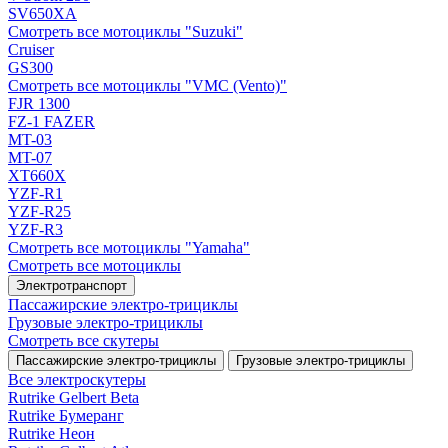
SV650XA
Смотреть все мотоциклы "Suzuki"
Cruiser
GS300
Смотреть все мотоциклы "VMC (Vento)"
FJR 1300
FZ-1 FAZER
MT-03
MT-07
XT660X
YZF-R1
YZF-R25
YZF-R3
Смотреть все мотоциклы "Yamaha"
Смотреть все мотоциклы
Электротранспорт
Пассажирские электро‑трициклы
Грузовые электро‑трициклы
Смотреть все скутеры
Пассажирские электро‑трициклы
Грузовые электро‑трициклы
Все электро­скутеры
Rutrike Gelbert Beta
Rutrike Бумеранг
Rutrike Неон