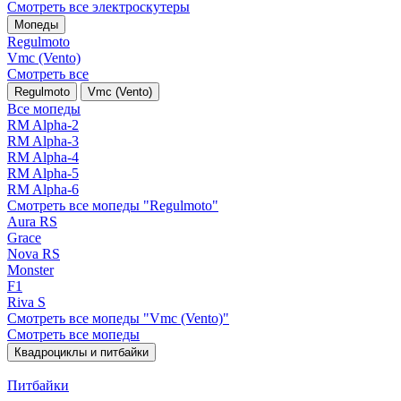
Смотреть все электро­скутеры
Мопеды
Regulmoto
Vmc (Vento)
Смотреть все
Regulmoto
Vmc (Vento)
Все мопеды
RM Alpha-2
RM Alpha-3
RM Alpha-4
RM Alpha-5
RM Alpha-6
Смотреть все мопеды "Regulmoto"
Aura RS
Grace
Nova RS
Monster
F1
Riva S
Смотреть все мопеды "Vmc (Vento)"
Смотреть все мопеды
Квадроциклы и питбайки
Питбайки