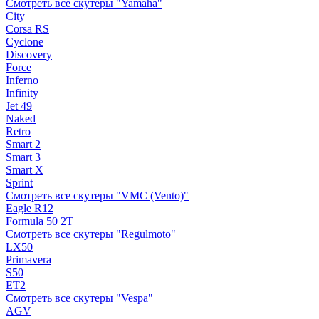
Смотреть все скутеры "Yamaha"
City
Corsa RS
Cyclone
Discovery
Force
Inferno
Infinity
Jet 49
Naked
Retro
Smart 2
Smart 3
Smart X
Sprint
Смотреть все скутеры "VMC (Vento)"
Eagle R12
Formula 50 2Т
Смотреть все скутеры "Regulmoto"
LX50
Primavera
S50
ET2
Смотреть все скутеры "Vespa"
AGV