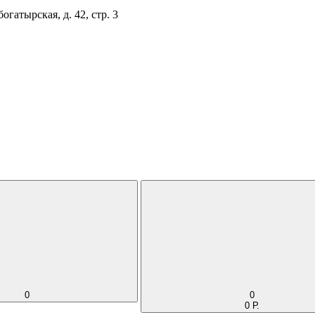
огатырская, д. 42, стр. 3
0
0
0 Р.