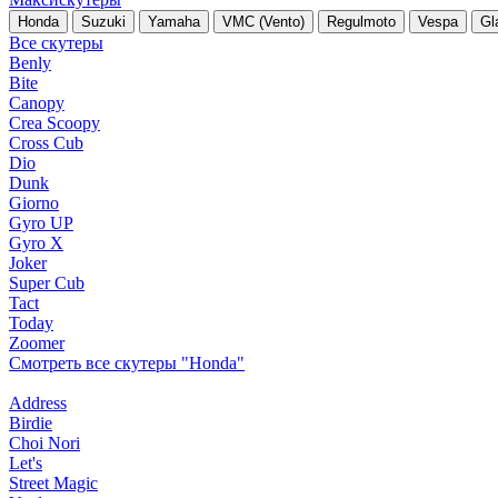
Honda
Suzuki
Yamaha
VMC (Vento)
Regulmoto
Vespa
Gl
Все скутеры
Benly
Bite
Canopy
Crea Scoopy
Cross Cub
Dio
Dunk
Giorno
Gyro UP
Gyro X
Joker
Super Cub
Tact
Today
Zoomer
Смотреть все скутеры "Honda"
Address
Birdie
Choi Nori
Let's
Street Magic