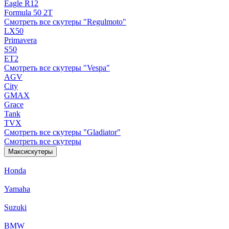
Eagle R12
Formula 50 2Т
Смотреть все скутеры "Regulmoto"
LX50
Primavera
S50
ET2
Смотреть все скутеры "Vespa"
AGV
City
GMAX
Grace
Tank
TVX
Смотреть все скутеры "Gladiator"
Смотреть все скутеры
Максискутеры
Honda
Yamaha
Suzuki
BMW