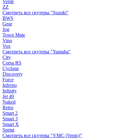
Verde
ZZ
Смотреть все скутеры "Suzuki"
BWS
Gear
Jog
Town Mate
Vino
Vox
Смотреть все скутеры "Yamaha"
City
Corsa RS
Cyclone
Discovery
Force
Inferno
Infinity
Jet 49
Naked
Retro
Smart 2
Smart 3
Smart X
Sprint
Смотреть все скутеры "VMC (Vento)"