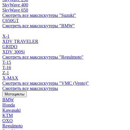
SkyWave 400
SkyWave 650
Смотреть все максискутеры "Suzuki"
C650GT
Смотреть все максискутеры "BMW"
X-1
XDV TRAVELER
GRIDO
XDV 300Si
Смотреть все максискутеры "Regulmoto"
T-15
T-16
Z-1
X-MAX
Смотреть все максискутеры "VMC (Vento)"
Смотреть все максискутеры
Мотоциклы
BMW
Honda
Kawasaki
KTM
OXO
Regulmoto