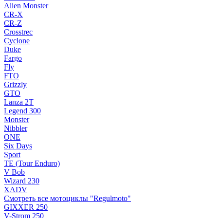
Alien Monster
CR-X
CR-Z
Crosstrec
Cyclone
Duke
Fargo
Fly
FTO
Grizzly
GTO
Lanza 2T
Legend 300
Monster
Nibbler
ONE
Six Days
Sport
TE (Tour Enduro)
V Bob
Wizard 230
XADV
Смотреть все мотоциклы "Regulmoto"
GIXXER 250
V-Strom 250