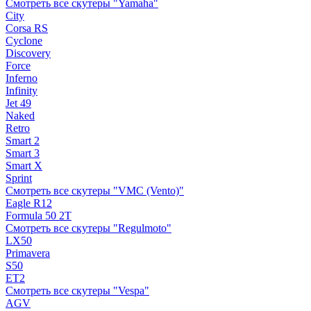
Смотреть все скутеры "Yamaha"
City
Corsa RS
Cyclone
Discovery
Force
Inferno
Infinity
Jet 49
Naked
Retro
Smart 2
Smart 3
Smart X
Sprint
Смотреть все скутеры "VMC (Vento)"
Eagle R12
Formula 50 2Т
Смотреть все скутеры "Regulmoto"
LX50
Primavera
S50
ET2
Смотреть все скутеры "Vespa"
AGV