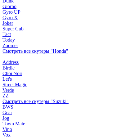
Dunk
Giorno
Gyro UP
Gyro X
Joker
Super Cub
Tact
Today
Zoomer
Смотреть все скутеры "Honda"
Address
Birdie
Choi Nori
Let's
Street Magic
Verde
ZZ
Смотреть все скутеры "Suzuki"
BWS
Gear
Jog
Town Mate
Vino
Vox