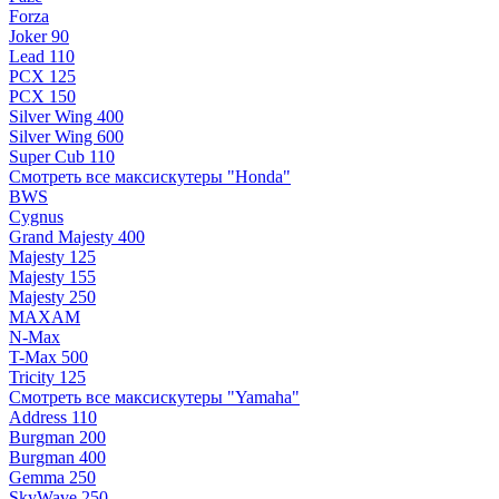
Forza
Joker 90
Lead 110
PCX 125
PCX 150
Silver Wing 400
Silver Wing 600
Super Cub 110
Смотреть все максискутеры "Honda"
BWS
Cygnus
Grand Majesty 400
Majesty 125
Majesty 155
Majesty 250
MAXAM
N-Max
T-Max 500
Tricity 125
Смотреть все максискутеры "Yamaha"
Address 110
Burgman 200
Burgman 400
Gemma 250
SkyWave 250