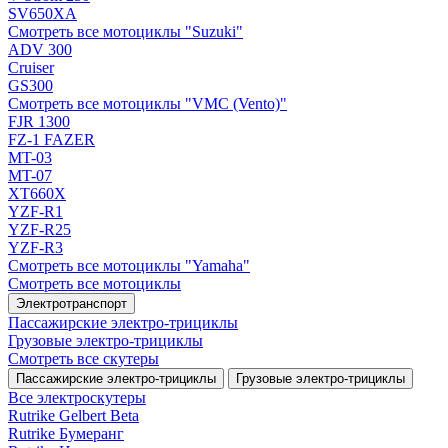
SV650XA
Смотреть все мотоциклы "Suzuki"
ADV 300
Cruiser
GS300
Смотреть все мотоциклы "VMC (Vento)"
FJR 1300
FZ-1 FAZER
MT-03
MT-07
XT660X
YZF-R1
YZF-R25
YZF-R3
Смотреть все мотоциклы "Yamaha"
Смотреть все мотоциклы
Электротранспорт
Пассажирские электро‑трициклы
Грузовые электро‑трициклы
Смотреть все скутеры
Пассажирские электро‑трициклы
Грузовые электро‑трициклы
Все электро­скутеры
Rutrike Gelbert Beta
Rutrike Бумеранг