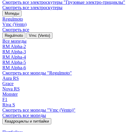
Смотреть все электро­скутеры "Грузовые электро‑трициклы"
Смотреть все электро­скутеры
Мопеды
Regulmoto
Vmc (Vento)
Смотреть все
Regulmoto
Vmc (Vento)
Все мопеды
RM Alpha-2
RM Alpha-3
RM Alpha-4
RM Alpha-5
RM Alpha-6
Смотреть все мопеды "Regulmoto"
Aura RS
Grace
Nova RS
Monster
F1
Riva S
Смотреть все мопеды "Vmc (Vento)"
Смотреть все мопеды
Квадроциклы и питбайки