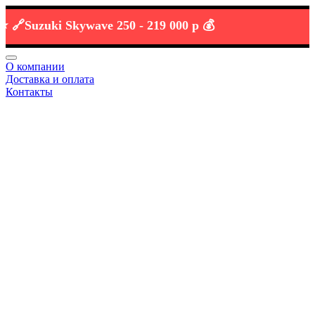
Suzuki Skywave 250 -
219 000 р 💰
О компании
Доставка и оплата
Контакты