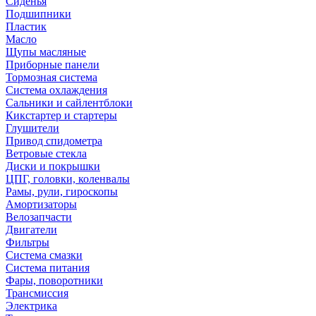
Сиденья
Подшипники
Пластик
Масло
Щупы масляные
Приборные панели
Тормозная система
Система охлаждения
Сальники и сайлентблоки
Кикстартер и стартеры
Глушители
Привод спидометра
Ветровые стекла
Диски и покрышки
ЦПГ, головки, коленвалы
Рамы, рули, гироскопы
Амортизаторы
Велозапчасти
Двигатели
Фильтры
Система смазки
Система питания
Фары, поворотники
Трансмиссия
Электрика