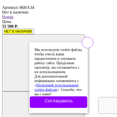
Артикул: 86HA34
Нет в наличии
Honda
Цена
55 500 Р.
НЕТ В НАЛИЧИИ
Мы используем cookie-файлы,
чтобы учесть ваши
предпочтения и улучшить
работу сайта. Продолжая
просмотр, вы соглашаетесь с
их использованием.
Для дополнительной
Добавить в
информации ознакомьтесь с
сравнение
Добавлено в
«
Политикой использования
сравнение
cookie-файлов
». Спасибо, что
вы с нами!
Соглашаюсь