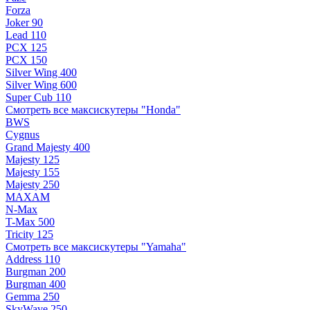
Forza
Joker 90
Lead 110
PCX 125
PCX 150
Silver Wing 400
Silver Wing 600
Super Cub 110
Смотреть все максискутеры "Honda"
BWS
Cygnus
Grand Majesty 400
Majesty 125
Majesty 155
Majesty 250
MAXAM
N-Max
T-Max 500
Tricity 125
Смотреть все максискутеры "Yamaha"
Address 110
Burgman 200
Burgman 400
Gemma 250
SkyWave 250