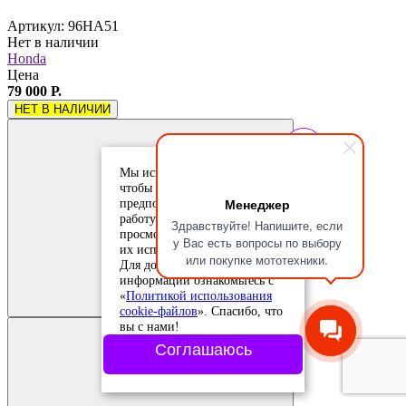
Артикул: 96HA51
Нет в наличии
Honda
Цена
79 000 Р.
НЕТ В НАЛИЧИИ
Мы используем cookie-файлы,
чтобы учесть ваши
Менеджер
предпочтения и улучшить
работу сайта. Продолжая
Здравствуйте! Напишите, если
просмотр, вы соглашаетесь с
у Вас есть вопросы по выбору
их использованием.
или покупке мототехники.
Для дополнительной
Добавить в
информации ознакомьтесь с
сравнение
Добавлено в
«
Политикой использования
сравнение
cookie-файлов
». Спасибо, что
вы с нами!
Соглашаюсь