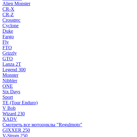
Alien Monster
CR-X
CR-Z
Crosstrec
Cyclone
Duke
Fargo
Fly
FTO
Grizzly
GTO
Lanza 2T
Legend 300
Monster
Nibbler
ONE
Six Days
Sport
TE (Tour Enduro)
V Bob
Wizard 230
XADV
Смотреть все мотоциклы "Regulmoto"
GIXXER 250
V-Strom 250