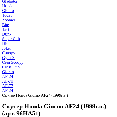
Gladiator
Honda
Giorno
Today
Zoomer
Bite
Tact
Dunk
Super Cub
Dio
Joker
Canopy
Gyro X
Crea Scoopy
Cross Cub
Giorno
AF-24
AF-70
AF-77
AF-24
Скутер Honda Giorno AF24 (1999г.в.)
Скутер Honda Giorno AF24 (1999г.в.)
(арт. 96HA51)