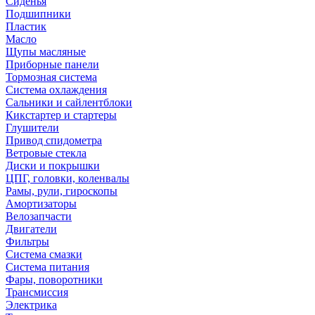
Сиденья
Подшипники
Пластик
Масло
Щупы масляные
Приборные панели
Тормозная система
Система охлаждения
Сальники и сайлентблоки
Кикстартер и стартеры
Глушители
Привод спидометра
Ветровые стекла
Диски и покрышки
ЦПГ, головки, коленвалы
Рамы, рули, гироскопы
Амортизаторы
Велозапчасти
Двигатели
Фильтры
Система смазки
Система питания
Фары, поворотники
Трансмиссия
Электрика