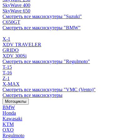
SkyWave 400
SkyWave 650
Смотреть все максискутеры "Suzuki"
C650GT
Смотреть все максискутеры "BMW"
X-1
XDV TRAVELER
GRIDO
XDV 300Si
Смотреть все максискутеры "Regulmoto"
T-15
T-16
Z-1
X-MAX
Смотреть все максискутеры "VMC (Vento)"
Смотреть все максискутеры
Мотоциклы
BMW
Honda
Kawasaki
KTM
OXO
Regulmoto