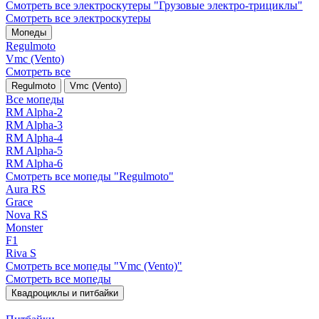
Смотреть все электро­скутеры "Грузовые электро‑трициклы"
Смотреть все электро­скутеры
Мопеды
Regulmoto
Vmc (Vento)
Смотреть все
Regulmoto
Vmc (Vento)
Все мопеды
RM Alpha-2
RM Alpha-3
RM Alpha-4
RM Alpha-5
RM Alpha-6
Смотреть все мопеды "Regulmoto"
Aura RS
Grace
Nova RS
Monster
F1
Riva S
Смотреть все мопеды "Vmc (Vento)"
Смотреть все мопеды
Квадроциклы и питбайки