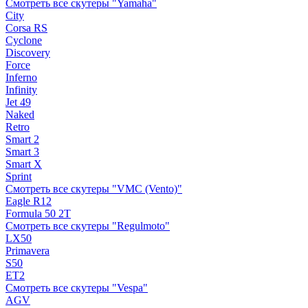
Смотреть все скутеры "Yamaha"
City
Corsa RS
Cyclone
Discovery
Force
Inferno
Infinity
Jet 49
Naked
Retro
Smart 2
Smart 3
Smart X
Sprint
Смотреть все скутеры "VMC (Vento)"
Eagle R12
Formula 50 2Т
Смотреть все скутеры "Regulmoto"
LX50
Primavera
S50
ET2
Смотреть все скутеры "Vespa"
AGV