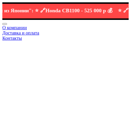
 Японии":
⭐️ 🔗
Honda CB1100 -
525 000 р 💰
⭐️ 🔗
KTM 
О компании
Доставка и оплата
Контакты