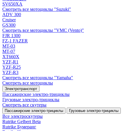
SV650XA
Смотреть все мотоциклы "Suzuki"
ADV 300
Cruiser
GS300
Смотреть все мотоциклы "VMC (Vento)"
FJR 1300
FZ-1 FAZER
MT-03
MT-07
XT660X
YZF-R1
YZF-R25
YZF-R3
Смотреть все мотоциклы "Yamaha"
Смотреть все мотоциклы
Электротранспорт
Пассажирские электро‑трициклы
Грузовые электро‑трициклы
Смотреть все скутеры
Пассажирские электро‑трициклы
Грузовые электро‑трициклы
Все электро­скутеры
Rutrike Gelbert Beta
Rutrike Бумеранг