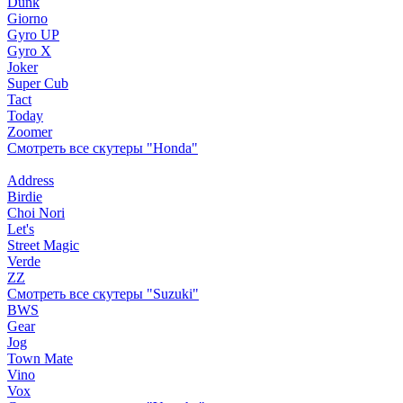
Dunk
Giorno
Gyro UP
Gyro X
Joker
Super Cub
Tact
Today
Zoomer
Смотреть все скутеры "Honda"
Address
Birdie
Choi Nori
Let's
Street Magic
Verde
ZZ
Смотреть все скутеры "Suzuki"
BWS
Gear
Jog
Town Mate
Vino
Vox