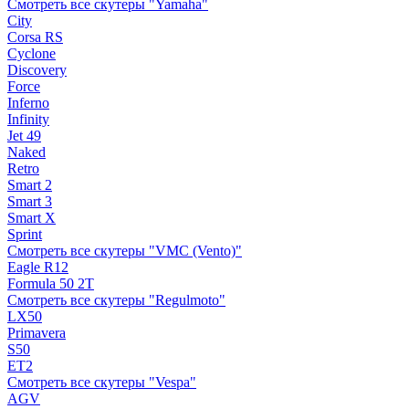
Смотреть все скутеры "Yamaha"
City
Corsa RS
Cyclone
Discovery
Force
Inferno
Infinity
Jet 49
Naked
Retro
Smart 2
Smart 3
Smart X
Sprint
Смотреть все скутеры "VMC (Vento)"
Eagle R12
Formula 50 2Т
Смотреть все скутеры "Regulmoto"
LX50
Primavera
S50
ET2
Смотреть все скутеры "Vespa"
AGV