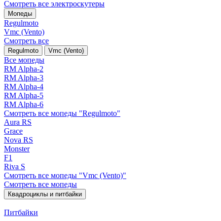
Смотреть все электро­скутеры
Мопеды
Regulmoto
Vmc (Vento)
Смотреть все
Regulmoto
Vmc (Vento)
Все мопеды
RM Alpha-2
RM Alpha-3
RM Alpha-4
RM Alpha-5
RM Alpha-6
Смотреть все мопеды "Regulmoto"
Aura RS
Grace
Nova RS
Monster
F1
Riva S
Смотреть все мопеды "Vmc (Vento)"
Смотреть все мопеды
Квадроциклы и питбайки
Питбайки