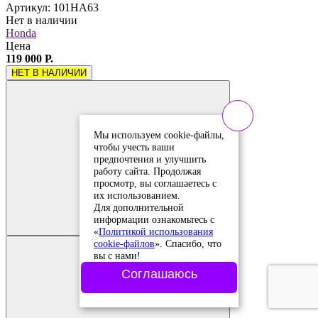
Артикул: 101HA63
Нет в наличии
Honda
Цена
119 000 Р.
НЕТ В НАЛИЧИИ
Мы используем cookie-файлы,
чтобы учесть ваши
предпочтения и улучшить
работу сайта. Продолжая
просмотр, вы соглашаетесь с
их использованием.
Добавить в
Для дополнительной
сравнение
Добавлено в
информации ознакомьтесь с
сравнение
«
Политикой использования
cookie-файлов
». Спасибо, что
вы с нами!
Соглашаюсь