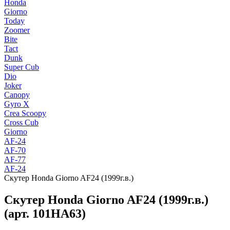
Honda
Giorno
Today
Zoomer
Bite
Tact
Dunk
Super Cub
Dio
Joker
Canopy
Gyro X
Crea Scoopy
Cross Cub
Giorno
AF-24
AF-70
AF-77
AF-24
Скутер Honda Giorno AF24 (1999г.в.)
Скутер Honda Giorno AF24 (1999г.в.)
(арт. 101HA63)