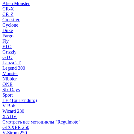
Alien Monster
CR-X
CR-Z
Crosstrec
Cyclone
Duke
Fargo
Fly
FTO
Grizzly
GTO
Lanza 2T
Legend 300
Monster
Nibbler
ONE
Six Days
Sport
TE (Tour Enduro)
V Bob
Wizard 230
XADV
Смотреть все мотоциклы "Regulmoto"
GIXXER 250
V-Strom 250