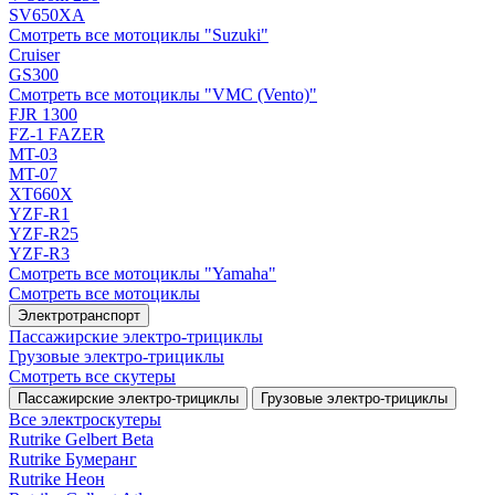
SV650XA
Смотреть все мотоциклы "Suzuki"
Cruiser
GS300
Смотреть все мотоциклы "VMC (Vento)"
FJR 1300
FZ-1 FAZER
MT-03
MT-07
XT660X
YZF-R1
YZF-R25
YZF-R3
Смотреть все мотоциклы "Yamaha"
Смотреть все мотоциклы
Электротранспорт
Пассажирские электро‑трициклы
Грузовые электро‑трициклы
Смотреть все скутеры
Пассажирские электро‑трициклы
Грузовые электро‑трициклы
Все электро­скутеры
Rutrike Gelbert Beta
Rutrike Бумеранг
Rutrike Неон