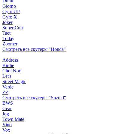
Dunk
Giorno
Gyro UP
Gyro X
Joker
Super Cub
Tact
Today
Zoomer
Смотреть все скутеры "Honda"
Address
Birdie
Choi Nori
Let's
Street Magic
Verde
ZZ
Смотреть все скутеры "Suzuki"
BWS
Gear
Jog
Town Mate
Vino
Vox