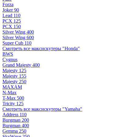
Forza
Joker 90
Lead 110
PCX 125
PCX 150
Silver Wing 400
Silver Wing 600
Super Cub 110
Смотреть все максискутеры "Honda"
BWS
Cygnus
Grand Majesty 400
Majesty 125
Majesty 155
Majesty 250
MAXAM
N-Max
T-Max 500
Tricity 125
Смотреть все максискутеры "Yamaha"
Address 110
Burgman 200
Burgman 400
Gemma 250
SkyWave 250