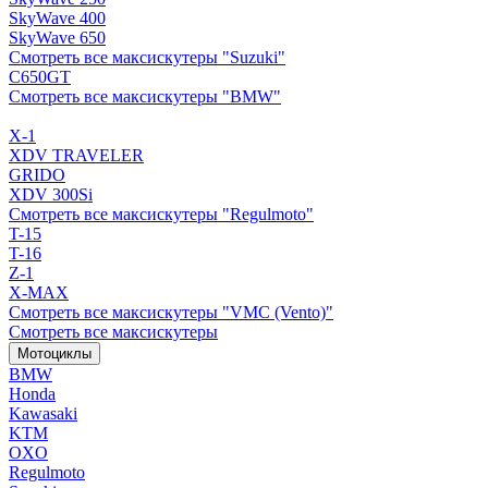
SkyWave 400
SkyWave 650
Смотреть все максискутеры "Suzuki"
C650GT
Смотреть все максискутеры "BMW"
X-1
XDV TRAVELER
GRIDO
XDV 300Si
Смотреть все максискутеры "Regulmoto"
T-15
T-16
Z-1
X-MAX
Смотреть все максискутеры "VMC (Vento)"
Смотреть все максискутеры
Мотоциклы
BMW
Honda
Kawasaki
KTM
OXO
Regulmoto