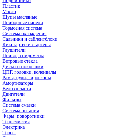
Подшипники
Пластик
Масло
Щупы масляные
Приборные панели
Тормозная система
Система охлаждения
Сальники и сайлентблоки
Кикстартер и стартеры
Глушители
Привод спидометра
Ветровые стекла
Диски и покрышки
ЦПГ, головки, коленвалы
Рамы, рули, гироскопы
Амортизаторы
Велозапчасти
Двигатели
Фильтры
Система смазки
Система питания
Фары, поворотники
Трансмиссия
Электрика
Тросы