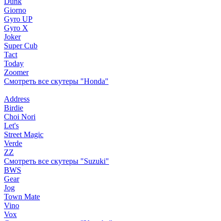
Dunk
Giorno
Gyro UP
Gyro X
Joker
Super Cub
Tact
Today
Zoomer
Смотреть все скутеры "Honda"
Address
Birdie
Choi Nori
Let's
Street Magic
Verde
ZZ
Смотреть все скутеры "Suzuki"
BWS
Gear
Jog
Town Mate
Vino
Vox