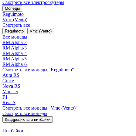
Смотреть все электро­скутеры
Мопеды
Regulmoto
Vmc (Vento)
Смотреть все
Regulmoto
Vmc (Vento)
Все мопеды
RM Alpha-2
RM Alpha-3
RM Alpha-4
RM Alpha-5
RM Alpha-6
Смотреть все мопеды "Regulmoto"
Aura RS
Grace
Nova RS
Monster
F1
Riva S
Смотреть все мопеды "Vmc (Vento)"
Смотреть все мопеды
Квадроциклы и питбайки
Питбайки