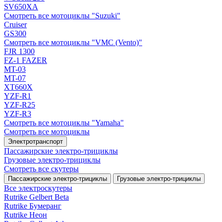
SV650XA
Смотреть все мотоциклы "Suzuki"
Cruiser
GS300
Смотреть все мотоциклы "VMC (Vento)"
FJR 1300
FZ-1 FAZER
MT-03
MT-07
XT660X
YZF-R1
YZF-R25
YZF-R3
Смотреть все мотоциклы "Yamaha"
Смотреть все мотоциклы
Электротранспорт
Пассажирские электро‑трициклы
Грузовые электро‑трициклы
Смотреть все скутеры
Пассажирские электро‑трициклы
Грузовые электро‑трициклы
Все электро­скутеры
Rutrike Gelbert Beta
Rutrike Бумеранг
Rutrike Неон