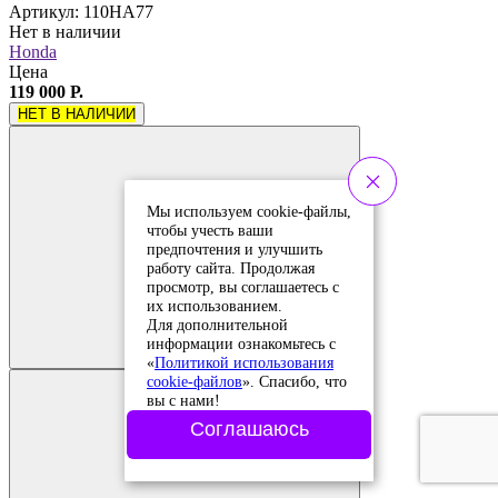
Артикул: 110HA77
Нет в наличии
Honda
Цена
119 000 Р.
НЕТ В НАЛИЧИИ
Мы используем cookie-файлы,
чтобы учесть ваши
предпочтения и улучшить
работу сайта. Продолжая
просмотр, вы соглашаетесь с
их использованием.
Добавить в
Для дополнительной
сравнение
Добавлено в
информации ознакомьтесь с
сравнение
«
Политикой использования
cookie-файлов
». Спасибо, что
вы с нами!
Соглашаюсь