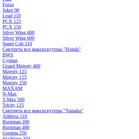
Forza
Joker 90
Lead 110
PCX 125
PCX 150
Silver Wing 400
Silver Wing 600
Super Cub 110
Смотреть все максискутеры "Honda"
BWS
Cygnus
Grand Majesty 400
Majesty 125
Majesty 155
Majesty 250
MAXAM
N-Max
T-Max 500
Tricity 125
Смотреть все максискутеры "Yamaha"
Address 110
Burgman 200
Burgman 400
Gemma 250
SkyWave 250