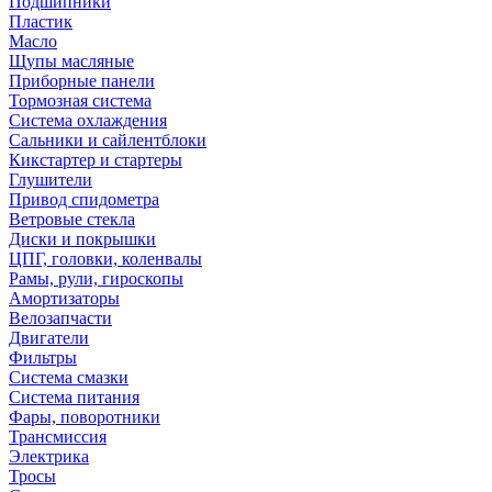
Подшипники
Пластик
Масло
Щупы масляные
Приборные панели
Тормозная система
Система охлаждения
Сальники и сайлентблоки
Кикстартер и стартеры
Глушители
Привод спидометра
Ветровые стекла
Диски и покрышки
ЦПГ, головки, коленвалы
Рамы, рули, гироскопы
Амортизаторы
Велозапчасти
Двигатели
Фильтры
Система смазки
Система питания
Фары, поворотники
Трансмиссия
Электрика
Тросы