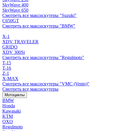
SkyWave 400
SkyWave 650
Смотреть все максискутеры "Suzuki"
C650GT
Смотреть все максискутеры "BMW"
X-1
XDV TRAVELER
GRIDO
XDV 300Si
Смотреть все максискутеры "Regulmoto"
T-15
T-16
Z-1
X-MAX
Смотреть все максискутеры "VMC (Vento)"
Смотреть все максискутеры
Мотоциклы
BMW
Honda
Kawasaki
KTM
OXO
Regulmoto