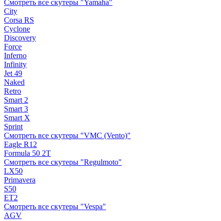
Смотреть все скутеры "Yamaha"
City
Corsa RS
Cyclone
Discovery
Force
Inferno
Infinity
Jet 49
Naked
Retro
Smart 2
Smart 3
Smart X
Sprint
Смотреть все скутеры "VMC (Vento)"
Eagle R12
Formula 50 2Т
Смотреть все скутеры "Regulmoto"
LX50
Primavera
S50
ET2
Смотреть все скутеры "Vespa"
AGV