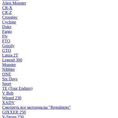
Alien Monster
CR-X
CR-Z
Crosstrec
Cyclone
Duke
Fargo
Fly
FTO
Grizzly
GTO
Lanza 2T
Legend 300
Monster
Nibbler
ONE
Six Days
Sport
TE (Tour Enduro)
V Bob
Wizard 230
XADV
Смотреть все мотоциклы "Regulmoto"
GIXXER 250
V-Strom 250