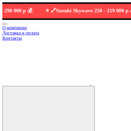
 000 р 💰
⭐️ 🔗
Suzuki Skywave 250 -
219 000 р 💰
О компании
Доставка и оплата
Контакты