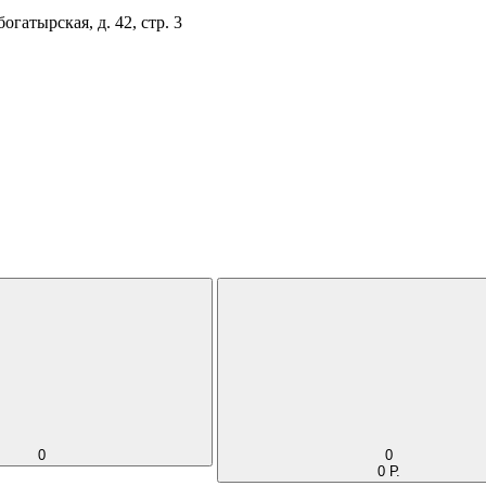
огатырская, д. 42, стр. 3
0
0
0 Р.