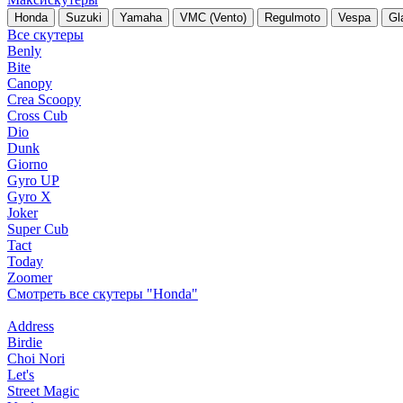
Honda
Suzuki
Yamaha
VMC (Vento)
Regulmoto
Vespa
Gl
Все скутеры
Benly
Bite
Canopy
Crea Scoopy
Cross Cub
Dio
Dunk
Giorno
Gyro UP
Gyro X
Joker
Super Cub
Tact
Today
Zoomer
Смотреть все скутеры "Honda"
Address
Birdie
Choi Nori
Let's
Street Magic