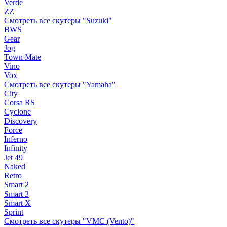
Verde
ZZ
Смотреть все скутеры "Suzuki"
BWS
Gear
Jog
Town Mate
Vino
Vox
Смотреть все скутеры "Yamaha"
City
Corsa RS
Cyclone
Discovery
Force
Inferno
Infinity
Jet 49
Naked
Retro
Smart 2
Smart 3
Smart X
Sprint
Смотреть все скутеры "VMC (Vento)"