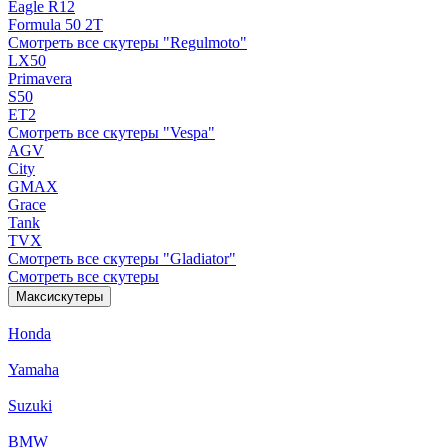
Eagle R12
Formula 50 2Т
Смотреть все скутеры "Regulmoto"
LX50
Primavera
S50
ET2
Смотреть все скутеры "Vespa"
AGV
City
GMAX
Grace
Tank
TVX
Смотреть все скутеры "Gladiator"
Смотреть все скутеры
Максискутеры
Honda
Yamaha
Suzuki
BMW