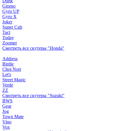
Dunk
Giorno
Gyro UP
Gyro X
Joker
Super Cub
Tact
Today
Zoomer
Смотреть все скутеры "Honda"
Address
Birdie
Choi Nori
Let's
Street Magic
Verde
ZZ
Смотреть все скутеры "Suzuki"
BWS
Gear
Jog
Town Mate
Vino
Vox