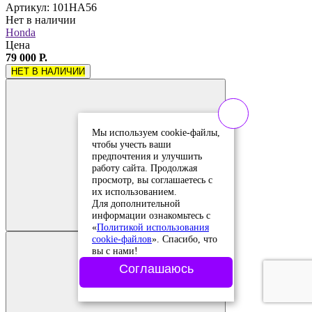
Артикул: 101HA56
Нет в наличии
Honda
Цена
79 000 Р.
НЕТ В НАЛИЧИИ
Мы используем cookie-файлы,
чтобы учесть ваши
предпочтения и улучшить
работу сайта. Продолжая
просмотр, вы соглашаетесь с
их использованием.
Добавить в
Для дополнительной
сравнение
Добавлено в
информации ознакомьтесь с
сравнение
«
Политикой использования
cookie-файлов
». Спасибо, что
вы с нами!
Соглашаюсь