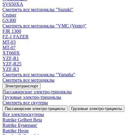
SV650XA
Смотреть все мотоциклы "Suzuki"
Cruiser
GS300
Смотреть все мотоциклы "VMC (Vento)"
FJR 1300
FZ-1 FAZER
MT-03
MT-07
XT660X
YZF-R1
YZF-R25
YZF-R3
Смотреть все мотоциклы "Yamaha"
Смотреть все мотоциклы
Электротранспорт
Пассажирские электро‑трициклы
Грузовые электро‑трициклы
Смотреть все скутеры
Пассажирские электро‑трициклы
Грузовые электро‑трициклы
Все электро­скутеры
Rutrike Gelbert Beta
Rutrike Бумеранг
Rutrike Неон