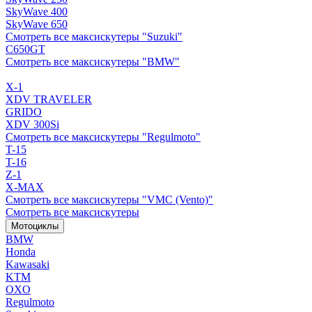
SkyWave 400
SkyWave 650
Смотреть все максискутеры "Suzuki"
C650GT
Смотреть все максискутеры "BMW"
X-1
XDV TRAVELER
GRIDO
XDV 300Si
Смотреть все максискутеры "Regulmoto"
T-15
T-16
Z-1
X-MAX
Смотреть все максискутеры "VMC (Vento)"
Смотреть все максискутеры
Мотоциклы
BMW
Honda
Kawasaki
KTM
OXO
Regulmoto