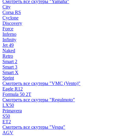
Смотреть все скутеры "Yamaha"
City
Corsa RS
Cyclone
Discovery
Force
Inferno
Infinity
Jet 49
Naked
Retro
Smart 2
Smart 3
Smart X
Sprint
Смотреть все скутеры "VMC (Vento)"
Eagle R12
Formula 50 2Т
Смотреть все скутеры "Regulmoto"
LX50
Primavera
S50
ET2
Смотреть все скутеры "Vespa"
AGV