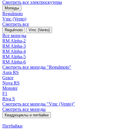
Смотреть все электро­скутеры
Мопеды
Regulmoto
Vmc (Vento)
Смотреть все
Regulmoto
Vmc (Vento)
Все мопеды
RM Alpha-2
RM Alpha-3
RM Alpha-4
RM Alpha-5
RM Alpha-6
Смотреть все мопеды "Regulmoto"
Aura RS
Grace
Nova RS
Monster
F1
Riva S
Смотреть все мопеды "Vmc (Vento)"
Смотреть все мопеды
Квадроциклы и питбайки
Питбайки