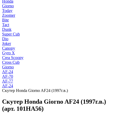
Honda
Giorno
Today
Zoomer
Bite
Tact
Dunk
Super Cub
Dio
Joker
Canopy
Gyro X
Crea Scoopy
Cross Cub
Giorno
AF-24
AF-70
AF-77
AF-24
Скутер Honda Giorno AF24 (1997г.в.)
Скутер Honda Giorno AF24 (1997г.в.)
(арт. 101HA56)