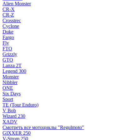
Alien Monster
CR-X
CR-Z
Crosstrec
Cyclone
Duke
Fargo
Fly
FTO
Grizzly
GTO
Lanza 2T
Legend 300
Monster
Nibbler
ONE
Six Days
Sport
TE (Tour Enduro)
V Bob
Wizard 230
XADV
Смотреть все мотоциклы "Regulmoto"
GIXXER 250
V-Strom 250