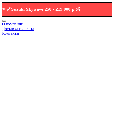

Suzuki Skywave 250 -
219 000 р 💰
О компании
Доставка и оплата
Контакты