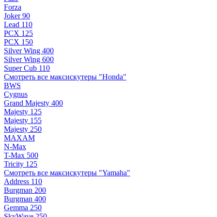
Forza
Joker 90
Lead 110
PCX 125
PCX 150
Silver Wing 400
Silver Wing 600
Super Cub 110
Смотреть все максискутеры "Honda"
BWS
Cygnus
Grand Majesty 400
Majesty 125
Majesty 155
Majesty 250
MAXAM
N-Max
T-Max 500
Tricity 125
Смотреть все максискутеры "Yamaha"
Address 110
Burgman 200
Burgman 400
Gemma 250
SkyWave 250