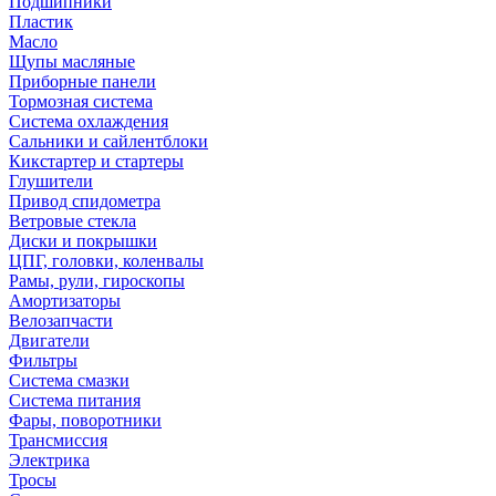
Подшипники
Пластик
Масло
Щупы масляные
Приборные панели
Тормозная система
Система охлаждения
Сальники и сайлентблоки
Кикстартер и стартеры
Глушители
Привод спидометра
Ветровые стекла
Диски и покрышки
ЦПГ, головки, коленвалы
Рамы, рули, гироскопы
Амортизаторы
Велозапчасти
Двигатели
Фильтры
Система смазки
Система питания
Фары, поворотники
Трансмиссия
Электрика
Тросы