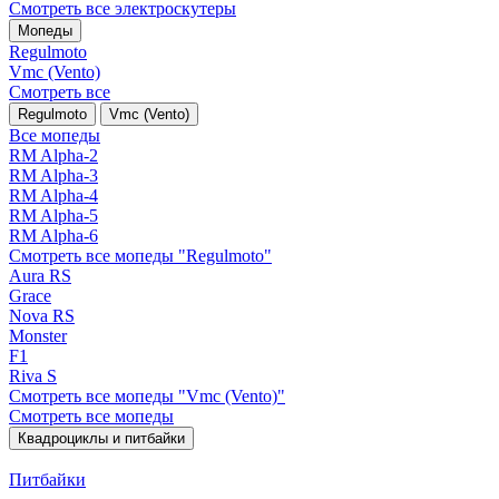
Смотреть все электро­скутеры
Мопеды
Regulmoto
Vmc (Vento)
Смотреть все
Regulmoto
Vmc (Vento)
Все мопеды
RM Alpha-2
RM Alpha-3
RM Alpha-4
RM Alpha-5
RM Alpha-6
Смотреть все мопеды "Regulmoto"
Aura RS
Grace
Nova RS
Monster
F1
Riva S
Смотреть все мопеды "Vmc (Vento)"
Смотреть все мопеды
Квадроциклы и питбайки
Питбайки