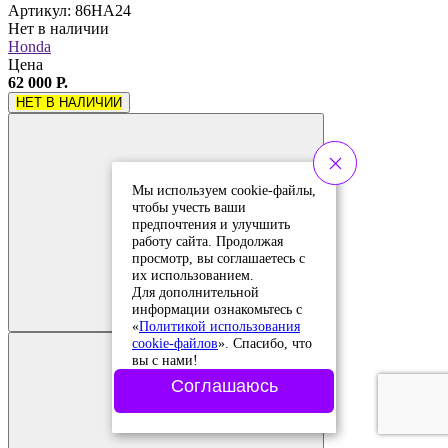
Артикул: 86HA24
Нет в наличии
Honda
Цена
62 000 Р.
НЕТ В НАЛИЧИИ
Мы используем cookie-файлы,
чтобы учесть ваши
предпочтения и улучшить
работу сайта. Продолжая
просмотр, вы соглашаетесь с
их использованием.
Добавить в
Для дополнительной
сравнение
Добавлено в
информации ознакомьтесь с
сравнение
«
Политикой использования
cookie-файлов
». Спасибо, что
вы с нами!
Соглашаюсь