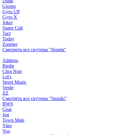
Dunk
Giorno
Gyro UP
Gyro X
Joker
Super Cub
Tact
Today
Zoomer
Смотреть все скутеры "Honda"
Address
Birdie
Choi Nori
Let's
Street Magic
Verde
ZZ
Смотреть все скутеры "Suzuki"
BWS
Gear
Jog
Town Mate
Vino
Vox