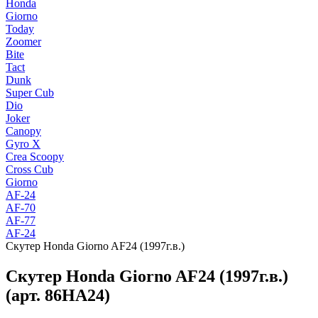
Honda
Giorno
Today
Zoomer
Bite
Tact
Dunk
Super Cub
Dio
Joker
Canopy
Gyro X
Crea Scoopy
Cross Cub
Giorno
AF-24
AF-70
AF-77
AF-24
Скутер Honda Giorno AF24 (1997г.в.)
Скутер Honda Giorno AF24 (1997г.в.)
(арт. 86HA24)