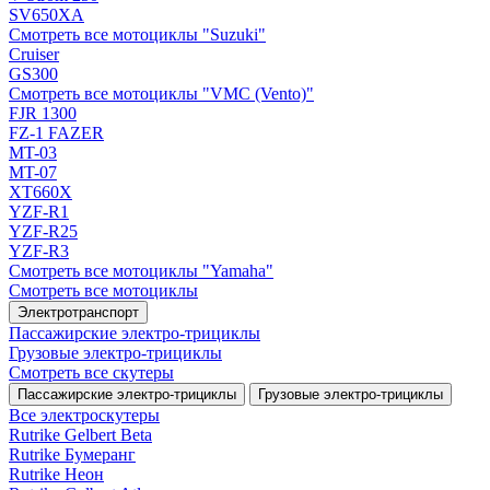
SV650XA
Смотреть все мотоциклы "Suzuki"
Cruiser
GS300
Смотреть все мотоциклы "VMC (Vento)"
FJR 1300
FZ-1 FAZER
MT-03
MT-07
XT660X
YZF-R1
YZF-R25
YZF-R3
Смотреть все мотоциклы "Yamaha"
Смотреть все мотоциклы
Электротранспорт
Пассажирские электро‑трициклы
Грузовые электро‑трициклы
Смотреть все скутеры
Пассажирские электро‑трициклы
Грузовые электро‑трициклы
Все электро­скутеры
Rutrike Gelbert Beta
Rutrike Бумеранг
Rutrike Неон