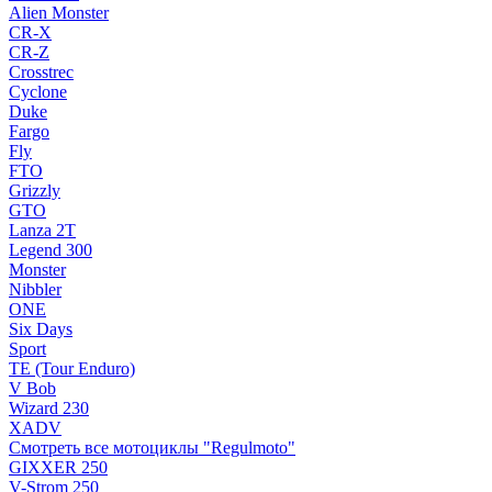
Alien Monster
CR-X
CR-Z
Crosstrec
Cyclone
Duke
Fargo
Fly
FTO
Grizzly
GTO
Lanza 2T
Legend 300
Monster
Nibbler
ONE
Six Days
Sport
TE (Tour Enduro)
V Bob
Wizard 230
XADV
Смотреть все мотоциклы "Regulmoto"
GIXXER 250
V-Strom 250