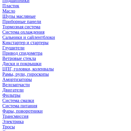
Подшипники
Пластик
Масло
Щупы масляные
Приборные панели
Тормозная система
Система охлаждения
Сальники и сайлентблоки
Кикстартер и стартеры
Глушители
Привод спидометра
Ветровые стекла
Диски и покрышки
ЦПГ, головки, коленвалы
Рамы, рули, гироскопы
Амортизаторы
Велозапчасти
Двигатели
Фильтры
Система смазки
Система питания
Фары, поворотники
Трансмиссия
Электрика
Тросы