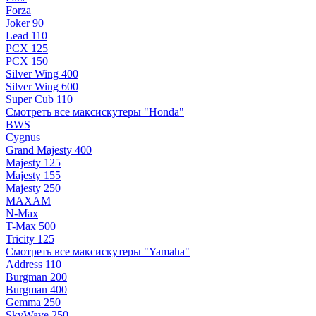
Forza
Joker 90
Lead 110
PCX 125
PCX 150
Silver Wing 400
Silver Wing 600
Super Cub 110
Смотреть все максискутеры "Honda"
BWS
Cygnus
Grand Majesty 400
Majesty 125
Majesty 155
Majesty 250
MAXAM
N-Max
T-Max 500
Tricity 125
Смотреть все максискутеры "Yamaha"
Address 110
Burgman 200
Burgman 400
Gemma 250
SkyWave 250