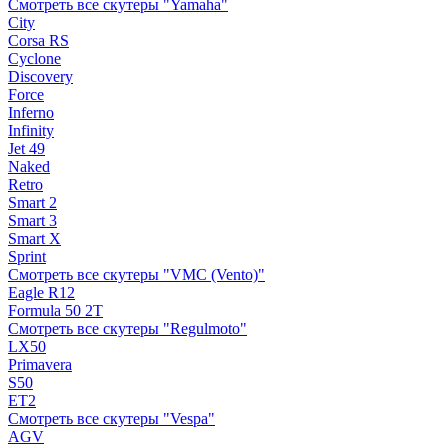
Смотреть все скутеры "Yamaha"
City
Corsa RS
Cyclone
Discovery
Force
Inferno
Infinity
Jet 49
Naked
Retro
Smart 2
Smart 3
Smart X
Sprint
Смотреть все скутеры "VMC (Vento)"
Eagle R12
Formula 50 2Т
Смотреть все скутеры "Regulmoto"
LX50
Primavera
S50
ET2
Смотреть все скутеры "Vespa"
AGV