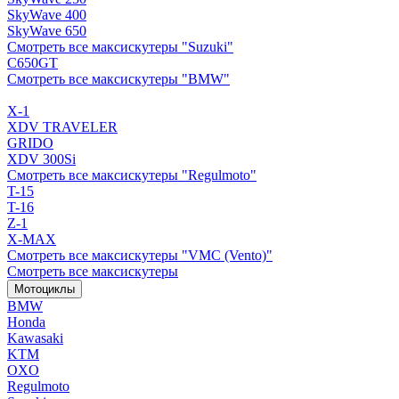
SkyWave 400
SkyWave 650
Смотреть все максискутеры "Suzuki"
C650GT
Смотреть все максискутеры "BMW"
X-1
XDV TRAVELER
GRIDO
XDV 300Si
Смотреть все максискутеры "Regulmoto"
T-15
T-16
Z-1
X-MAX
Смотреть все максискутеры "VMC (Vento)"
Смотреть все максискутеры
Мотоциклы
BMW
Honda
Kawasaki
KTM
OXO
Regulmoto