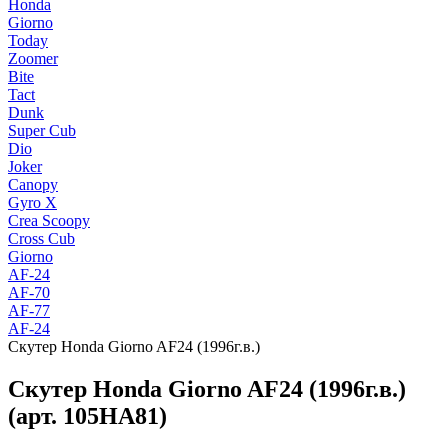
Honda
Giorno
Today
Zoomer
Bite
Tact
Dunk
Super Cub
Dio
Joker
Canopy
Gyro X
Crea Scoopy
Cross Cub
Giorno
AF-24
AF-70
AF-77
AF-24
Скутер Honda Giorno AF24 (1996г.в.)
Скутер Honda Giorno AF24 (1996г.в.)
(арт. 105HA81)