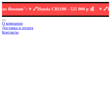
Японии":
⭐️ 🔗
Honda CB1100 -
525 000 р 💰
⭐️ 🔗
KTM D
О компании
Доставка и оплата
Контакты