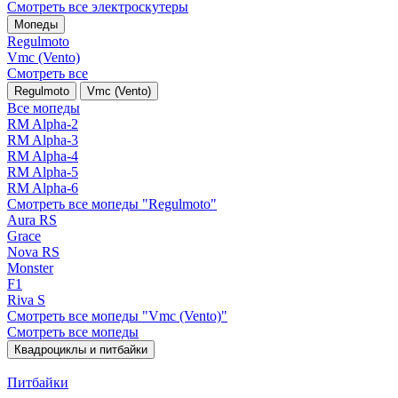
Смотреть все электро­скутеры
Мопеды
Regulmoto
Vmc (Vento)
Смотреть все
Regulmoto
Vmc (Vento)
Все мопеды
RM Alpha-2
RM Alpha-3
RM Alpha-4
RM Alpha-5
RM Alpha-6
Смотреть все мопеды "Regulmoto"
Aura RS
Grace
Nova RS
Monster
F1
Riva S
Смотреть все мопеды "Vmc (Vento)"
Смотреть все мопеды
Квадроциклы и питбайки
Питбайки