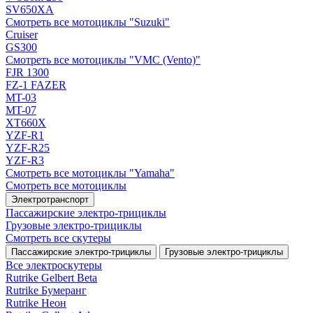
SV650XA
Смотреть все мотоциклы "Suzuki"
Cruiser
GS300
Смотреть все мотоциклы "VMC (Vento)"
FJR 1300
FZ-1 FAZER
MT-03
MT-07
XT660X
YZF-R1
YZF-R25
YZF-R3
Смотреть все мотоциклы "Yamaha"
Смотреть все мотоциклы
Электротранспорт
Пассажирские электро‑трициклы
Грузовые электро‑трициклы
Смотреть все скутеры
Пассажирские электро‑трициклы
Грузовые электро‑трициклы
Все электро­скутеры
Rutrike Gelbert Beta
Rutrike Бумеранг
Rutrike Неон