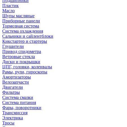
Подшипники
Пластик
Масло
Щупы масляные
Приборные панели
Тормозная система
Система охлаждения
Сальники и сайлентблоки
Кикстартер и стартеры
Глушители
Привод спидометра
Ветровые стекла
Диски и покрышки
ЦПГ, головки, коленвалы
Рамы, рули, гироскопы
Амортизаторы
Велозапчасти
Двигатели
Фильтры
Система смазки
Система питания
Фары, поворотники
Трансмиссия
Электрика
Тросы