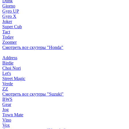
Dunk
Giorno
Gyro UP
Gyro X
Joker
Super Cub
Tact
Today
Zoomer
Смотреть все скутеры "Honda"
Address
Birdie
Choi Nori
Let's
Street Magic
Verde
ZZ
Смотреть все скутеры "Suzuki"
BWS
Gear
Jog
Town Mate
Vino
Vox