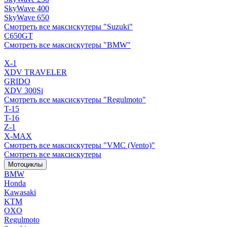
SkyWave 400
SkyWave 650
Смотреть все максискутеры "Suzuki"
C650GT
Смотреть все максискутеры "BMW"
X-1
XDV TRAVELER
GRIDO
XDV 300Si
Смотреть все максискутеры "Regulmoto"
T-15
T-16
Z-1
X-MAX
Смотреть все максискутеры "VMC (Vento)"
Смотреть все максискутеры
Мотоциклы
BMW
Honda
Kawasaki
KTM
OXO
Regulmoto