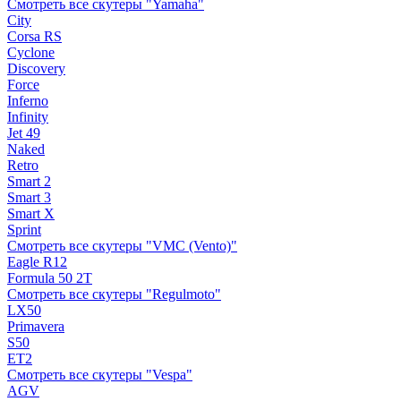
Смотреть все скутеры "Yamaha"
City
Corsa RS
Cyclone
Discovery
Force
Inferno
Infinity
Jet 49
Naked
Retro
Smart 2
Smart 3
Smart X
Sprint
Смотреть все скутеры "VMC (Vento)"
Eagle R12
Formula 50 2Т
Смотреть все скутеры "Regulmoto"
LX50
Primavera
S50
ET2
Смотреть все скутеры "Vespa"
AGV