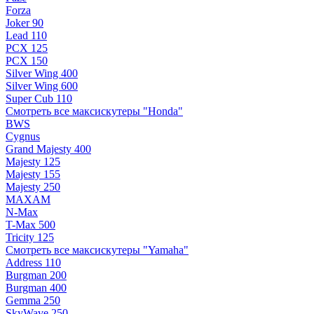
Forza
Joker 90
Lead 110
PCX 125
PCX 150
Silver Wing 400
Silver Wing 600
Super Cub 110
Смотреть все максискутеры "Honda"
BWS
Cygnus
Grand Majesty 400
Majesty 125
Majesty 155
Majesty 250
MAXAM
N-Max
T-Max 500
Tricity 125
Смотреть все максискутеры "Yamaha"
Address 110
Burgman 200
Burgman 400
Gemma 250
SkyWave 250