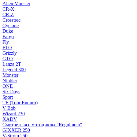
Alien Monster
CR-X
CR-Z
Crosstrec
Cyclone
Duke
Fargo
Fly
FTO
Grizzly
GTO
Lanza 2T
Legend 300
Monster
Nibbler
ONE
Six Days
Sport
TE (Tour Enduro)
V Bob
Wizard 230
XADV
Смотреть все мотоциклы "Regulmoto"
GIXXER 250
V-Strom 250