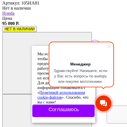
Артикул: 105HA81
Нет в наличии
Honda
Цена
95 000 Р.
НЕТ В НАЛИЧИИ
Мы используем cookie-файлы,
чтобы учесть ваши
Менеджер
предпочтения и улучшить
работу сайта. Продолжая
Здравствуйте! Напишите, если
просмотр, вы соглашаетесь с
у Вас есть вопросы по выбору
их использованием.
Добавить в
или покупке мототехники.
Для дополнительной
сравнение
Добавлено в
информации ознакомьтесь с
сравнение
«
Политикой использования
cookie-файлов
». Спасибо, что
вы с нами!
Соглашаюсь