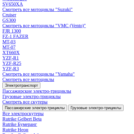
SV650XA
Смотреть все мотоциклы "Suzuki"
Cruiser
GS300
Смотреть все мотоциклы "VMC (Vento)"
FJR 1300
FZ-1 FAZER
MT-03
MT-07
XT660X
YZF-R1
YZF-R25
YZF-R3
Смотреть все мотоциклы "Yamaha"
Смотреть все мотоциклы
Электротранспорт
Пассажирские электро‑трициклы
Грузовые электро‑трициклы
Смотреть все скутеры
Пассажирские электро‑трициклы
Грузовые электро‑трициклы
Все электро­скутеры
Rutrike Gelbert Beta
Rutrike Бумеранг
Rutrike Неон