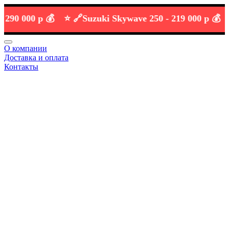
 000 р 💰
⭐️ 🔗
Suzuki Skywave 250 -
219 000 р 💰
О компании
Доставка и оплата
Контакты