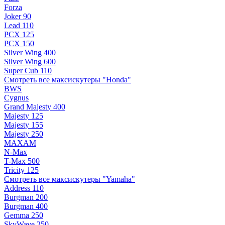
Forza
Joker 90
Lead 110
PCX 125
PCX 150
Silver Wing 400
Silver Wing 600
Super Cub 110
Смотреть все максискутеры "Honda"
BWS
Cygnus
Grand Majesty 400
Majesty 125
Majesty 155
Majesty 250
MAXAM
N-Max
T-Max 500
Tricity 125
Смотреть все максискутеры "Yamaha"
Address 110
Burgman 200
Burgman 400
Gemma 250
SkyWave 250