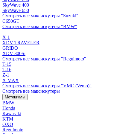
SkyWave 400
SkyWave 650
Смотреть все максискутеры "Suzuki"
C650GT
Смотреть все максискутеры "BMW"
X-1
XDV TRAVELER
GRIDO
XDV 300Si
Смотреть все максискутеры "Regulmoto"
T-15
T-16
Z-1
X-MAX
Смотреть все максискутеры "VMC (Vento)"
Смотреть все максискутеры
Мотоциклы
BMW
Honda
Kawasaki
KTM
OXO
Regulmoto