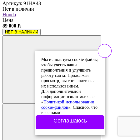
Артикул: 91HA43
Нет в наличии
Honda
Цена
89 000 Р.
НЕТ В НАЛИЧИИ
Мы используем cookie-файлы,
чтобы учесть ваши
предпочтения и улучшить
работу сайта. Продолжая
просмотр, вы соглашаетесь с
их использованием.
Добавить в
Для дополнительной
сравнение
Добавлено в
информации ознакомьтесь с
сравнение
«
Политикой использования
cookie-файлов
». Спасибо, что
вы с нами!
Соглашаюсь