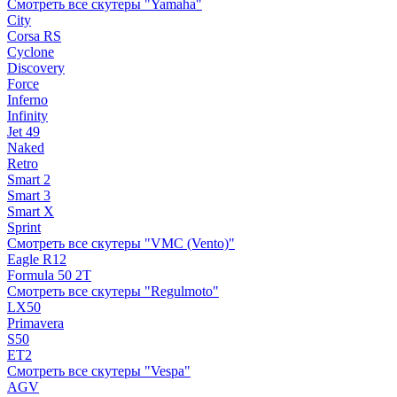
Смотреть все скутеры "Yamaha"
City
Corsa RS
Cyclone
Discovery
Force
Inferno
Infinity
Jet 49
Naked
Retro
Smart 2
Smart 3
Smart X
Sprint
Смотреть все скутеры "VMC (Vento)"
Eagle R12
Formula 50 2Т
Смотреть все скутеры "Regulmoto"
LX50
Primavera
S50
ET2
Смотреть все скутеры "Vespa"
AGV