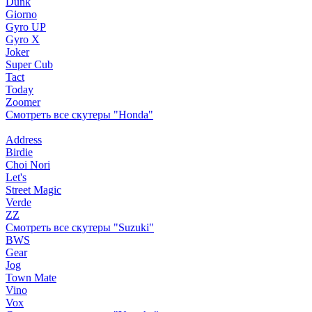
Dunk
Giorno
Gyro UP
Gyro X
Joker
Super Cub
Tact
Today
Zoomer
Смотреть все скутеры "Honda"
Address
Birdie
Choi Nori
Let's
Street Magic
Verde
ZZ
Смотреть все скутеры "Suzuki"
BWS
Gear
Jog
Town Mate
Vino
Vox