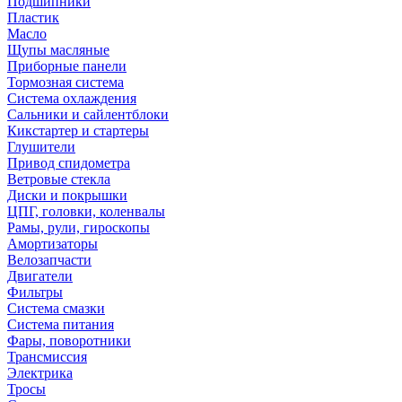
Подшипники
Пластик
Масло
Щупы масляные
Приборные панели
Тормозная система
Система охлаждения
Сальники и сайлентблоки
Кикстартер и стартеры
Глушители
Привод спидометра
Ветровые стекла
Диски и покрышки
ЦПГ, головки, коленвалы
Рамы, рули, гироскопы
Амортизаторы
Велозапчасти
Двигатели
Фильтры
Система смазки
Система питания
Фары, поворотники
Трансмиссия
Электрика
Тросы