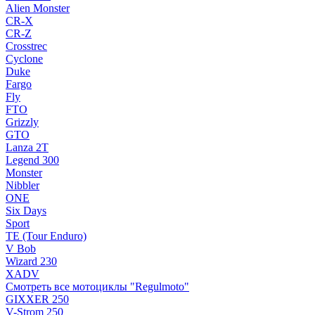
Alien Monster
CR-X
CR-Z
Crosstrec
Cyclone
Duke
Fargo
Fly
FTO
Grizzly
GTO
Lanza 2T
Legend 300
Monster
Nibbler
ONE
Six Days
Sport
TE (Tour Enduro)
V Bob
Wizard 230
XADV
Смотреть все мотоциклы "Regulmoto"
GIXXER 250
V-Strom 250