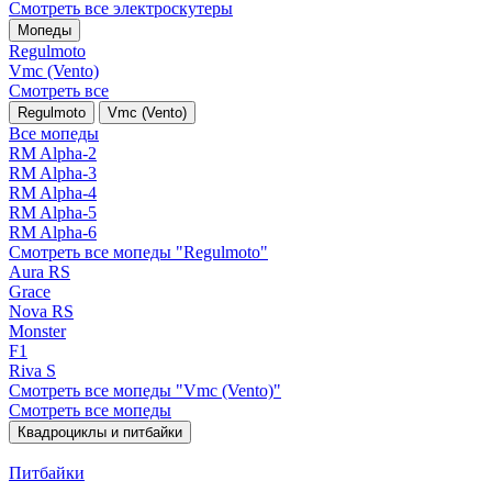
Смотреть все электро­скутеры
Мопеды
Regulmoto
Vmc (Vento)
Смотреть все
Regulmoto
Vmc (Vento)
Все мопеды
RM Alpha-2
RM Alpha-3
RM Alpha-4
RM Alpha-5
RM Alpha-6
Смотреть все мопеды "Regulmoto"
Aura RS
Grace
Nova RS
Monster
F1
Riva S
Смотреть все мопеды "Vmc (Vento)"
Смотреть все мопеды
Квадроциклы и питбайки
Питбайки