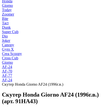
Honda
Giorno
Today
Zoomer
Bite
Tact
Dunk
Super Cub
Dio
Joker
Canopy
Gyro X
Crea Scoopy
Cross Cub
Giorno
AF-24
AF-70
AF-77
AF-24
Скутер Honda Giorno AF24 (1996г.в.)
Скутер Honda Giorno AF24 (1996г.в.)
(арт. 91HA43)