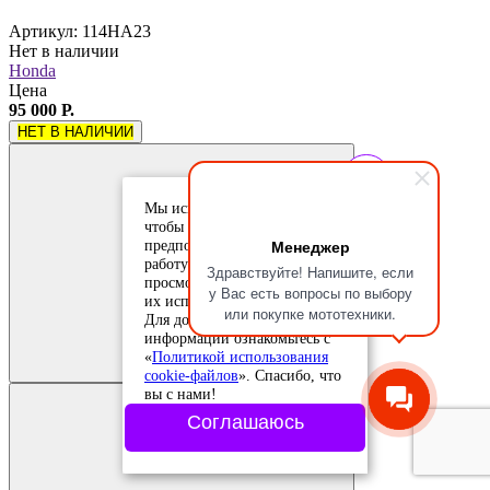
Артикул: 114HA23
Нет в наличии
Honda
Цена
95 000 Р.
НЕТ В НАЛИЧИИ
Мы используем cookie-файлы,
чтобы учесть ваши
Менеджер
предпочтения и улучшить
работу сайта. Продолжая
Здравствуйте! Напишите, если
просмотр, вы соглашаетесь с
у Вас есть вопросы по выбору
их использованием.
или покупке мототехники.
Для дополнительной
Добавить в
информации ознакомьтесь с
сравнение
Добавлено в
«
Политикой использования
сравнение
cookie-файлов
». Спасибо, что
вы с нами!
Соглашаюсь