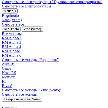
Смотреть все электро­скутеры "Грузовые электро‑трициклы"
Смотреть все электро­скутеры
Мопеды
Regulmoto
Vmc (Vento)
Смотреть все
Regulmoto
Vmc (Vento)
Все мопеды
RM Alpha-2
RM Alpha-3
RM Alpha-4
RM Alpha-5
RM Alpha-6
Смотреть все мопеды "Regulmoto"
Aura RS
Grace
Nova RS
Monster
F1
Riva S
Смотреть все мопеды "Vmc (Vento)"
Смотреть все мопеды
Квадроциклы и питбайки