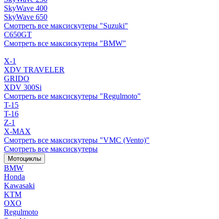
SkyWave 400
SkyWave 650
Смотреть все максискутеры "Suzuki"
C650GT
Смотреть все максискутеры "BMW"
X-1
XDV TRAVELER
GRIDO
XDV 300Si
Смотреть все максискутеры "Regulmoto"
T-15
T-16
Z-1
X-MAX
Смотреть все максискутеры "VMC (Vento)"
Смотреть все максискутеры
Мотоциклы
BMW
Honda
Kawasaki
KTM
OXO
Regulmoto