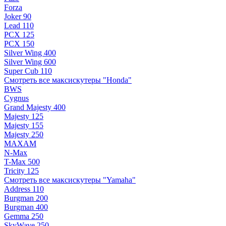
Forza
Joker 90
Lead 110
PCX 125
PCX 150
Silver Wing 400
Silver Wing 600
Super Cub 110
Смотреть все максискутеры "Honda"
BWS
Cygnus
Grand Majesty 400
Majesty 125
Majesty 155
Majesty 250
MAXAM
N-Max
T-Max 500
Tricity 125
Смотреть все максискутеры "Yamaha"
Address 110
Burgman 200
Burgman 400
Gemma 250
SkyWave 250