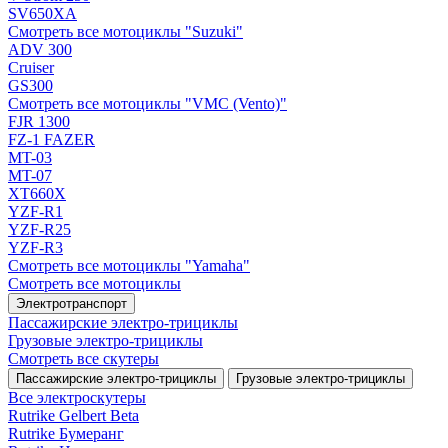
SV650XA
Смотреть все мотоциклы "Suzuki"
ADV 300
Cruiser
GS300
Смотреть все мотоциклы "VMC (Vento)"
FJR 1300
FZ-1 FAZER
MT-03
MT-07
XT660X
YZF-R1
YZF-R25
YZF-R3
Смотреть все мотоциклы "Yamaha"
Смотреть все мотоциклы
Электротранспорт
Пассажирские электро‑трициклы
Грузовые электро‑трициклы
Смотреть все скутеры
Пассажирские электро‑трициклы
Грузовые электро‑трициклы
Все электро­скутеры
Rutrike Gelbert Beta
Rutrike Бумеранг