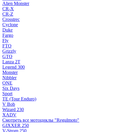
Alien Monster
CR-X
CR-Z
Crosstrec
Cyclone
Duke
Fargo
Fly
FTO
Grizzly
GTO
Lanza 2T
Legend 300
Monster
Nibbler
ONE
Six Days
Sport
TE (Tour Enduro)
V Bob
Wizard 230
XADV
Смотреть все мотоциклы "Regulmoto"
GIXXER 250
V-Strom 250