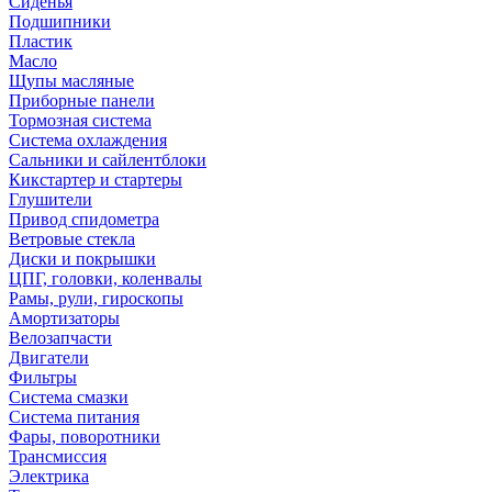
Сиденья
Подшипники
Пластик
Масло
Щупы масляные
Приборные панели
Тормозная система
Система охлаждения
Сальники и сайлентблоки
Кикстартер и стартеры
Глушители
Привод спидометра
Ветровые стекла
Диски и покрышки
ЦПГ, головки, коленвалы
Рамы, рули, гироскопы
Амортизаторы
Велозапчасти
Двигатели
Фильтры
Система смазки
Система питания
Фары, поворотники
Трансмиссия
Электрика