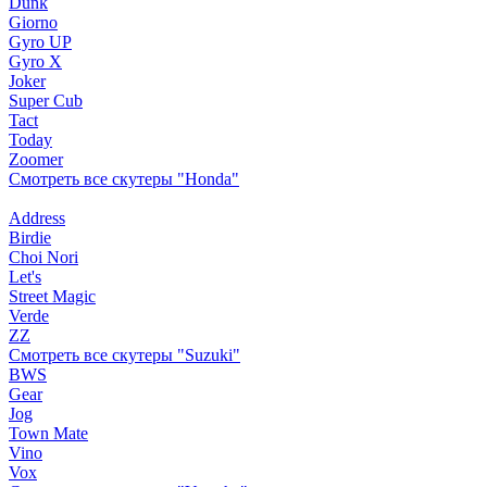
Dunk
Giorno
Gyro UP
Gyro X
Joker
Super Cub
Tact
Today
Zoomer
Смотреть все скутеры "Honda"
Address
Birdie
Choi Nori
Let's
Street Magic
Verde
ZZ
Смотреть все скутеры "Suzuki"
BWS
Gear
Jog
Town Mate
Vino
Vox