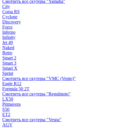
Смотреть все скутеры "Yamaha"
City
Corsa RS
Cyclone
Discovery
Force
Inferno
Infinity
Jet 49
Naked
Retro
Smart 2
Smart 3
Smart X
Sprint
Смотреть все скутеры "VMC (Vento)"
Eagle R12
Formula 50 2Т
Смотреть все скутеры "Regulmoto"
LX50
Primavera
S50
ET2
Смотреть все скутеры "Vespa"
AGV