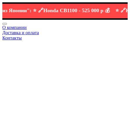
Японии":
⭐️ 🔗
Honda CB1100 -
525 000 р 💰
⭐️ 🔗
KTM D
О компании
Доставка и оплата
Контакты