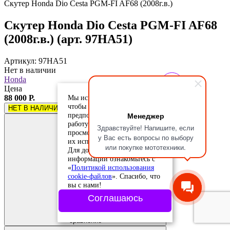
Скутер Honda Dio Cesta PGM-FI AF68 (2008г.в.)
Скутер Honda Dio Cesta PGM-FI AF68
(2008г.в.) (арт. 97HA51)
Артикул: 97HA51
Нет в наличии
Honda
Цена
Мы используем cookie-файлы,
88 000 Р.
чтобы учесть ваши
НЕТ В НАЛИЧИИ
Менеджер
предпочтения и улучшить
работу сайта. Продолжая
Здравствуйте! Напишите, если
просмотр, вы соглашаетесь с
у Вас есть вопросы по выбору
их использованием.
или покупке мототехники.
Для дополнительной
информации ознакомьтесь с
«
Политикой использования
cookie-файлов
». Спасибо, что
вы с нами!
Соглашаюсь
Добавить в
сравнение
Добавлено в
сравнение