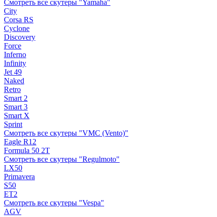
Смотреть все скутеры "Yamaha"
City
Corsa RS
Cyclone
Discovery
Force
Inferno
Infinity
Jet 49
Naked
Retro
Smart 2
Smart 3
Smart X
Sprint
Смотреть все скутеры "VMC (Vento)"
Eagle R12
Formula 50 2Т
Смотреть все скутеры "Regulmoto"
LX50
Primavera
S50
ET2
Смотреть все скутеры "Vespa"
AGV