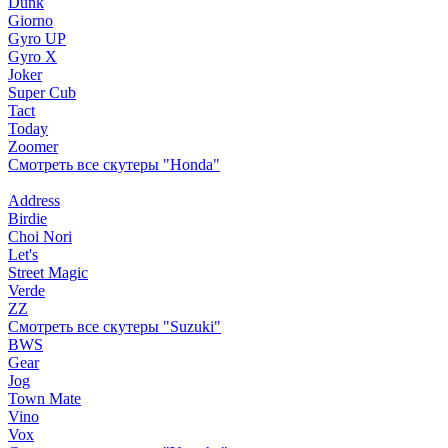
Dunk
Giorno
Gyro UP
Gyro X
Joker
Super Cub
Tact
Today
Zoomer
Смотреть все скутеры "Honda"
Address
Birdie
Choi Nori
Let's
Street Magic
Verde
ZZ
Смотреть все скутеры "Suzuki"
BWS
Gear
Jog
Town Mate
Vino
Vox