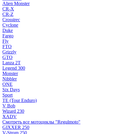
Alien Monster
CR-X
CR-Z
Crosstrec
Cyclone
Duke
Fargo
Fly
FTO
Grizzly
GTO
Lanza 2T
Legend 300
Monster
Nibbler
ONE
Six Days
Sport
TE (Tour Enduro)
V Bob
Wizard 230
XADV
Смотреть все мотоциклы "Regulmoto"
GIXXER 250
V-Strom 250