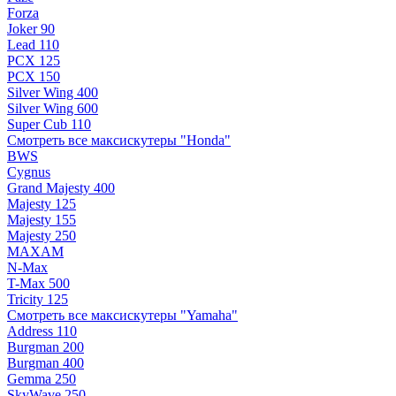
Forza
Joker 90
Lead 110
PCX 125
PCX 150
Silver Wing 400
Silver Wing 600
Super Cub 110
Смотреть все максискутеры "Honda"
BWS
Cygnus
Grand Majesty 400
Majesty 125
Majesty 155
Majesty 250
MAXAM
N-Max
T-Max 500
Tricity 125
Смотреть все максискутеры "Yamaha"
Address 110
Burgman 200
Burgman 400
Gemma 250
SkyWave 250