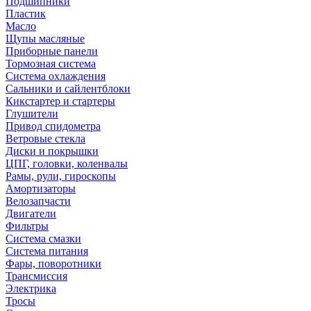
Подшипники
Пластик
Масло
Щупы масляные
Приборные панели
Тормозная система
Система охлаждения
Сальники и сайлентблоки
Кикстартер и стартеры
Глушители
Привод спидометра
Ветровые стекла
Диски и покрышки
ЦПГ, головки, коленвалы
Рамы, рули, гироскопы
Амортизаторы
Велозапчасти
Двигатели
Фильтры
Система смазки
Система питания
Фары, поворотники
Трансмиссия
Электрика
Тросы