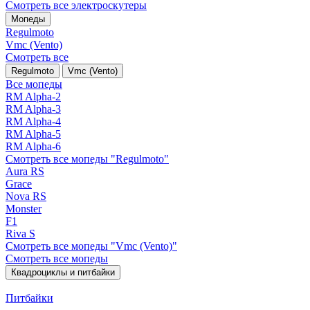
Смотреть все электро­скутеры
Мопеды
Regulmoto
Vmc (Vento)
Смотреть все
Regulmoto
Vmc (Vento)
Все мопеды
RM Alpha-2
RM Alpha-3
RM Alpha-4
RM Alpha-5
RM Alpha-6
Смотреть все мопеды "Regulmoto"
Aura RS
Grace
Nova RS
Monster
F1
Riva S
Смотреть все мопеды "Vmc (Vento)"
Смотреть все мопеды
Квадроциклы и питбайки
Питбайки