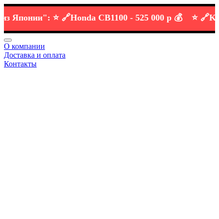
Японии":
⭐️ 🔗
Honda CB1100 -
525 000 р 💰
⭐️ 🔗
KTM D
О компании
Доставка и оплата
Контакты