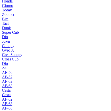
Honda
Giorno
Today
Zoomer
Bite
Tact
Dunk
Super Cub
Dio
Joker
Canopy
Gyro X
Crea Scoopy
Cross Cub
Dio
Z4
AF-56
AF-57
AF-62
AF-68
Cesta
Cesta
AF-62
AF-68
AF-68