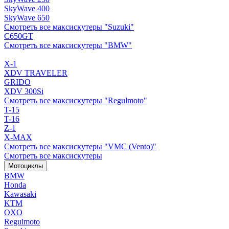
SkyWave 400
SkyWave 650
Смотреть все максискутеры "Suzuki"
C650GT
Смотреть все максискутеры "BMW"
X-1
XDV TRAVELER
GRIDO
XDV 300Si
Смотреть все максискутеры "Regulmoto"
T-15
T-16
Z-1
X-MAX
Смотреть все максискутеры "VMC (Vento)"
Смотреть все максискутеры
Мотоциклы
BMW
Honda
Kawasaki
KTM
OXO
Regulmoto