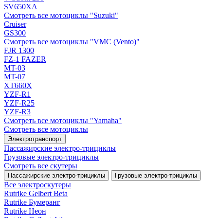
SV650XA
Смотреть все мотоциклы "Suzuki"
Cruiser
GS300
Смотреть все мотоциклы "VMC (Vento)"
FJR 1300
FZ-1 FAZER
MT-03
MT-07
XT660X
YZF-R1
YZF-R25
YZF-R3
Смотреть все мотоциклы "Yamaha"
Смотреть все мотоциклы
Электротранспорт
Пассажирские электро‑трициклы
Грузовые электро‑трициклы
Смотреть все скутеры
Пассажирские электро‑трициклы
Грузовые электро‑трициклы
Все электро­скутеры
Rutrike Gelbert Beta
Rutrike Бумеранг
Rutrike Неон