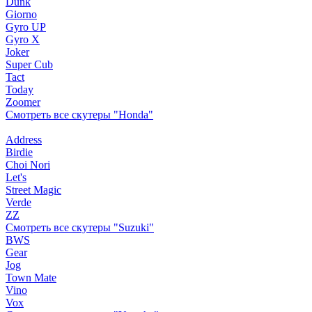
Dunk
Giorno
Gyro UP
Gyro X
Joker
Super Cub
Tact
Today
Zoomer
Смотреть все скутеры "Honda"
Address
Birdie
Choi Nori
Let's
Street Magic
Verde
ZZ
Смотреть все скутеры "Suzuki"
BWS
Gear
Jog
Town Mate
Vino
Vox