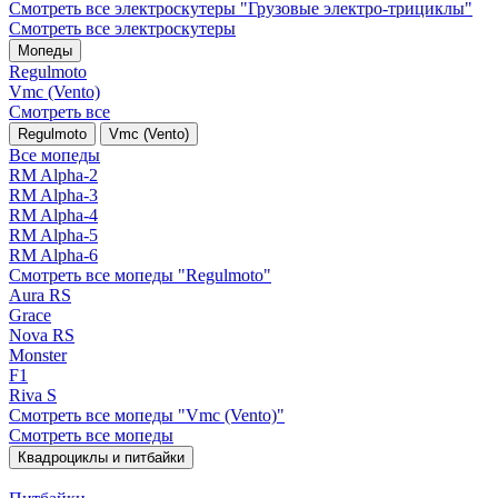
Смотреть все электро­скутеры "Грузовые электро‑трициклы"
Смотреть все электро­скутеры
Мопеды
Regulmoto
Vmc (Vento)
Смотреть все
Regulmoto
Vmc (Vento)
Все мопеды
RM Alpha-2
RM Alpha-3
RM Alpha-4
RM Alpha-5
RM Alpha-6
Смотреть все мопеды "Regulmoto"
Aura RS
Grace
Nova RS
Monster
F1
Riva S
Смотреть все мопеды "Vmc (Vento)"
Смотреть все мопеды
Квадроциклы и питбайки