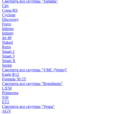
Смотреть все скутеры "Yamaha"
City
Corsa RS
Cyclone
Discovery
Force
Inferno
Infinity
Jet 49
Naked
Retro
Smart 2
Smart 3
Smart X
Sprint
Смотреть все скутеры "VMC (Vento)"
Eagle R12
Formula 50 2Т
Смотреть все скутеры "Regulmoto"
LX50
Primavera
S50
ET2
Смотреть все скутеры "Vespa"
AGV