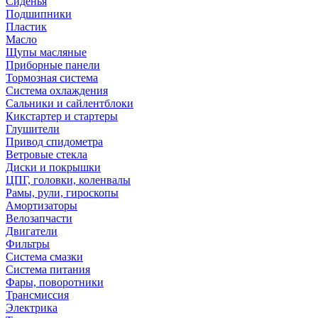
Сиденья
Подшипники
Пластик
Масло
Щупы масляные
Приборные панели
Тормозная система
Система охлаждения
Сальники и сайлентблоки
Кикстартер и стартеры
Глушители
Привод спидометра
Ветровые стекла
Диски и покрышки
ЦПГ, головки, коленвалы
Рамы, рули, гироскопы
Амортизаторы
Велозапчасти
Двигатели
Фильтры
Система смазки
Система питания
Фары, поворотники
Трансмиссия
Электрика