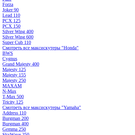
Forza
Joker 90
Lead 110
PCX 125
PCX 150
Silver Wing 400
Silver Wing 600
Super Cub 110
Смотреть все максискутеры "Honda"
BWS
Cygnus
Grand Majesty 400
Majesty 125
Majesty 155
Majesty 250
MAXAM
N-Max
T-Max 500
Tricity 125
Смотреть все максискутеры "Yamaha"
Address 110
Burgman 200
Burgman 400
Gemma 250
SkyWave 250