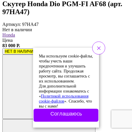
Скутер Honda Dio PGM-FI AF68 (арт.
97HA47)
Артикул: 97HA47
Нет в наличии
Honda
Цена
83 000 Р.
НЕТ В НАЛИЧИИ
Мы используем cookie-файлы,
чтобы учесть ваши
предпочтения и улучшить
работу сайта. Продолжая
просмотр, вы соглашаетесь с
их использованием.
Для дополнительной
информации ознакомьтесь с
«
Политикой использования
cookie-файлов
». Спасибо, что
Добавить в
вы с нами!
сравнение
Добавлено в
Соглашаюсь
сравнение