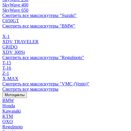
SkyWave 400
SkyWave 650
Смотреть все максискутеры "Suzuki"
C650GT
Смотреть все максискутеры "BMW"
X-1
XDV TRAVELER
GRIDO
XDV 300Si
Смотреть все максискутеры "Regulmoto"
T-15
T-16
Z-1
X-MAX
Смотреть все максискутеры "VMC (Vento)"
Смотреть все максискутеры
Мотоциклы
BMW
Honda
Kawasaki
KTM
OXO
Regulmoto