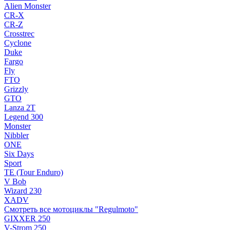
Alien Monster
CR-X
CR-Z
Crosstrec
Cyclone
Duke
Fargo
Fly
FTO
Grizzly
GTO
Lanza 2T
Legend 300
Monster
Nibbler
ONE
Six Days
Sport
TE (Tour Enduro)
V Bob
Wizard 230
XADV
Смотреть все мотоциклы "Regulmoto"
GIXXER 250
V-Strom 250