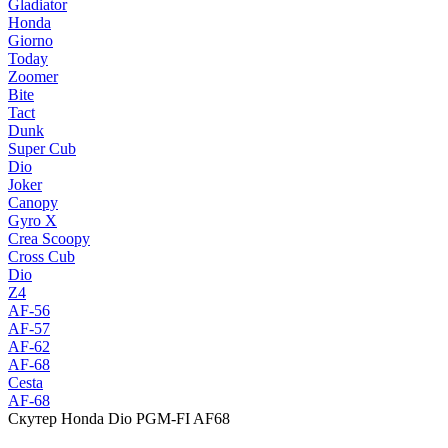
Gladiator
Honda
Giorno
Today
Zoomer
Bite
Tact
Dunk
Super Cub
Dio
Joker
Canopy
Gyro X
Crea Scoopy
Cross Cub
Dio
Z4
AF-56
AF-57
AF-62
AF-68
Cesta
AF-68
Скутер Honda Dio PGM-FI AF68