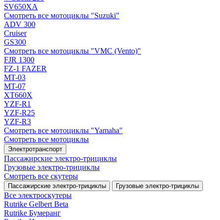
SV650XA
Смотреть все мотоциклы "Suzuki"
ADV 300
Cruiser
GS300
Смотреть все мотоциклы "VMC (Vento)"
FJR 1300
FZ-1 FAZER
MT-03
MT-07
XT660X
YZF-R1
YZF-R25
YZF-R3
Смотреть все мотоциклы "Yamaha"
Смотреть все мотоциклы
Электротранспорт
Пассажирские электро‑трициклы
Грузовые электро‑трициклы
Смотреть все скутеры
Пассажирские электро‑трициклы
Грузовые электро‑трициклы
Все электро­скутеры
Rutrike Gelbert Beta
Rutrike Бумеранг