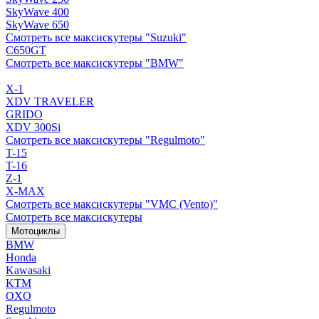
SkyWave 400
SkyWave 650
Смотреть все максискутеры "Suzuki"
C650GT
Смотреть все максискутеры "BMW"
X-1
XDV TRAVELER
GRIDO
XDV 300Si
Смотреть все максискутеры "Regulmoto"
T-15
T-16
Z-1
X-MAX
Смотреть все максискутеры "VMC (Vento)"
Смотреть все максискутеры
Мотоциклы
BMW
Honda
Kawasaki
KTM
OXO
Regulmoto