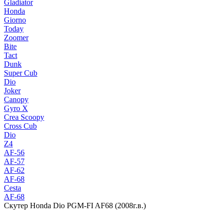
Gladiator
Honda
Giorno
Today
Zoomer
Bite
Tact
Dunk
Super Cub
Dio
Joker
Canopy
Gyro X
Crea Scoopy
Cross Cub
Dio
Z4
AF-56
AF-57
AF-62
AF-68
Cesta
AF-68
Скутер Honda Dio PGM-FI AF68 (2008г.в.)