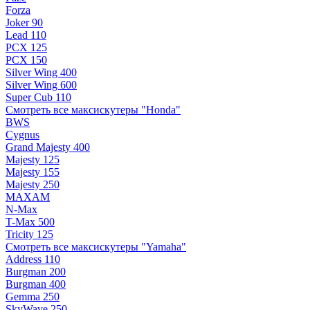
Forza
Joker 90
Lead 110
PCX 125
PCX 150
Silver Wing 400
Silver Wing 600
Super Cub 110
Смотреть все максискутеры "Honda"
BWS
Cygnus
Grand Majesty 400
Majesty 125
Majesty 155
Majesty 250
MAXAM
N-Max
T-Max 500
Tricity 125
Смотреть все максискутеры "Yamaha"
Address 110
Burgman 200
Burgman 400
Gemma 250
SkyWave 250