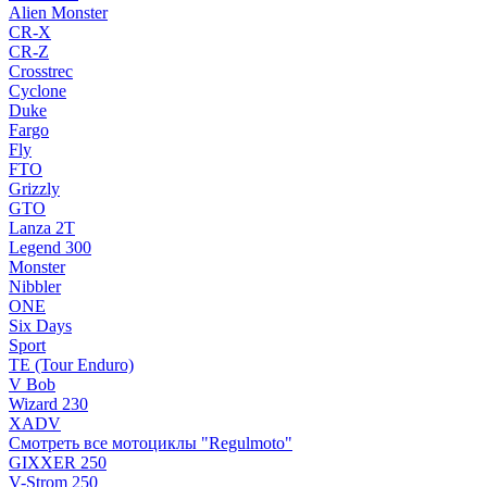
Alien Monster
CR-X
CR-Z
Crosstrec
Cyclone
Duke
Fargo
Fly
FTO
Grizzly
GTO
Lanza 2T
Legend 300
Monster
Nibbler
ONE
Six Days
Sport
TE (Tour Enduro)
V Bob
Wizard 230
XADV
Смотреть все мотоциклы "Regulmoto"
GIXXER 250
V-Strom 250