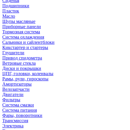
Сиденья
Подшипники
Пластик
Масло
Щупы масляные
Приборные панели
Тормозная система
Система охлаждения
Сальники и сайлентблоки
Кикстартер и стартеры
Глушители
Привод спидометра
Ветровые стекла
Диски и покрышки
ЦПГ, головки, коленвалы
Рамы, рули, гироскопы
Амортизаторы
Велозапчасти
Двигатели
Фильтры
Система смазки
Система питания
Фары, поворотники
Трансмиссия
Электрика