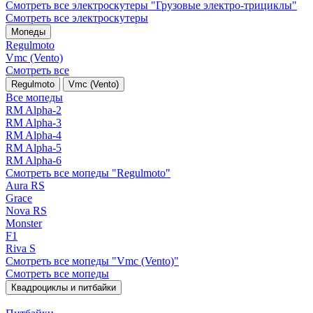
Смотреть все электро­скутеры "Грузовые электро‑трициклы"
Смотреть все электро­скутеры
Мопеды
Regulmoto
Vmc (Vento)
Смотреть все
Regulmoto
Vmc (Vento)
Все мопеды
RM Alpha-2
RM Alpha-3
RM Alpha-4
RM Alpha-5
RM Alpha-6
Смотреть все мопеды "Regulmoto"
Aura RS
Grace
Nova RS
Monster
F1
Riva S
Смотреть все мопеды "Vmc (Vento)"
Смотреть все мопеды
Квадроциклы и питбайки