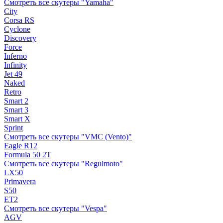
Смотреть все скутеры "Yamaha"
City
Corsa RS
Cyclone
Discovery
Force
Inferno
Infinity
Jet 49
Naked
Retro
Smart 2
Smart 3
Smart X
Sprint
Смотреть все скутеры "VMC (Vento)"
Eagle R12
Formula 50 2Т
Смотреть все скутеры "Regulmoto"
LX50
Primavera
S50
ET2
Смотреть все скутеры "Vespa"
AGV