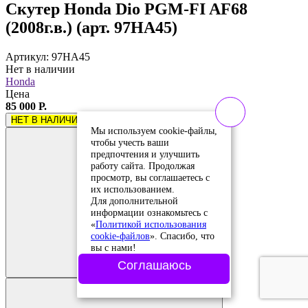
Скутер Honda Dio PGM-FI AF68
(2008г.в.) (арт. 97HA45)
Артикул: 97HA45
Нет в наличии
Honda
Цена
85 000 Р.
НЕТ В НАЛИЧИИ
Мы используем cookie-файлы,
чтобы учесть ваши
предпочтения и улучшить
работу сайта. Продолжая
просмотр, вы соглашаетесь с
их использованием.
Для дополнительной
информации ознакомьтесь с
«
Политикой использования
cookie-файлов
». Спасибо, что
Добавить в
вы с нами!
сравнение
Добавлено в
Соглашаюсь
сравнение