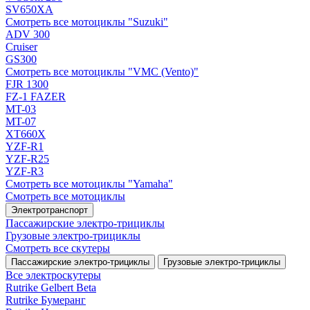
SV650XA
Смотреть все мотоциклы "Suzuki"
ADV 300
Cruiser
GS300
Смотреть все мотоциклы "VMC (Vento)"
FJR 1300
FZ-1 FAZER
MT-03
MT-07
XT660X
YZF-R1
YZF-R25
YZF-R3
Смотреть все мотоциклы "Yamaha"
Смотреть все мотоциклы
Электротранспорт
Пассажирские электро‑трициклы
Грузовые электро‑трициклы
Смотреть все скутеры
Пассажирские электро‑трициклы
Грузовые электро‑трициклы
Все электро­скутеры
Rutrike Gelbert Beta
Rutrike Бумеранг