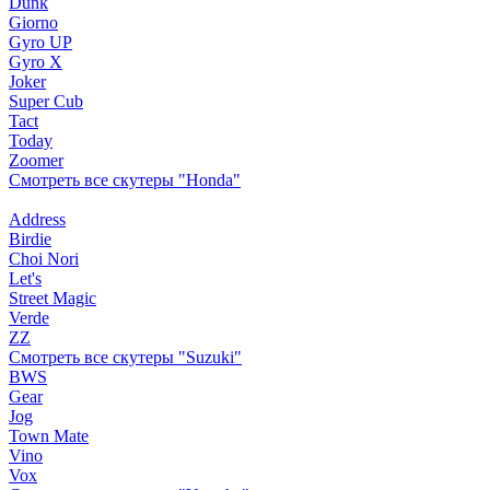
Dunk
Giorno
Gyro UP
Gyro X
Joker
Super Cub
Tact
Today
Zoomer
Смотреть все скутеры "Honda"
Address
Birdie
Choi Nori
Let's
Street Magic
Verde
ZZ
Смотреть все скутеры "Suzuki"
BWS
Gear
Jog
Town Mate
Vino
Vox