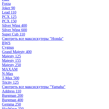
Forza
Joker 90
Lead 110
PCX 125
PCX 150
Silver Wing 400
Silver Wing 600
Super Cub 110
Смотреть все максискутеры "Honda"
BWS
Cygnus
Grand Majesty 400
Majesty 125
Majesty 155
Majesty 250
MAXAM
N-Max
T-Max 500
Tricity 125
Смотреть все максискутеры "Yamaha"
Address 110
Burgman 200
Burgman 400
Gemma 250
SkyWave 250