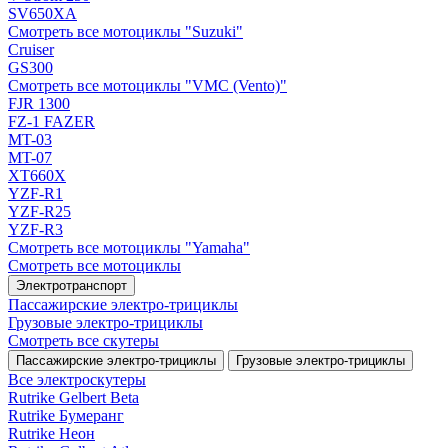
SV650XA
Смотреть все мотоциклы "Suzuki"
Cruiser
GS300
Смотреть все мотоциклы "VMC (Vento)"
FJR 1300
FZ-1 FAZER
MT-03
MT-07
XT660X
YZF-R1
YZF-R25
YZF-R3
Смотреть все мотоциклы "Yamaha"
Смотреть все мотоциклы
Электротранспорт
Пассажирские электро‑трициклы
Грузовые электро‑трициклы
Смотреть все скутеры
Пассажирские электро‑трициклы
Грузовые электро‑трициклы
Все электро­скутеры
Rutrike Gelbert Beta
Rutrike Бумеранг
Rutrike Неон