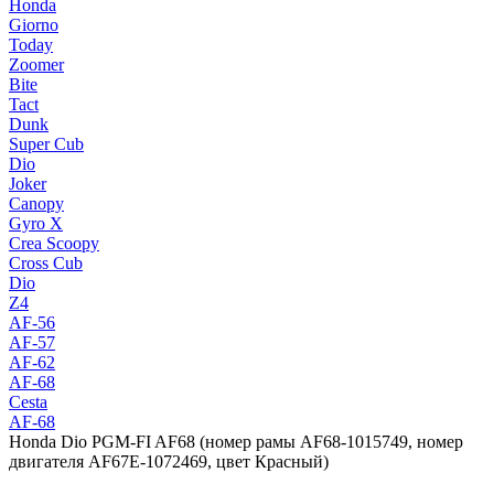
Honda
Giorno
Today
Zoomer
Bite
Tact
Dunk
Super Cub
Dio
Joker
Canopy
Gyro X
Crea Scoopy
Cross Cub
Dio
Z4
AF-56
AF-57
AF-62
AF-68
Cesta
AF-68
Honda Dio PGM-FI AF68 (номер рамы AF68-1015749, номер
двигателя AF67E-1072469, цвет Красный)