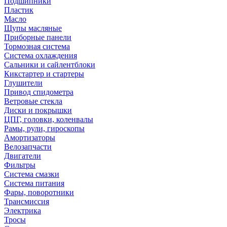
Подшипники
Пластик
Масло
Щупы масляные
Приборные панели
Тормозная система
Система охлаждения
Сальники и сайлентблоки
Кикстартер и стартеры
Глушители
Привод спидометра
Ветровые стекла
Диски и покрышки
ЦПГ, головки, коленвалы
Рамы, рули, гироскопы
Амортизаторы
Велозапчасти
Двигатели
Фильтры
Система смазки
Система питания
Фары, поворотники
Трансмиссия
Электрика
Тросы