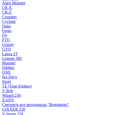
Alien Monster
CR-X
CR-Z
Crosstrec
Cyclone
Duke
Fargo
Fly
FTO
Grizzly
GTO
Lanza 2T
Legend 300
Monster
Nibbler
ONE
Six Days
Sport
TE (Tour Enduro)
V Bob
Wizard 230
XADV
Смотреть все мотоциклы "Regulmoto"
GIXXER 250
V-Strom 250