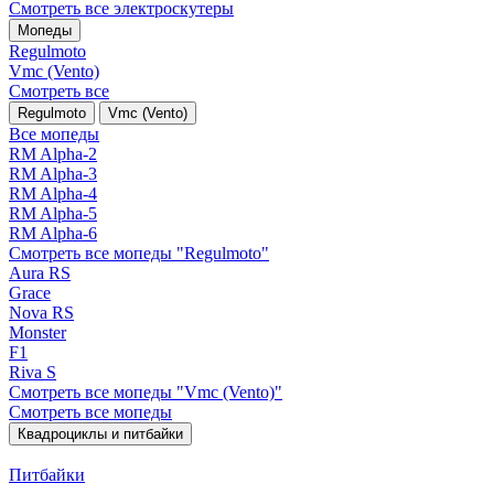
Смотреть все электро­скутеры
Мопеды
Regulmoto
Vmc (Vento)
Смотреть все
Regulmoto
Vmc (Vento)
Все мопеды
RM Alpha-2
RM Alpha-3
RM Alpha-4
RM Alpha-5
RM Alpha-6
Смотреть все мопеды "Regulmoto"
Aura RS
Grace
Nova RS
Monster
F1
Riva S
Смотреть все мопеды "Vmc (Vento)"
Смотреть все мопеды
Квадроциклы и питбайки
Питбайки