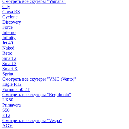
Смотреть все скутеры "Yamaha"
City
Corsa RS
Cyclone
Discovery
Force
Inferno
Infinity
Jet 49
Naked
Retro
Smart 2
Smart 3
Smart X
Sprint
Смотреть все скутеры "VMC (Vento)"
Eagle R12
Formula 50 2Т
Смотреть все скутеры "Regulmoto"
LX50
Primavera
S50
ET2
Смотреть все скутеры "Vespa"
AGV