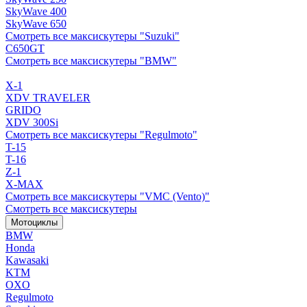
SkyWave 400
SkyWave 650
Смотреть все максискутеры "Suzuki"
C650GT
Смотреть все максискутеры "BMW"
X-1
XDV TRAVELER
GRIDO
XDV 300Si
Смотреть все максискутеры "Regulmoto"
T-15
T-16
Z-1
X-MAX
Смотреть все максискутеры "VMC (Vento)"
Смотреть все максискутеры
Мотоциклы
BMW
Honda
Kawasaki
KTM
OXO
Regulmoto