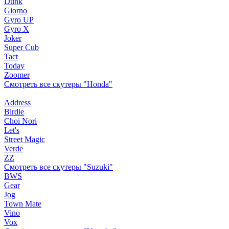
Dunk
Giorno
Gyro UP
Gyro X
Joker
Super Cub
Tact
Today
Zoomer
Смотреть все скутеры "Honda"
Address
Birdie
Choi Nori
Let's
Street Magic
Verde
ZZ
Смотреть все скутеры "Suzuki"
BWS
Gear
Jog
Town Mate
Vino
Vox