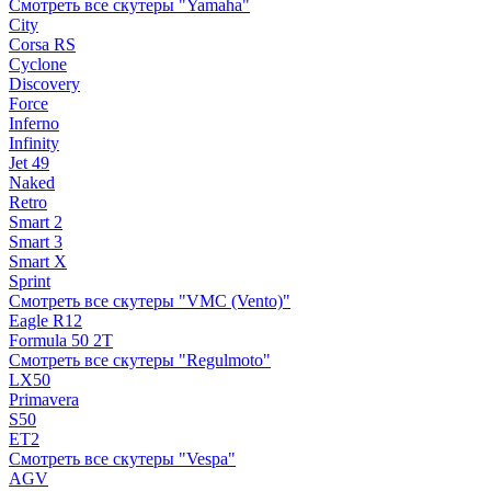
Смотреть все скутеры "Yamaha"
City
Corsa RS
Cyclone
Discovery
Force
Inferno
Infinity
Jet 49
Naked
Retro
Smart 2
Smart 3
Smart X
Sprint
Смотреть все скутеры "VMC (Vento)"
Eagle R12
Formula 50 2Т
Смотреть все скутеры "Regulmoto"
LX50
Primavera
S50
ET2
Смотреть все скутеры "Vespa"
AGV