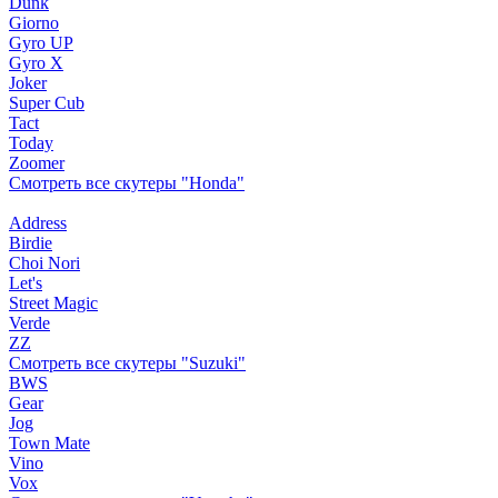
Dunk
Giorno
Gyro UP
Gyro X
Joker
Super Cub
Tact
Today
Zoomer
Смотреть все скутеры "Honda"
Address
Birdie
Choi Nori
Let's
Street Magic
Verde
ZZ
Смотреть все скутеры "Suzuki"
BWS
Gear
Jog
Town Mate
Vino
Vox