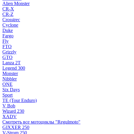
Alien Monster
CR-X
CR-Z
Crosstrec
Cyclone
Duke
Fargo
Fly
FTO
Grizzly
GTO
Lanza 2T
Legend 300
Monster
Nibbler
ONE
Six Days
Sport
TE (Tour Enduro)
V Bob
Wizard 230
XADV
Смотреть все мотоциклы "Regulmoto"
GIXXER 250
V-Strom 250