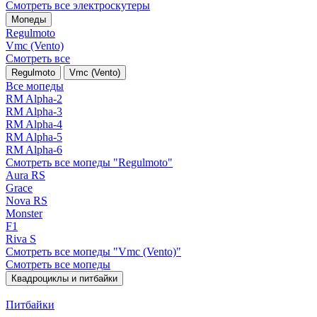
Смотреть все электро­скутеры
Мопеды
Regulmoto
Vmc (Vento)
Смотреть все
Regulmoto
Vmc (Vento)
Все мопеды
RM Alpha-2
RM Alpha-3
RM Alpha-4
RM Alpha-5
RM Alpha-6
Смотреть все мопеды "Regulmoto"
Aura RS
Grace
Nova RS
Monster
F1
Riva S
Смотреть все мопеды "Vmc (Vento)"
Смотреть все мопеды
Квадроциклы и питбайки
Питбайки