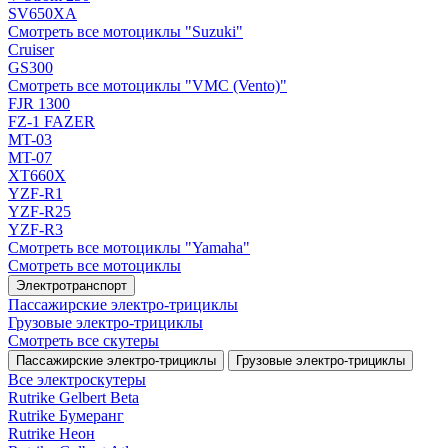
SV650XA
Смотреть все мотоциклы "Suzuki"
Cruiser
GS300
Смотреть все мотоциклы "VMC (Vento)"
FJR 1300
FZ-1 FAZER
MT-03
MT-07
XT660X
YZF-R1
YZF-R25
YZF-R3
Смотреть все мотоциклы "Yamaha"
Смотреть все мотоциклы
Электротранспорт
Пассажирские электро‑трициклы
Грузовые электро‑трициклы
Смотреть все скутеры
Пассажирские электро‑трициклы
Грузовые электро‑трициклы
Все электро­скутеры
Rutrike Gelbert Beta
Rutrike Бумеранг
Rutrike Неон