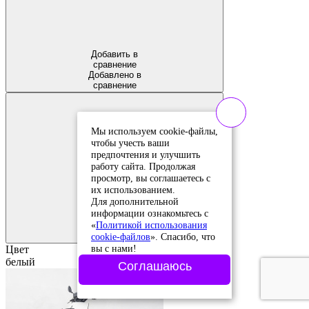
Добавить в
сравнение
Добавлено в
сравнение
Мы используем cookie-файлы,
чтобы учесть ваши
предпочтения и улучшить
работу сайта. Продолжая
просмотр, вы соглашаетесь с
их использованием.
Для дополнительной
Добавить в
информации ознакомьтесь с
избранное
«
Политикой использования
Добавлено в
cookie-файлов
». Спасибо, что
избранное
вы с нами!
Цвет
белый
Соглашаюсь