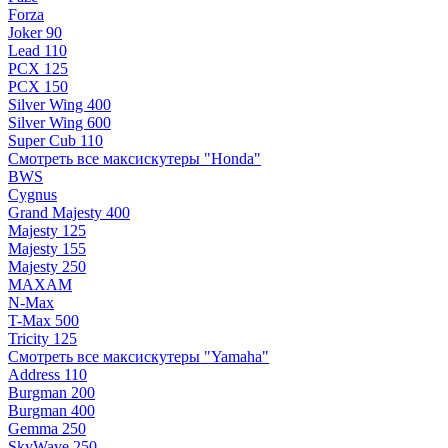
Forza
Joker 90
Lead 110
PCX 125
PCX 150
Silver Wing 400
Silver Wing 600
Super Cub 110
Смотреть все максискутеры "Honda"
BWS
Cygnus
Grand Majesty 400
Majesty 125
Majesty 155
Majesty 250
MAXAM
N-Max
T-Max 500
Tricity 125
Смотреть все максискутеры "Yamaha"
Address 110
Burgman 200
Burgman 400
Gemma 250
SkyWave 250