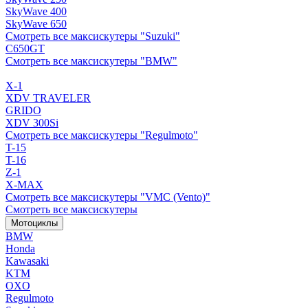
SkyWave 400
SkyWave 650
Смотреть все максискутеры "Suzuki"
C650GT
Смотреть все максискутеры "BMW"
X-1
XDV TRAVELER
GRIDO
XDV 300Si
Смотреть все максискутеры "Regulmoto"
T-15
T-16
Z-1
X-MAX
Смотреть все максискутеры "VMC (Vento)"
Смотреть все максискутеры
Мотоциклы
BMW
Honda
Kawasaki
KTM
OXO
Regulmoto