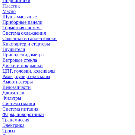
Подшипники
Пластик
Масло
Щупы масляные
Приборные панели
Тормозная система
Система охлаждения
Сальники и сайлентблоки
Кикстартер и стартеры
Глушители
Привод спидометра
Ветровые стекла
Диски и покрышки
ЦПГ, головки, коленвалы
Рамы, рули, гироскопы
Амортизаторы
Велозапчасти
Двигатели
Фильтры
Система смазки
Система питания
Фары, поворотники
Трансмиссия
Электрика
Тросы