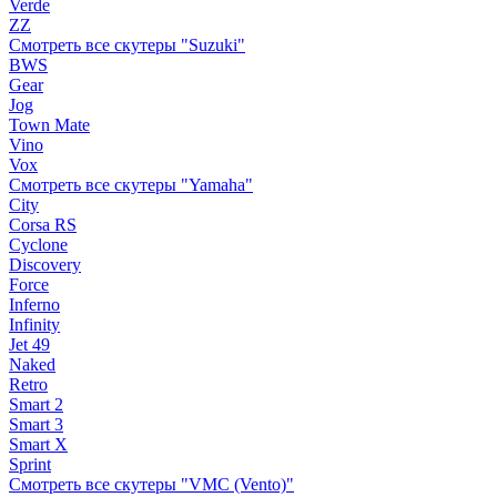
Verde
ZZ
Смотреть все скутеры "Suzuki"
BWS
Gear
Jog
Town Mate
Vino
Vox
Смотреть все скутеры "Yamaha"
City
Corsa RS
Cyclone
Discovery
Force
Inferno
Infinity
Jet 49
Naked
Retro
Smart 2
Smart 3
Smart X
Sprint
Смотреть все скутеры "VMC (Vento)"