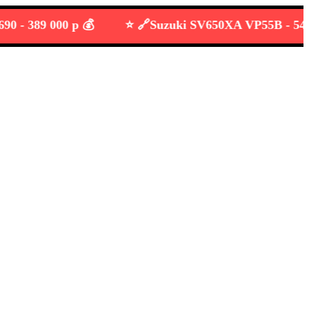
389 000 р 💰
⭐️ 🔗
Suzuki SV650XA VP55B -
549 000 