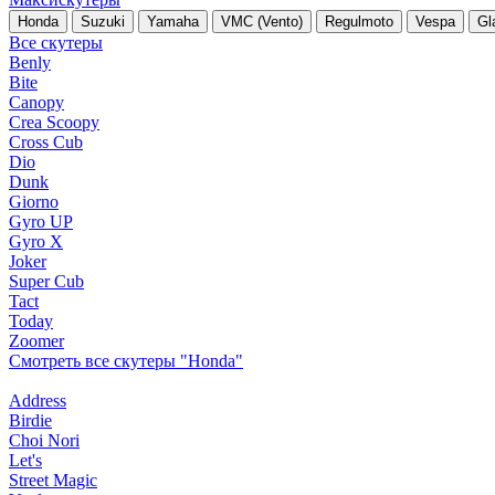
Honda
Suzuki
Yamaha
VMC (Vento)
Regulmoto
Vespa
Gl
Все скутеры
Benly
Bite
Canopy
Crea Scoopy
Cross Cub
Dio
Dunk
Giorno
Gyro UP
Gyro X
Joker
Super Cub
Tact
Today
Zoomer
Смотреть все скутеры "Honda"
Address
Birdie
Choi Nori
Let's
Street Magic