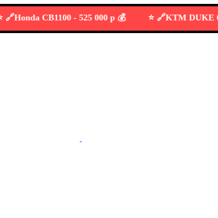
onda CB1100 -
525 000 р 💰
⭐️ 🔗
KTM DUKE 690 -