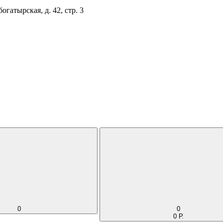
огатырская, д. 42, стр. 3
0
0
0 Р.