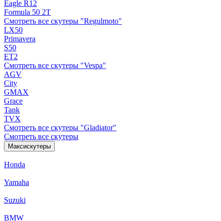
Eagle R12
Formula 50 2Т
Смотреть все скутеры "Regulmoto"
LX50
Primavera
S50
ET2
Смотреть все скутеры "Vespa"
AGV
City
GMAX
Grace
Tank
TVX
Смотреть все скутеры "Gladiator"
Смотреть все скутеры
Максискутеры
Honda
Yamaha
Suzuki
BMW