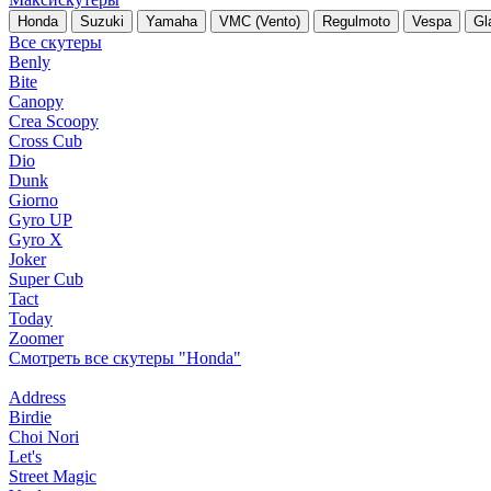
Honda
Suzuki
Yamaha
VMC (Vento)
Regulmoto
Vespa
Gl
Все скутеры
Benly
Bite
Canopy
Crea Scoopy
Cross Cub
Dio
Dunk
Giorno
Gyro UP
Gyro X
Joker
Super Cub
Tact
Today
Zoomer
Смотреть все скутеры "Honda"
Address
Birdie
Choi Nori
Let's
Street Magic