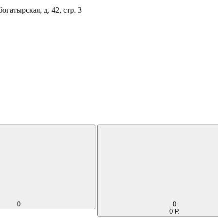
огатырская, д. 42, стр. 3
0
0
0 Р.