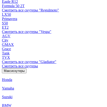
Eagle R12
Formula 50 2Т
Смотреть все скутеры "Regulmoto"
LX50
Primavera
S50
ET2
Смотреть все скутеры "Vespa"
AGV
City
GMAX
Grace
Tank
TVX
Смотреть все скутеры "Gladiator"
Смотреть все скутеры
Максискутеры
Honda
Yamaha
Suzuki
BMW