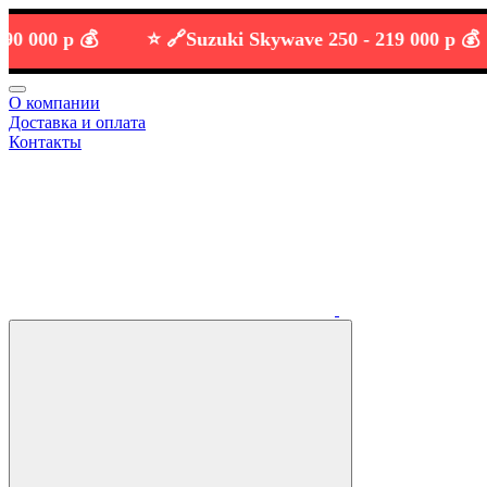
0 р 💰
⭐️ 🔗
Suzuki Skywave 250 -
219 000 р 💰
О компании
Доставка и оплата
Контакты