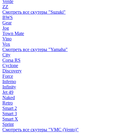
Verde
ZZ
Смотреть все скутеры "Suzuki"
BWS
Gear
Jog
Town Mate
Vino
Vox
Смотреть все скутеры "Yamaha"
City
Corsa RS
Cyclone
Discovery
Force
Inferno
Infinity
Jet 49
Naked
Retro
Smart 2
Smart 3
Smart X
Sprint
Смотреть все скутеры "VMC (Vento)"