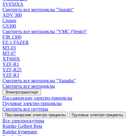
SV650XA
Смотреть все мотоциклы "Suzuki"
ADV 300
Cruiser
GS300
Смотреть все мотоциклы "VMC (Vento)"
FJR 1300
FZ-1 FAZER
MT-03
MT-07
XT660X
YZF-R1
YZF-R25
YZF-R3
Смотреть все мотоциклы "Yamaha"
Смотреть все мотоциклы
Электротранспорт
Пассажирские электро‑трициклы
Грузовые электро‑трициклы
Смотреть все скутеры
Пассажирские электро‑трициклы
Грузовые электро‑трициклы
Все электро­скутеры
Rutrike Gelbert Beta
Rutrike Бумеранг