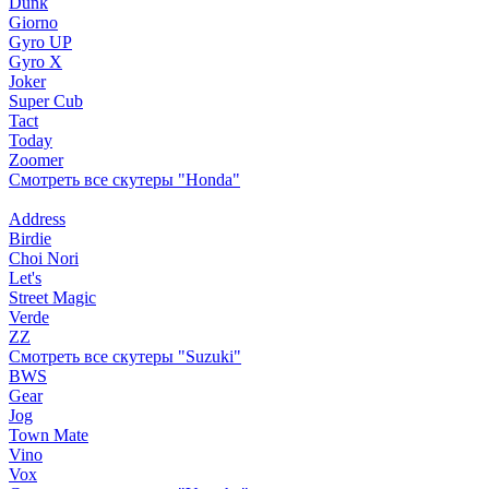
Dunk
Giorno
Gyro UP
Gyro X
Joker
Super Cub
Tact
Today
Zoomer
Смотреть все скутеры "Honda"
Address
Birdie
Choi Nori
Let's
Street Magic
Verde
ZZ
Смотреть все скутеры "Suzuki"
BWS
Gear
Jog
Town Mate
Vino
Vox