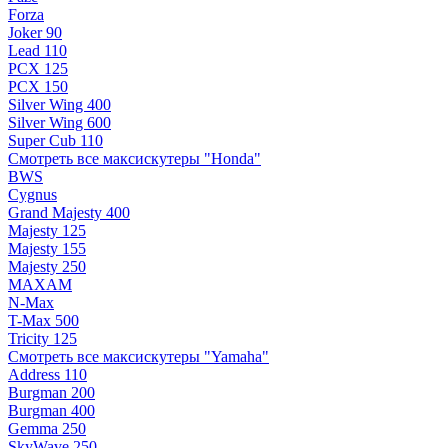
Forza
Joker 90
Lead 110
PCX 125
PCX 150
Silver Wing 400
Silver Wing 600
Super Cub 110
Смотреть все максискутеры "Honda"
BWS
Cygnus
Grand Majesty 400
Majesty 125
Majesty 155
Majesty 250
MAXAM
N-Max
T-Max 500
Tricity 125
Смотреть все максискутеры "Yamaha"
Address 110
Burgman 200
Burgman 400
Gemma 250
SkyWave 250