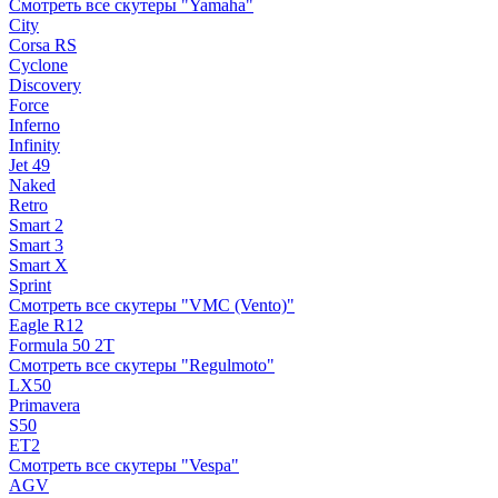
Смотреть все скутеры "Yamaha"
City
Corsa RS
Cyclone
Discovery
Force
Inferno
Infinity
Jet 49
Naked
Retro
Smart 2
Smart 3
Smart X
Sprint
Смотреть все скутеры "VMC (Vento)"
Eagle R12
Formula 50 2Т
Смотреть все скутеры "Regulmoto"
LX50
Primavera
S50
ET2
Смотреть все скутеры "Vespa"
AGV