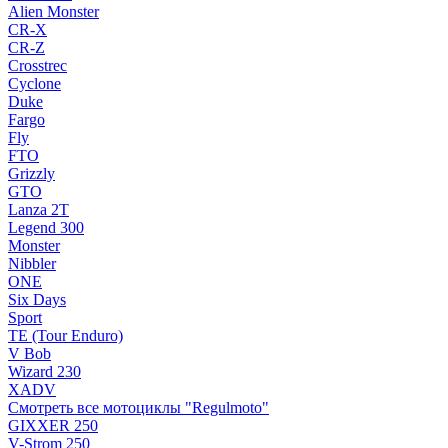
Alien Monster
CR-X
CR-Z
Crosstrec
Cyclone
Duke
Fargo
Fly
FTO
Grizzly
GTO
Lanza 2T
Legend 300
Monster
Nibbler
ONE
Six Days
Sport
TE (Tour Enduro)
V Bob
Wizard 230
XADV
Смотреть все мотоциклы "Regulmoto"
GIXXER 250
V-Strom 250