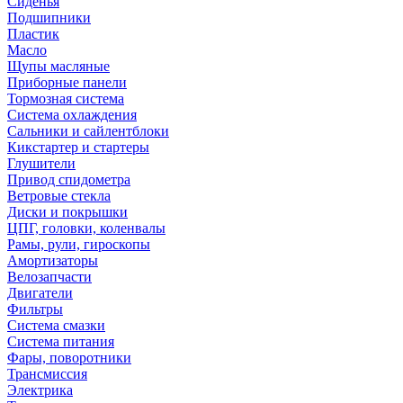
Сиденья
Подшипники
Пластик
Масло
Щупы масляные
Приборные панели
Тормозная система
Система охлаждения
Сальники и сайлентблоки
Кикстартер и стартеры
Глушители
Привод спидометра
Ветровые стекла
Диски и покрышки
ЦПГ, головки, коленвалы
Рамы, рули, гироскопы
Амортизаторы
Велозапчасти
Двигатели
Фильтры
Система смазки
Система питания
Фары, поворотники
Трансмиссия
Электрика