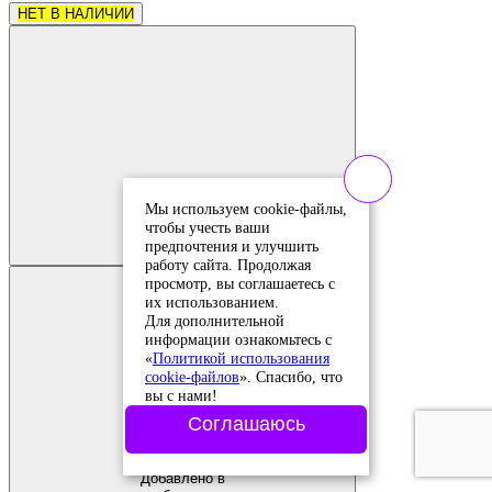
НЕТ В НАЛИЧИИ
Добавить в
Мы используем cookie-файлы,
сравнение
чтобы учесть ваши
Добавлено в
предпочтения и улучшить
сравнение
работу сайта. Продолжая
просмотр, вы соглашаетесь с
их использованием.
Для дополнительной
информации ознакомьтесь с
«
Политикой использования
cookie-файлов
». Спасибо, что
вы с нами!
Соглашаюсь
Добавить в
избранное
Добавлено в