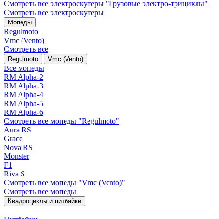
Смотреть все электро­скутеры "Грузовые электро‑трициклы"
Смотреть все электро­скутеры
Мопеды
Regulmoto
Vmc (Vento)
Смотреть все
Regulmoto
Vmc (Vento)
Все мопеды
RM Alpha-2
RM Alpha-3
RM Alpha-4
RM Alpha-5
RM Alpha-6
Смотреть все мопеды "Regulmoto"
Aura RS
Grace
Nova RS
Monster
F1
Riva S
Смотреть все мопеды "Vmc (Vento)"
Смотреть все мопеды
Квадроциклы и питбайки