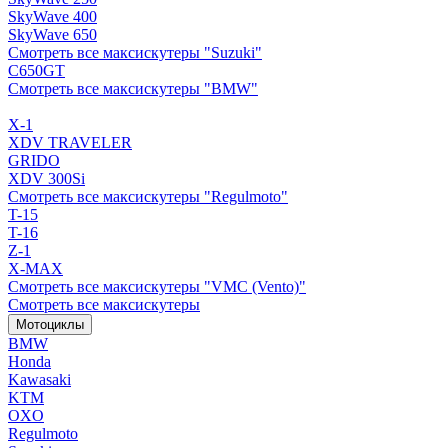
SkyWave 400
SkyWave 650
Смотреть все максискутеры "Suzuki"
C650GT
Смотреть все максискутеры "BMW"
X-1
XDV TRAVELER
GRIDO
XDV 300Si
Смотреть все максискутеры "Regulmoto"
T-15
T-16
Z-1
X-MAX
Смотреть все максискутеры "VMC (Vento)"
Смотреть все максискутеры
Мотоциклы
BMW
Honda
Kawasaki
KTM
OXO
Regulmoto